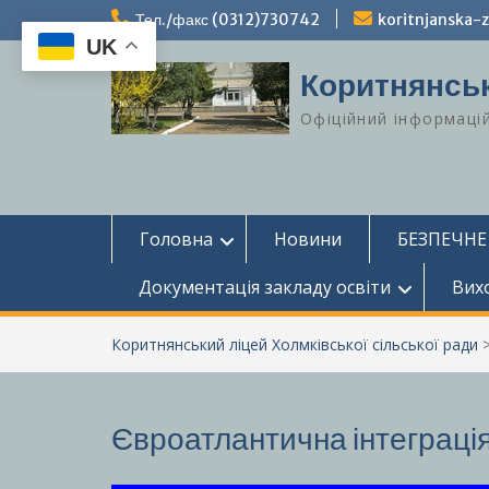
Перейти
Тел./факс (0312)730742
koritnjanska
до
UK
вмісту
Коритнянськ
Офіційний інформаці
Головна
Новини
БЕЗПЕЧНЕ
Документація закладу освіти
Вих
Коритнянський ліцей Холмківської сільської ради
Євроатлантична інтеграція