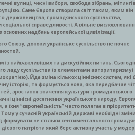
печні вулиці, чесні вибори, свобода зібрань, мітингів
рупцією. Саме Європа створила світ таким, яким він 
ого державництва, громадянського суспільства,
и соціальної справедливості. А вільне висловлюванн
 з основних надбань європейської цивілізації.
го Союзу, допоки українське суспільство не почне
нностей.
им із найважливіших та дискусійних питань. Сьогодн
го ладу суспільства (з елементами авторитаризму)
ократією). Йде зміна кількох ціннісних систем, які 
ну історію, та формується нова, яка передбачає чі
стей, зростання значення культури громадянського
ачні ціннісні досягнення українського народу. Європ
а їхня “європейськість” часто полягає в пріоритетн
 Тому у сучасній українській державі необхідні зміни
лід формувати не стільки сентиментального громадя
дієвого патріота який бере активну участь у модерн