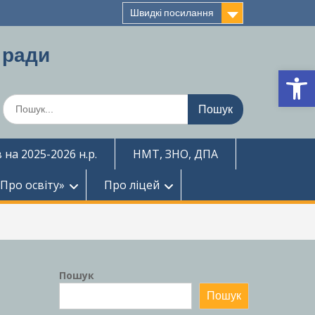
Швидкі посилання
 ради
Ві
Шукати:
 на 2025-2026 н.р.
НМТ, ЗНО, ДПА
«Про освіту»
Про ліцей
Пошук
Пошук