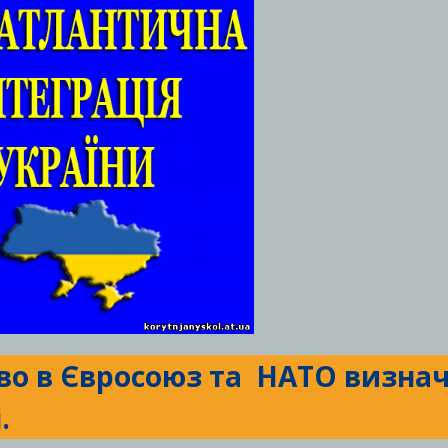
тво в Євросоюз та НАТО визна
.