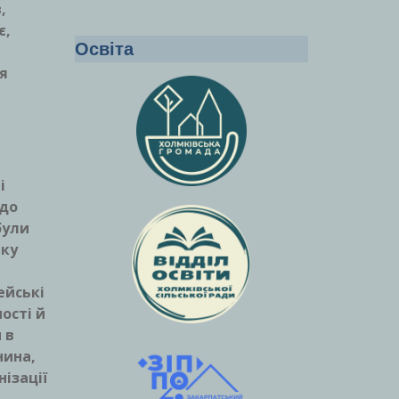
,
є,
Освіта
я
і
 до
були
тку
ейські
ості й
 в
нина,
ізації