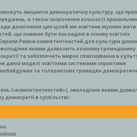
допоможуть зміцнити демократичну культуру, що при
ереджень, а також скорочення кількості прихильник
ади досягнення цих цілей ми освітяни мусимо мати
ей, що повинні бути покладені в основу освітніх
Європи Рамки компетентностей для культури демок
 оволодіння якими дозволить кожному громадянину
кратії та забезпечить мирне співіснування в культ
ння даної моделі освітніми системами сприятиме
як небайдужих та толерантних громадян демократич
авлень («компетентностей»), оволодіння якими дозво
 демократії в суспільстві:
ни.
аніття.