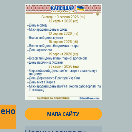
чено
МАПА САЙТУ