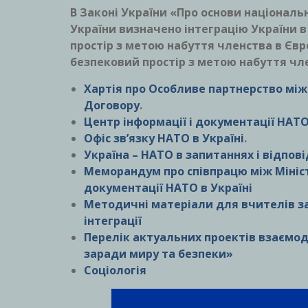
В Законі України «Про основи національ
України визначено інтеграцію України 
простір з метою набуття членства в Єв
безпековий простір з метою набуття чле
Хартія про Особливе партнерство між
Договору
.
Центр інформації і документації НАТ
Офіс зв’язку НАТО в Україні
.
Україна – НАТО в запитаннях і відпов
Меморандум про співпрацю між Мініст
документації НАТО в Україні
Методичні матеріали для вчителів з
інтеграції
Перелік актуальних проектів взаємод
заради миру та безпеки»
Соціологія