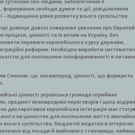
 сутнісних сил людини, забезпечення її
, формування свободи думки та дії, усвідомлення
ві – підвищення рівня розвитку всього суспільства.
торі домінує доволі поверхове уявлення про Європе
і процеси, цінності та їх вплив на Україну. Без
ітлювати переваги європейського курсу держави,
теграційні реформи. Необхідно виробити системати
ськістю для поліпшення поінформованості в питанн
им Союзом– це, насамперед, цінності, що формують
о.
пейські цінності українська громада сприймає
ію, предмет міжнародних переговорів і щось відірва
 не декларативна європейська інтеграція має стосу
аного на цінностях для поліпшення життя звичайно
 всього суспільства, бюджетні видатки в інтересах
езалежно від посади й майнового становища, найвищ