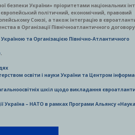
ної безпеки України» пріоритетами національних інт
в європейський політичний, економічний, правовий
ропейському Союзі, а також інтеграцію в євроатлан
нства в Організації Північноатлантичного договору
 Україною та Організацією Північно-Атлантичного
О
.
ідях
ерством освіти і науки України та Центром інформац
агальноосвітніх шкіл щодо викладання євроатлант
ії Україна – НАТО в рамках Програми Альянсу «Наук