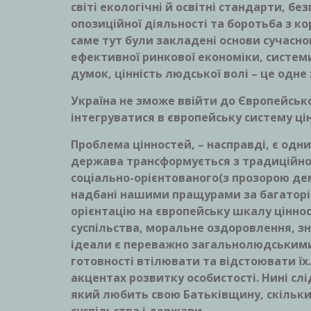
світі екологічні й освітні стандарти, без
опозиційної діяльності та боротьба з ко
саме тут були закладені основи сучасн
ефективної ринкової економіки, систем
думок, цінність людської волі – це одне
Україна не зможе ввійти до Європейсько
інтегруватися в європейську систему ці
Проблема цінностей, – насправді, є одн
держава трансформується з традиційно
соціально-орієнтованого(з прозорою дем
надбані нашими пращурами за багаторіч
орієнтацію на європейську шкалу цінно
суспільства, моральне оздоровлення, зн
ідеали є переважно загальнолюдськими, 
готовності втілювати та відстоювати їх.
акцентах розвитку особистості. Нині с
який любить свою Батьківщину, скільки 