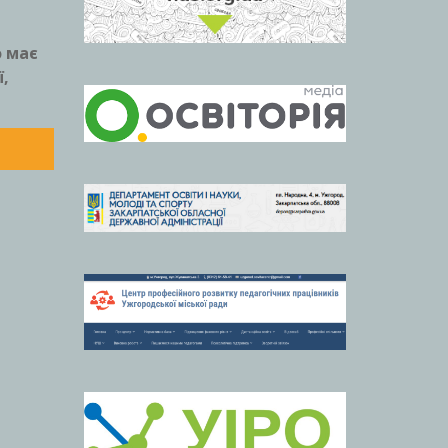
о має
,