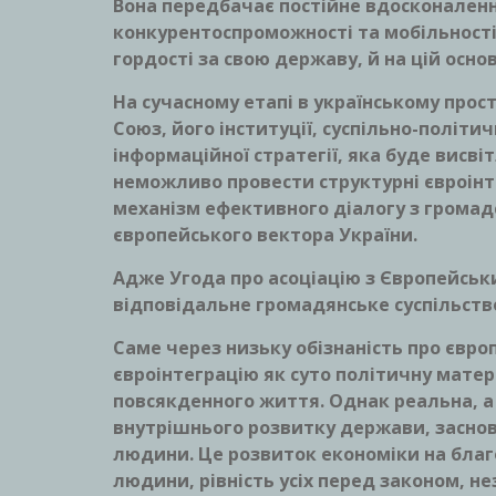
Вона передбачає постійне вдосконалення
конкурентоспроможності та мобільності
гордості за свою державу, й на цій осно
На сучасному етапі в українському прос
Союз, його інституції, суспільно-політичн
інформаційної стратегії, яка буде висв
неможливо провести структурні євроін
механізм ефективного діалогу з громад
європейського вектора України.
Адже Угода про асоціацію з Європейськ
відповідальне громадянське суспільств
Саме через низьку обізнаність про євро
євроінтеграцію як суто політичну матер
повсякденного життя. Однак реальна, а
внутрішнього розвитку держави, заснов
людини. Це розвиток економіки на благо
людини, рівність усіх перед законом, н