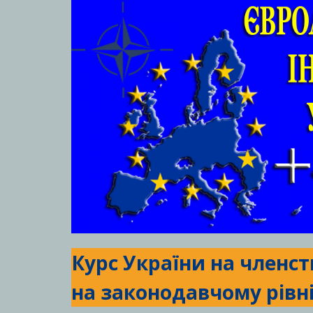
Курс України на членс
на законодавчому рівні