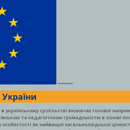
я України
в українському суспільстві визначає головні напря
івською та педагогічною громадськістю в основі яко
у особистості як найвищої загальнолюдської цінност