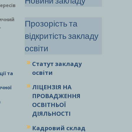
Новини закладу
ересів
тичний
Прозорість та
.
відкритість закладу
освіти
Статут закладу
освіти
ії та
ЛІЦЕНЗІЯ НА
ичної
ПРОВАДЖЕННЯ
а
ОСВІТНЬОЇ
ДІЯЛЬНОСТІ
Кадровий склад