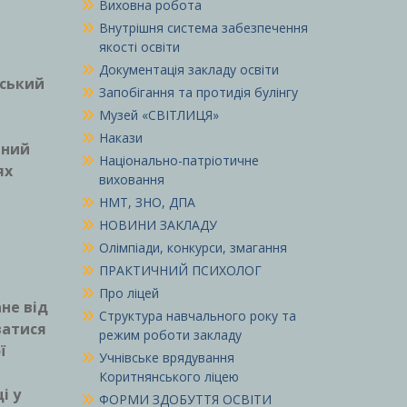
Виховна робота
Внутрішня система забезпечення
якості освіти
Документація закладу освіти
йський
Запобігання та протидія булінгу
Музей «СВІТЛИЦЯ»
Накази
чний
Національно-патріотичне
ях
виховання
НМТ, ЗНО, ДПА
НОВИНИ ЗАКЛАДУ
Олімпіади, конкурси, змагання
ПРАКТИЧНИЙ ПСИХОЛОГ
Про ліцей
не від
Структура навчального року та
ватися
режим роботи закладу
ї
Учнівське врядування
Коритнянського ліцею
і у
ФОРМИ ЗДОБУТТЯ ОСВІТИ