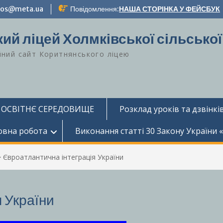
-zos@meta.ua
Повідомлення:
НАША СТОРІНКА У ФЕЙСБУК
ий ліцей Холмківської сільської
йний сайт Коритнянського ліцею
 ОСВІТНЄ СЕРЕДОВИЩЕ
Розклад уроків та дзвінків
овна робота
Виконання статті 30 Закону України 
>
Євроатлантична інтеграція України
 України