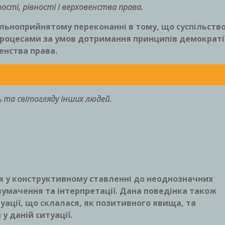
ості, рівності і верховенства права.
альноприйнятому переконанні в тому, що суспільств
роцесами за умов дотримання принципів демократії
енства права.
ь та світогляду інших людей.
я у конструктивному ставленні до неоднозначних
лумачення та інтерпретації. Дана поведінка також
уації, що склалася, як позитивного явища, та
у даній ситуації.