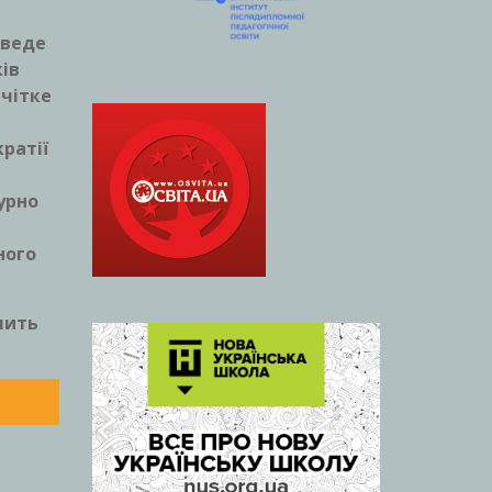
зведе
ів
 чітке
ратії
урно
ного
лить