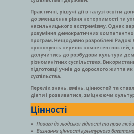
суспільства і держави.
Практичні, рішучі дії в галузі освіти 
до зменшення рівня нетерпимості та уп
насильницького екстремізму. Однак зар
розуміння демократичних компетентност
програм. Нещодавно розроблені Радою 
пропонують перелік компетентностей,
долучитись до розбудови культури демо
різноманітних суспільствах. Використа
підготовці учнів до дорослого життя 
суспільства.
Перелік знань, вмінь, цінностей та ст
діяти і розвиватися, зміцнюючи культуру
Цінності
Повага до людської гідності та прав люди
Визнання цінності культурного багатом