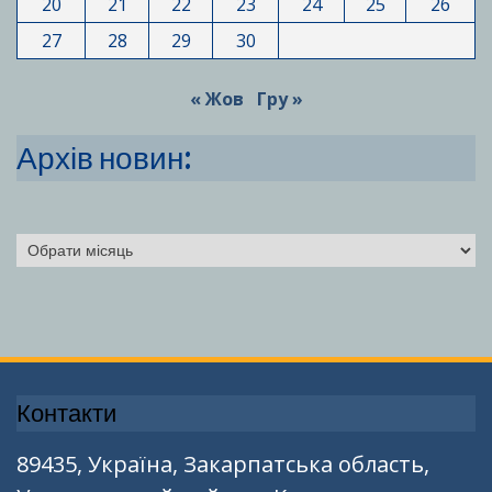
20
21
22
23
24
25
26
27
28
29
30
« Жов
Гру »
Архів новин:
Архіви
Контакти
89435, Україна, Закарпатська область,