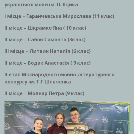
української мови ім. П. Яцика
І місце – Гаранчевська Мирослава (11 клас)
ІІ місце – Шкрамко Яна ( 10 клас)
ІІ місце – Сабов Саманта (3клас)
ІІІ місце – Литвин Наталія (6 клас)
ІІ місце – Бодак Анастасія ( 9 клас)
ІІ етап Міжнародного мовно-літературного
конкурсу ім. Т.Г.Шевченка
ІІ місце – Молнар Петра (9 клас)