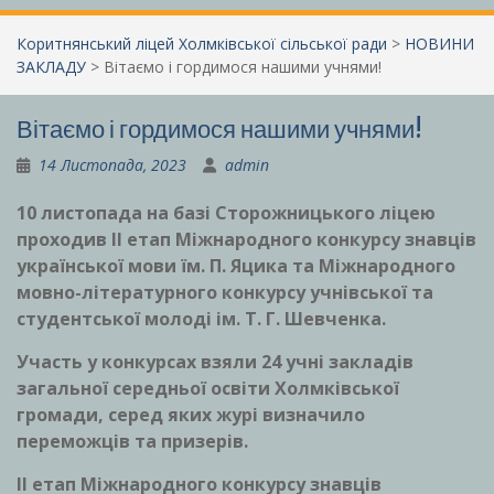
Коритнянський ліцей Холмківської сільської ради
>
НОВИНИ
ЗАКЛАДУ
>
Вітаємо і гордимося нашими учнями!
Вітаємо і гордимося нашими учнями!
14 Листопада, 2023
admin
10 листопада на базі Сторожницького ліцею
проходив ІІ етап Міжнародного конкурсу знавців
української мови їм. П. Яцика та Міжнародного
мовно-літературного конкурсу учнівської та
студентської молоді ім. Т. Г. Шевченка.
Участь у конкурсах взяли 24 учні закладів
загальної середньої освіти Холмківської
громади, серед яких журі визначило
переможців та призерів.
ІІ етап Міжнародного конкурсу знавців