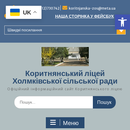
Перейти
до
Тел./факс (0312)730742
koritnjanska-zos@meta.ua
UK
Ві
вмісту
Повідомлення:
НАША СТОРІНКА У ФЕЙСБУК
Швидкі посилання
Коритнянський ліцей
Холмківської сільської ради
Офіційний інформаційний сайт Коритнянського ліцею
Шукати:
Меню