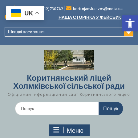
Перейти
до
Тел./факс (0312)730742
koritnjanska-zos@meta.ua
UK
Ві
вмісту
Повідомлення:
НАША СТОРІНКА У ФЕЙСБУК
Швидкі посилання
Коритнянський ліцей
Холмківської сільської ради
Офіційний інформаційний сайт Коритнянського ліцею
Шукати:
Меню