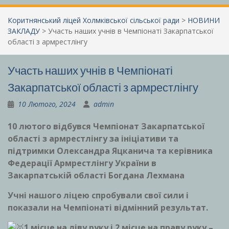
Коритнянський ліцей Холмківської сільської ради
>
НОВИНИ
ЗАКЛАДУ
>
Участь наших учнів в Чемпіонаті Закарпатської
області з армрестлінгу
Участь наших учнів в Чемпіонаті
Закарпатської області з армрестлінгу
10 Лютого, 2024
admin
10 лютого відбувся Чемпіонат Закарпатської
області з армрестлінгу за ініціативи та
підтримки Олександра Яцканича та керівника
Федерації Армрестлінгу України в
Закарпатській області Богдана Лехмана
Учні нашого ліцею спробували свої сили і
показали на Чемпіонаті відмінний результат.
1 місце на ліву руку і 2 місце на праву руку –