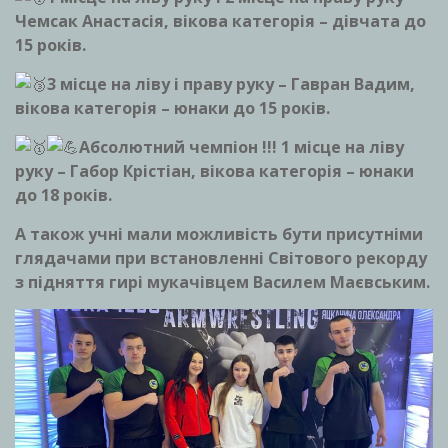
Чемсак Анастасія, вікова категорія – дівчата до
15 років.
3 місце на ліву і праву руку – Гавран Вадим,
вікова категорія – юнаки до 15 років.
Абсолютний чемпіон !!! 1 місце на ліву
руку – Габор Крістіан, вікова категорія – юнаки
до 18 років.
А також учні мали можливість бути присутніми
глядачами при встановленні Світового рекорду
з підняття гирі мукачівцем Василем Маєвським.