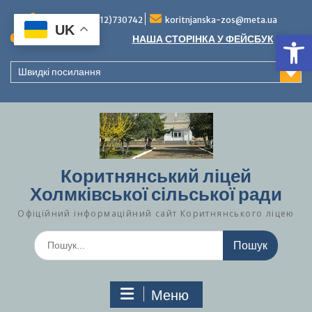
Перейти
до
Тел./факс (0312)730742
koritnjanska-zos@meta.ua
UK
Ві
вмісту
Повідомлення:
НАША СТОРІНКА У ФЕЙСБУК
Швидкі посилання
Коритнянський ліцей
Холмківської сільської ради
Офіційний інформаційний сайт Коритнянського ліцею
Шукати:
Меню