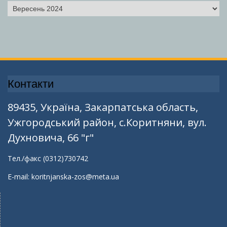
Архіви
Контакти
89435, Україна, Закарпатська область,
Ужгородський район, с.Коритняни, вул.
Духновича, 66 "г"
Тел./факс (0312)730742
E-mail: koritnjanska-zos@meta.ua