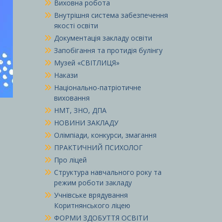
Виховна робота
Внутрішня система забезпечення
якості освіти
Документація закладу освіти
Запобігання та протидія булінгу
Музей «СВІТЛИЦЯ»
Накази
Національно-патріотичне
виховання
НМТ, ЗНО, ДПА
НОВИНИ ЗАКЛАДУ
Олімпіади, конкурси, змагання
ПРАКТИЧНИЙ ПСИХОЛОГ
Про ліцей
Структура навчального року та
режим роботи закладу
Учнівське врядування
Коритнянського ліцею
ФОРМИ ЗДОБУТТЯ ОСВІТИ