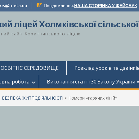
-zos@meta.ua
Повідомлення:
НАША СТОРІНКА У ФЕЙСБУК
ий ліцей Холмківської сільської
йний сайт Коритнянського ліцею
 ОСВІТНЄ СЕРЕДОВИЩЕ
Розклад уроків та дзвінків
овна робота
Виконання статті 30 Закону України 
>
БЕЗПЕКА ЖИТТЄДІЯЛЬНОСТІ
>
Номери «гарячих ліній»