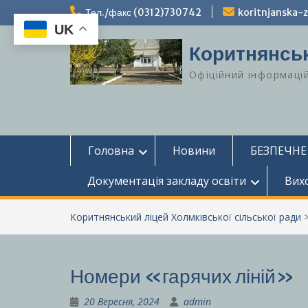
Перейти
Тел./факс (0312)730742
koritnjanska
до
UK
вмісту
Коритнянськ
Офіційний інформаці
Головна
Новини
БЕЗПЕЧНЕ
Документація закладу освіти
Вих
Коритнянський ліцей Холмківської сільської ради
Номери «гарячих ліній»
20 Вересня, 2024
admin