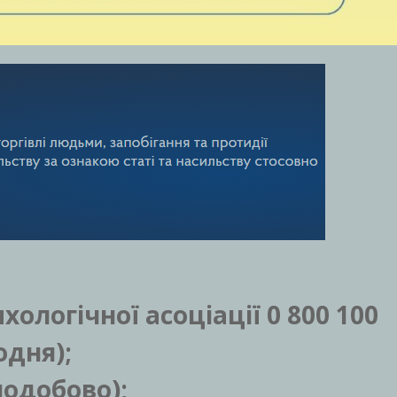
ихологічної асоціації
0 800 100
одня);
лодобово);