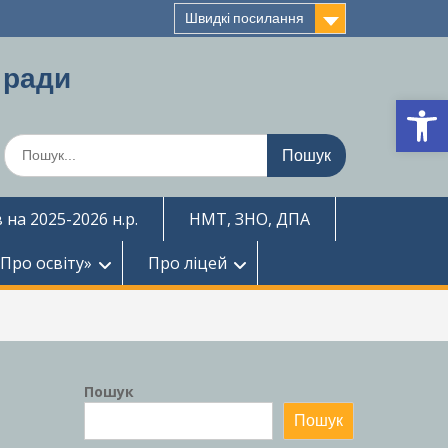
Швидкі посилання
 ради
Ві
Шукати:
 на 2025-2026 н.р.
НМТ, ЗНО, ДПА
«Про освіту»
Про ліцей
Пошук
Пошук