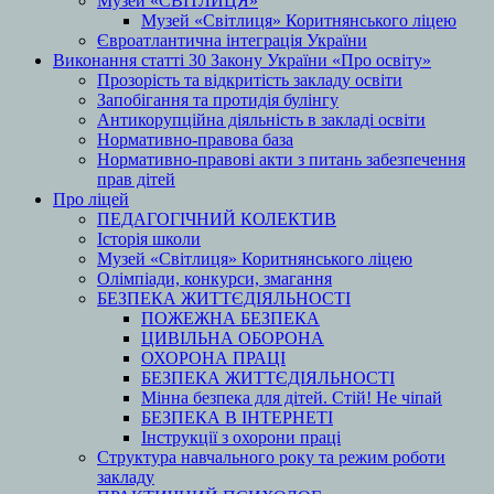
Музей «СВІТЛИЦЯ»
Музей «Світлиця» Коритнянського ліцею
Євроатлантична інтеграція України
Виконання статті 30 Закону України «Про освіту»
Прозорість та відкритість закладу освіти
Запобігання та протидія булінгу
Антикорупційна діяльність в закладі освіти
Нормативно-правова база
Нормативно-правові акти з питань забезпечення
прав дітей
Про ліцей
ПЕДАГОГІЧНИЙ КОЛЕКТИВ
Історія школи
Музей «Світлиця» Коритнянського ліцею
Олімпіади, конкурси, змагання
БЕЗПЕКА ЖИТТЄДІЯЛЬНОСТІ
ПОЖЕЖНА БЕЗПЕКА
ЦИВІЛЬНА ОБОРОНА
ОХОРОНА ПРАЦІ
БЕЗПЕКА ЖИТТЄДІЯЛЬНОСТІ
Мінна безпека для дітей. Стій! Не чіпай
БЕЗПЕКА В ІНТЕРНЕТІ
Інструкції з охорони праці
Структура навчального року та режим роботи
закладу