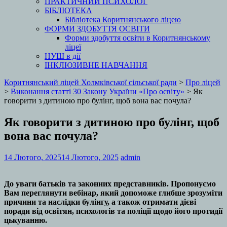
ПРАКТИЧНИЙ ПСИХОЛОГ
БІБЛІОТЕКА
Бібліотека Коритнянського ліцею
ФОРМИ ЗДОБУТТЯ ОСВІТИ
Форми здобуття освіти в Коритнянському
ліцеї
НУШ в дії
ІНКЛЮЗИВНЕ НАВЧАННЯ
Коритнянський ліцей Холмківської сільської ради
>
Про ліцей
>
Виконання статті 30 Закону України «Про освіту»
>
Як
говорити з дитиною про булінг, щоб вона вас почула?
Як говорити з дитиною про булінг, щоб
вона вас почула?
14 Лютого, 2025
14 Лютого, 2025
admin
До уваги батьків та законних представників. Пропонуємо
Вам переглянути вебінар, який допоможе глибше зрозуміти
причини та наслідки булінгу, а також отримати дієві
поради від освітян, психологів та поліції щодо його протидії
цькуванню.