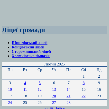
Ліцеї громади
Шишлівський ліцей
Концівський ліцей
Сторожницький ліцей
Холмківська гімназія
Лютий 2025
Пн
Вт
Ср
Чт
Пт
Сб
Нд
1
2
3
4
5
6
7
8
9
10
11
12
13
14
15
16
17
18
19
20
21
22
23
24
25
26
27
28
« Січ
Бер »