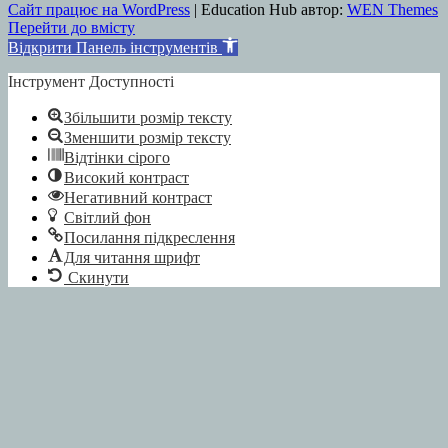
Сайт працює на WordPress
|
Education Hub автор:
WEN Themes
Перейти до вмісту
Відкрити Панель інструментів
Інструмент Доступності
Збільшити розмір тексту
Зменшити розмір тексту
Відтінки сірого
Високий контраст
Негативний контраст
Світлий фон
Посилання підкреслення
Для читання шрифт
Скинути