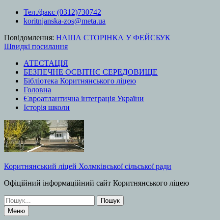
Перейти
Тел./факс (0312)730742
до
koritnjanska-zos@meta.ua
вмісту
Повідомлення:
НАША СТОРІНКА У ФЕЙСБУК
Швидкі посилання
АТЕСТАЦІЯ
БЕЗПЕЧНЕ ОСВІТНЄ СЕРЕДОВИЩЕ
Бібліотека Коритнянського ліцею
Головна
Євроатлантична інтеграція України
Історія школи
Коритнянський ліцей Холмківської сільської ради
Офіційний інформаційний сайт Коритнянського ліцею
Шукати:
Меню