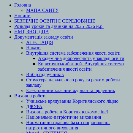
Головна
МАПА САЙТУ
Новини
БЕЗПЕЧНЕ ОСВІТНЄ СЕРЕДОВИЩЕ
Розклад уроків та дзвінків на 2025-2026 н.р.
НМТ, ЗНО, ДПА
Документація закладу освіти
АТЕСТАЦІЯ
Накази
Внутрішня система забезпечення якості освіти
Академічна доброчесність у закладі освіти
Коритнянський ліцей. Внутрішня система
забезпечення якості освіти
Вибір підручників
Структура навчального року та режим роботи
закладу
Електронний класний журнал та щоденник
Виховна робота
Учнівське врядування Коритнянського ліцею
ДЖУРА
Виховна робота в Коритнянському ліцеї
Національно-патріотичне виховання
Нормативно-правова база з національно-
патріотичного виховання