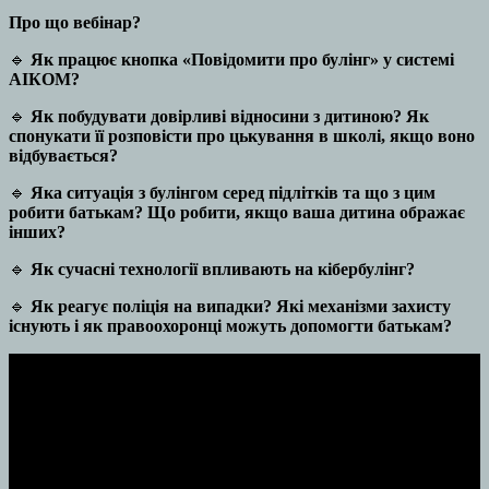
Про що вебінар?
🔹
Як працює кнопка «Повідомити про булінг» у системі
АІКОМ?
🔹
Як побудувати довірливі відносини з дитиною? Як
спонукати її розповісти про цькування в школі, якщо воно
відбувається?
🔹
Яка ситуація з булінгом серед підлітків та що з цим
робити батькам? Що робити, якщо ваша дитина ображає
інших?
🔹
Як сучасні технології впливають на кібербулінг?
🔹
Як реагує поліція на випадки? Які механізми захисту
існують і як правоохоронці можуть допомогти батькам?