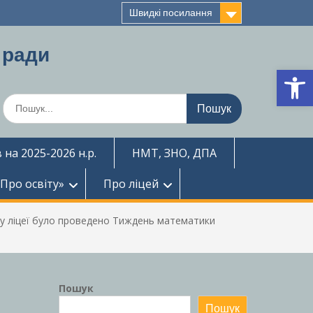
Швидкі посилання
 ради
Ві
Шукати:
 на 2025-2026 н.р.
НМТ, ЗНО, ДПА
«Про освіту»
Про ліцей
му ліцеї було проведено Тиждень математики
Пошук
Пошук