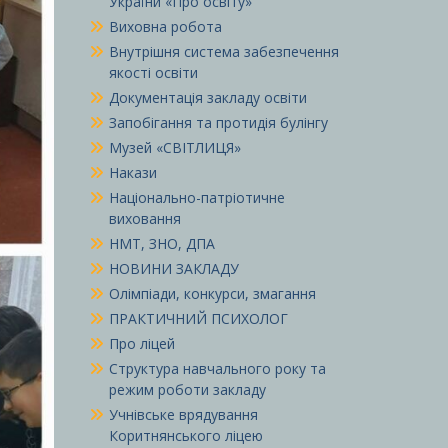
України «Про освіту»
Виховна робота
Внутрішня система забезпечення
якості освіти
Документація закладу освіти
Запобігання та протидія булінгу
Музей «СВІТЛИЦЯ»
Накази
Національно-патріотичне
виховання
НМТ, ЗНО, ДПА
НОВИНИ ЗАКЛАДУ
Олімпіади, конкурси, змагання
ПРАКТИЧНИЙ ПСИХОЛОГ
Про ліцей
Структура навчального року та
режим роботи закладу
Учнівське врядування
Коритнянського ліцею