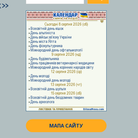
ук»
МАПА САЙТУ