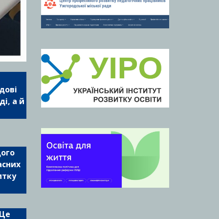
дові
і, а й
щого
асних
итку
 Це