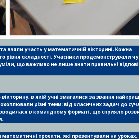
 та взяли участь у математичній вікторині. Кожна
го рівня складності. Учасники продемонстрували чу
зуміли, що важливо не лише знати правильні відповід
вікторину, в якій учні змагалися за звання найкра
охоплювали різні теми: від класичних задач до суч
роводилася в командному форматі, що сприяло розв
я.
и математичні проєкти, які презентували на уроках.