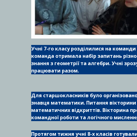
Учні 7-го класу розділилися на команди
команда отримала набір запитань різно
знання з геометрії та алгебри. Учні зро
працювати разом.
Для старшокласників було організовано 
знавця математики. Питання вікторини 
математичних відкриттів. Вікторина п
командної роботи та логічного мисленн
Протягом тижня учні 8-х класів готувал