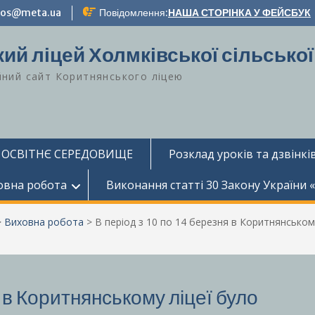
-zos@meta.ua
Повідомлення:
НАША СТОРІНКА У ФЕЙСБУК
ий ліцей Холмківської сільської
йний сайт Коритнянського ліцею
 ОСВІТНЄ СЕРЕДОВИЩЕ
Розклад уроків та дзвінків
овна робота
Виконання статті 30 Закону України 
>
Виховна робота
>
В період з 10 по 14 березня в Коритнянсько
я в Коритнянському ліцеї було