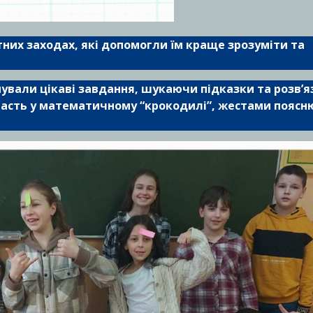
ітних заходах, які допомогли їм краще зрозуміти та
ували цікаві завдання, шукаючи підказки та розв’
участь у математичному “крокодилі”, жестами пояс