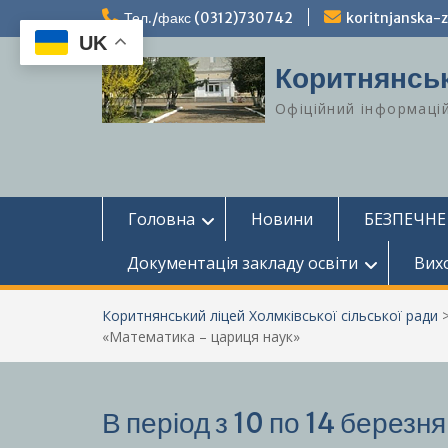
Перейти
Тел./факс (0312)730742
koritnjanska
до
UK
вмісту
Коритнянськ
Офіційний інформаці
Головна
Новини
БЕЗПЕЧНЕ
Документація закладу освіти
Вих
Коритнянський ліцей Холмківської сільської ради
«Математика – цариця наук»
В період з 10 по 14 березн