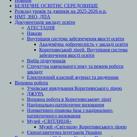
Новини
БЕЗПЕЧНЕ ОСВІТНЄ СЕРЕДОВИЩЕ
Розклад уроків та дзвінків на 2025-2026 н.р.
НМТ, ЗНО, ДПА
Документація закладу освіти
АТЕСТАЦІЯ
Накази
Внутрішня система забезпечення якості освіти
Академічна доброчесність у закладі освіти
Коритнянський ліцей. Внутрішня система
забезпечення якості освіти
Вибір підручників
Структура навчального року та режим роботи
закладу
Електронний класний журнал та щоденник
Виховна робота
Учнівське врядування Коритнянського ліцею
ДЖУРА
Виховна робота в Коритнянському ліцеї
Національно-патріотичне виховання
Нормативно-правова база з національно-
патріотичного виховання
Музей «СВІТЛИЦЯ»
Музей «Світлиця» Коритнянського ліцею
Євроатлантична інтеграція України