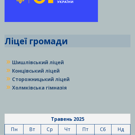
Ліцеї громади
Шишлівський ліцей
Концівський ліцей
Сторожницький ліцей
Холмківська гімназія
Травень 2025
Пн
Вт
Ср
Чт
Пт
Сб
Нд