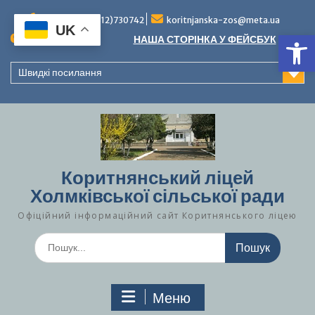
Перейти
до
Тел./факс (0312)730742
koritnjanska-zos@meta.ua
UK
Ві
вмісту
Повідомлення:
НАША СТОРІНКА У ФЕЙСБУК
Швидкі посилання
Коритнянський ліцей
Холмківської сільської ради
Офіційний інформаційний сайт Коритнянського ліцею
Шукати:
Меню