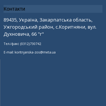
Контакти
89435, Україна, Закарпатська область,
Ужгородський район, с.Коритняни, вул.
Духновича, 66 "г"
Тел./факс (0312)730742
E-mail: koritnjanska-zos@meta.ua