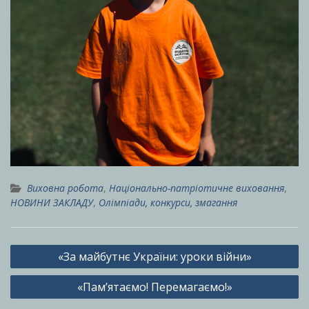
Виховна робота
,
Національно-патріотичне виховання
,
НОВИНИ ЗАКЛАДУ
,
Олімпіади, конкурси, змагання
Навігація
«За майбутнє України: уроки війни»
записів
«Пам’ятаємо! Перемагаємо!»