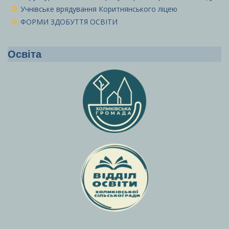
Учнівське врядування Коритнянського ліцею
ФОРМИ ЗДОБУТТЯ ОСВІТИ
Освіта