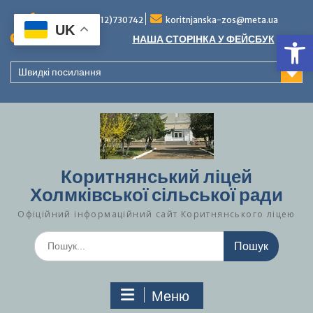
Перейти
до
Тел./факс (0312)730742
koritnjanska-zos@meta.ua
UK
Ві
вмісту
Повідомлення:
НАША СТОРІНКА У ФЕЙСБУК
Швидкі посилання
Коритнянський ліцей
Холмківської сільської ради
Офіційний інформаційний сайт Коритнянського ліцею
Шукати:
Меню