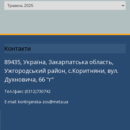
Архіви
Контакти
89435, Україна, Закарпатська область,
Ужгородський район, с.Коритняни, вул.
Духновича, 66 "г"
Тел./факс (0312)730742
E-mail: koritnjanska-zos@meta.ua