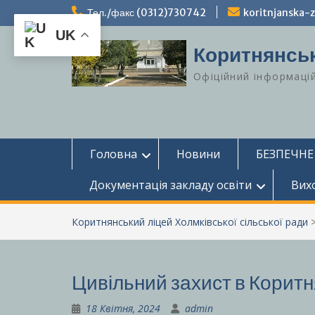
Перейти
Тел./факс (0312)730742
koritnjanska
до
UK
вмісту
Коритнянськ
Офіційний інформаці
Головна
Новини
БЕЗПЕЧНЕ
Документація закладу освіти
Вих
Коритнянський ліцей Холмківської сільської ради
Цивільний захист в Корит
18 Квітня, 2024
admin