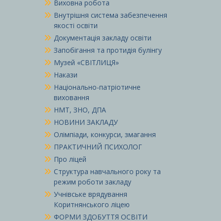
Виховна робота
Внутрішня система забезпечення
якості освіти
Документація закладу освіти
Запобігання та протидія булінгу
Музей «СВІТЛИЦЯ»
Накази
Національно-патріотичне
виховання
НМТ, ЗНО, ДПА
НОВИНИ ЗАКЛАДУ
Олімпіади, конкурси, змагання
ПРАКТИЧНИЙ ПСИХОЛОГ
Про ліцей
Структура навчального року та
режим роботи закладу
Учнівське врядування
Коритнянського ліцею
ФОРМИ ЗДОБУТТЯ ОСВІТИ