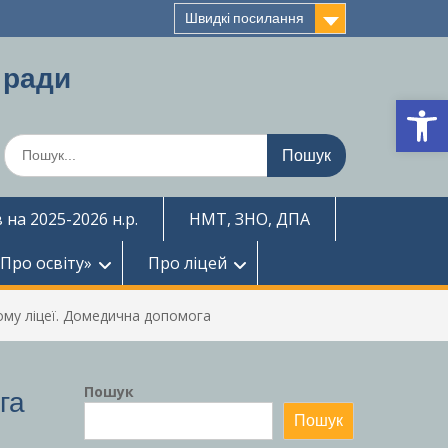
Швидкі посилання
 ради
Ві
Шукати:
 на 2025-2026 н.р.
НМТ, ЗНО, ДПА
«Про освіту»
Про ліцей
ому ліцеї. Домедична допомога
Пошук
га
Пошук