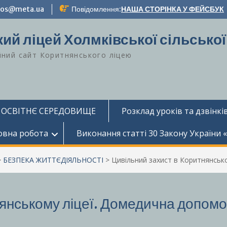
-zos@meta.ua
Повідомлення:
НАША СТОРІНКА У ФЕЙСБУК
ий ліцей Холмківської сільської
йний сайт Коритнянського ліцею
 ОСВІТНЄ СЕРЕДОВИЩЕ
Розклад уроків та дзвінків
овна робота
Виконання статті 30 Закону України 
>
БЕЗПЕКА ЖИТТЄДІЯЛЬНОСТІ
>
Цивільний захист в Коритнянськ
нянському ліцеї. Домедична допомо