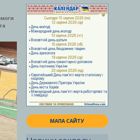
омоги
та
МАПА САЙТУ