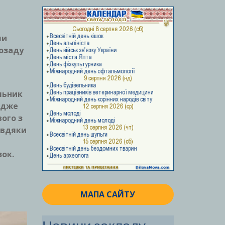
ли
позаду
льник
 Адже
вого з
авдяки
зок.
МАПА САЙТУ