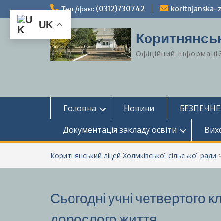
Перейти
Тел./факс (0312)730742
koritnjanska
до
UK
вмісту
Коритнянськ
Офіційний інформаці
Головна
Новини
БЕЗПЕЧНЕ
Документація закладу освіти
Вих
Коритнянський ліцей Холмківської сільської ради
Сьогодні учні четвертого 
дорослого життя