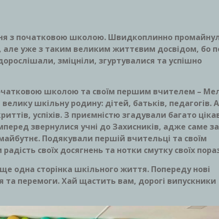
ння з початковою школою. Швидкоплинно промайну
і, але уже з таким великим життєвим досвідом, бо 
одорослішали, зміцніли, згуртувалися та успішно
 початковою школою та своїм першим вчителем – Ме
 велику шкільну родину: дітей, батьків, педагогів.
риттів, успіхів. З приємністю згадували багато ціка
амперед звернулися учні до Захисників, адже саме з
 майбутнє. Подякували першій вчительці та своїм
радість своїх досягнень та нотки смутку своїх пора
 ще одна сторінка шкільного життя. Попереду нові
тя та перемоги. Хай щастить вам, дорогі випускники