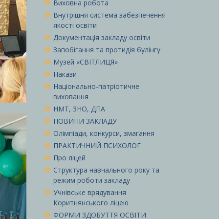
Виховна робота
Внутрішня система забезпечення
якості освіти
Документація закладу освіти
Запобігання та протидія булінгу
Музей «СВІТЛИЦЯ»
Накази
Національно-патріотичне
виховання
НМТ, ЗНО, ДПА
НОВИНИ ЗАКЛАДУ
Олімпіади, конкурси, змагання
ПРАКТИЧНИЙ ПСИХОЛОГ
Про ліцей
Структура навчального року та
режим роботи закладу
Учнівське врядування
Коритнянського ліцею
ФОРМИ ЗДОБУТТЯ ОСВІТИ