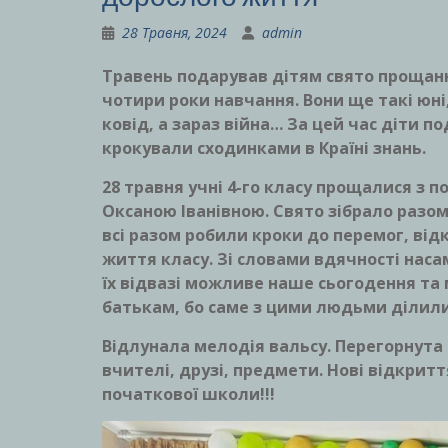
28 Травня, 2024
admin
Травень подарував дітям свято проща
чотири роки навчання. Вони ще такі юн
ковід, а зараз війна… За цей час діти п
крокували сходинками в Країні знань.
28 травня учні 4-го класу прощалися з
Оксаною Іванівною. Свято зібрало разом
всі разом робили кроки до перемог, відк
життя класу. Зі словами вдячності нас
їх відвазі можливе наше сьогодення та
батькам, бо саме з цими людьми ділили 
Відлунала мелодія вальсу. Перегорнута
вчителі, друзі, предмети. Нові відкрит
початкової школи!!!