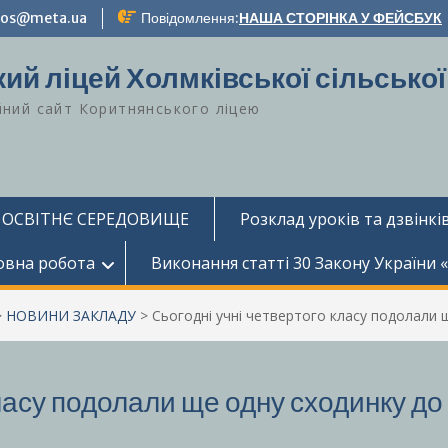
-zos@meta.ua
Повідомлення:
НАША СТОРІНКА У ФЕЙСБУК
ий ліцей Холмківської сільської
йний сайт Коритнянського ліцею
 ОСВІТНЄ СЕРЕДОВИЩЕ
Розклад уроків та дзвінків
овна робота
Виконання статті 30 Закону України 
>
НОВИНИ ЗАКЛАДУ
>
Сьогодні учні четвертого класу подолали 
класу подолали ще одну сходинку до