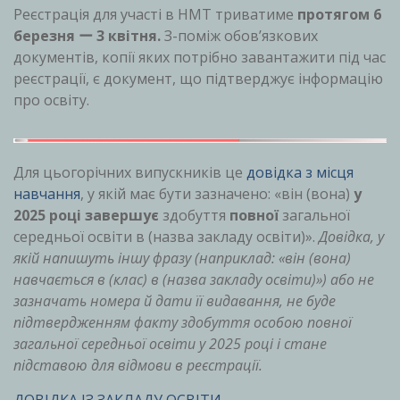
Реєстрація для участі в НМТ триватиме
протягом 6
березня ー 3 квітня.
З-поміж обов’язкових
документів, копії яких потрібно завантажити під час
реєстрації, є документ, що підтверджує інформацію
про освіту.
Для цьогорічних випускників це
довідка з місця
навчання
, у якій має бути зазначено: «він (вона)
у
2025 році завершує
здобуття
повної
загальної
середньої освіти в (назва закладу освіти)».
Довідка, у
якій напишуть іншу фразу (наприклад: «він (вона)
навчається в (клас) в (н
азва закладу освіти)») або не
зазначать номера й дати її видавання, не буде
підтвердженням факту здобуття особою повної
загальної середньої освіти у 2025 році і стане
підставою для відмови в реєстрації.