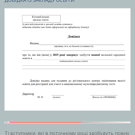
ДОВІДКА ІЗ ЗАКЛАДУ ОСВІТИ
Ті вступники, які в поточному році здобудуть повну