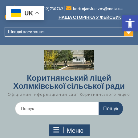
Перейти
до
Тел./факс (0312)730742
koritnjanska-zos@meta.ua
UK
Ві
вмісту
Повідомлення:
НАША СТОРІНКА У ФЕЙСБУК
Швидкі посилання
Коритнянський ліцей
Холмківської сільської ради
Офіційний інформаційний сайт Коритнянського ліцею
Шукати:
Меню