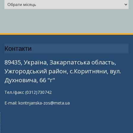
Архіви
Контакти
89435, Україна, Закарпатська область,
Ужгородський район, с.Коритняни, вул.
Духновича, 66 "г"
Тел./факс (0312)730742
E-mail: koritnjanska-zos@meta.ua