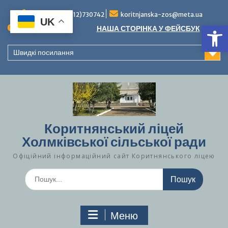
Перейти
до
Тел./факс (0312)730742
koritnjanska-zos@meta.ua
UK
Ві
вмісту
Повідомлення:
НАША СТОРІНКА У ФЕЙСБУК
Швидкі посилання
Коритнянський ліцей
Холмківської сільської ради
Офіційний інформаційний сайт Коритнянського ліцею
Шукати:
Меню