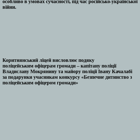
особливо в умовах сучасності, під час російсько-української
війни.
Коритнянський ліцей висловлює подяку
поліцейським офіцерам громади – капітану поліції
Владиславу Мокрянину та майору поліції Івану Качалабі
за подарунки учасникам конкурсу «Безпечне дитинство з
поліцейським офіцером громади»