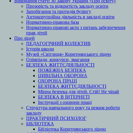
Виконання статті 30 Закону України «Про освіту»
Прозорість та відкритість закладу освіти
Запобігання та протидія булінгу
Антикорупційна діяльність в закладі освіти
Нормативно-правова база
Нормативно-правові акти з питань забезпечення
прав дітей
Про ліцей
ПЕДАГОГІЧНИЙ КОЛЕКТИВ
Історія школи
Музей «Світлиця» Коритнянського ліцею
Олімпіади, конкурси, змагання
БЕЗПЕКА ЖИТТЄДІЯЛЬНОСТІ
ПОЖЕЖНА БЕЗПЕКА
ЦИВІЛЬНА ОБОРОНА
ОХОРОНА ПРАЦІ
БЕЗПЕКА ЖИТТЄДІЯЛЬНОСТІ
Мінна безпека для дітей. Стій! Не чіпай
БЕЗПЕКА В ІНТЕРНЕТІ
Інструкції з охорони праці
Структура навчального року та режим роботи
закладу
ПРАКТИЧНИЙ ПСИХОЛОГ
БІБЛІОТЕКА
Бібліотека Коритнянського ліцею