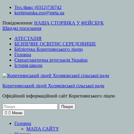
Перейти
Тел./факс (0312)730742
до
koritnjanska-zos@meta.ua
вмісту
Повідомлення:
НАША СТОРІНКА У ФЕЙСБУК
Швидкі посилання
АТЕСТАЦІЯ
БЕЗПЕЧНЕ ОСВІТНЄ СЕРЕДОВИЩЕ
Бібліотека Коритнянського ліцею
Головна
Євроатлантична інтеграція України
Історія школи
Коритнянський ліцей Холмківської сільської ради
Офіційний інформаційний сайт Коритнянського ліцею
Шукати:
Меню
Головна
МАПА САЙТУ