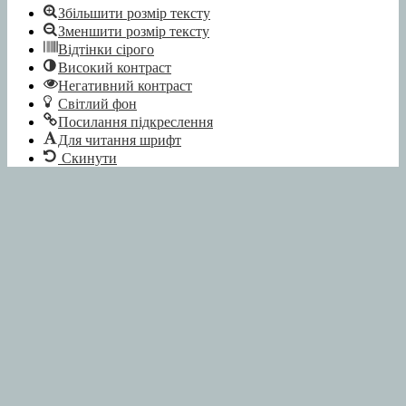
Збільшити розмір тексту
Зменшити розмір тексту
Відтінки сірого
Високий контраст
Негативний контраст
Світлий фон
Посилання підкреслення
Для читання шрифт
Скинути