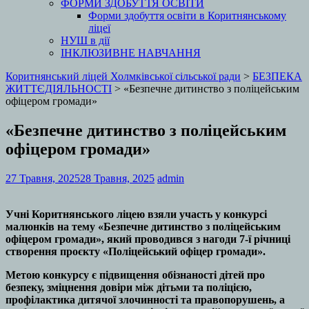
ФОРМИ ЗДОБУТТЯ ОСВІТИ
Форми здобуття освіти в Коритнянському
ліцеї
НУШ в дії
ІНКЛЮЗИВНЕ НАВЧАННЯ
Коритнянський ліцей Холмківської сільської ради
>
БЕЗПЕКА
ЖИТТЄДІЯЛЬНОСТІ
>
«Безпечне дитинство з поліцейським
офіцером громади»
«Безпечне дитинство з поліцейським
офіцером громади»
27 Травня, 2025
28 Травня, 2025
admin
Учні Коритнянського ліцею взяли участь у конкурсі
малюнків на тему «Безпечне дитинство з поліцейським
офіцером громади», який проводився з нагоди 7-ї річниці
створення проєкту «Поліцейський офіцер громади».
Метою конкурсу є підвищення обізнаності дітей про
безпеку, зміцнення довіри між дітьми та поліцією,
профілактика дитячої злочинності та правопорушень, а