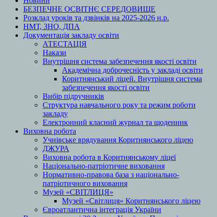
Новини
БЕЗПЕЧНЕ ОСВІТНЄ СЕРЕДОВИЩЕ
Розклад уроків та дзвінків на 2025-2026 н.р.
НМТ, ЗНО, ДПА
Документація закладу освіти
АТЕСТАЦІЯ
Накази
Внутрішня система забезпечення якості освіти
Академічна доброчесність у закладі освіти
Коритнянський ліцей. Внутрішня система
забезпечення якості освіти
Вибір підручників
Структура навчального року та режим роботи
закладу
Електронний класний журнал та щоденник
Виховна робота
Учнівське врядування Коритнянського ліцею
ДЖУРА
Виховна робота в Коритнянському ліцеї
Національно-патріотичне виховання
Нормативно-правова база з національно-
патріотичного виховання
Музей «СВІТЛИЦЯ»
Музей «Світлиця» Коритнянського ліцею
Євроатлантична інтеграція України