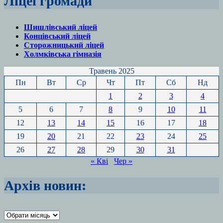
Ліцеї громади
Шишлівський ліцей
Концівський ліцей
Сторожницький ліцей
Холмківська гімназія
Травень 2025
Пн
Вт
Ср
Чт
Пт
Сб
Нд
1
2
3
4
5
6
7
8
9
10
11
12
13
14
15
16
17
18
19
20
21
22
23
24
25
26
27
28
29
30
31
« Кві
Чер »
Архів новин:
Архіви