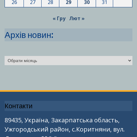
26
27
28
29
30
31
« Гру
Лют »
Архів новин:
Архіви
Контакти
89435, Україна, Закарпатська область,
Ужгородський район, с.Коритняни, вул.