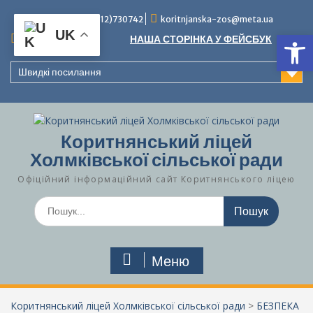
Перейти
Тел./факс (0312)730742
koritnjanska-zos@meta.ua
до
Ві
UK
вмісту
Повідомлення:
НАША СТОРІНКА У ФЕЙСБУК
Швидкі посилання
Коритнянський ліцей
Холмківської сільської ради
Офіційний інформаційний сайт Коритнянського ліцею
Шукати:
Меню
Коритнянський ліцей Холмківської сільської ради
>
БЕЗПЕКА