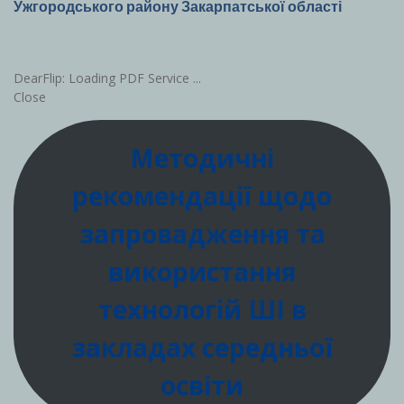
Ужгородського району Закарпатської області
DearFlip: Loading PDF Service ...
Close
Методичні
рекомендації щодо
запровадження та
використання
технологій ШІ в
закладах середньої
освіти