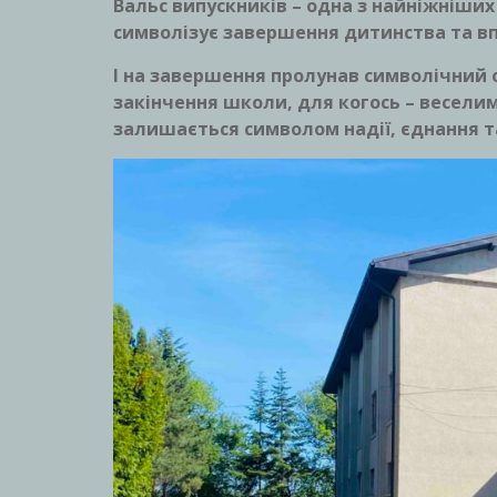
Вальс випускників – одна з найніжніши
символізує завершення дитинства та вп
І на завершення пролунав символічний 
закінчення школи, для когось – веселим
залишається символом надії, єднання т