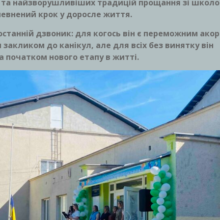
х та найзворушливіших традицій прощання зі школо
евнений крок у доросле життя.
останній дзвоник: для когось він є переможним ако
 закликом до канікул, але для всіх без винятку він
а початком нового етапу в житті.