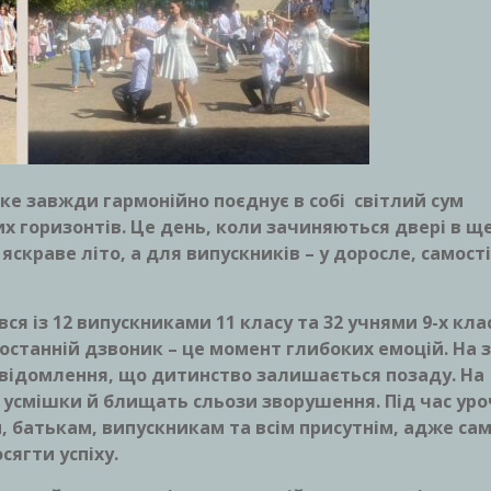
яке завжди гармонійно поєднує в собі світлий сум
х горизонтів. Це день, коли зачиняються двері в щ
яскраве літо, а для випускників – у доросле, самост
я із 12 випускниками 11 класу та 32 учнями 9-х клас
 останній дзвоник – це момент глибоких емоцій. На 
свідомлення, що дитинство залишається позаду. На
 усмішки й блищать сльози зворушення. Під час уро
, батькам, випускникам та всім присутнім, адже са
ягти успіху.