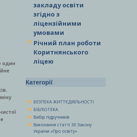
закладу освіти
згідно з
ліцензійними
умовами
Річний план роботи
Коритнянського
ліцею
е один
ійне
Категорії
ів.
зміну
БЕЗПЕКА ЖИТТЄДІЯЛЬНОСТІ
БІБЛІОТЕКА
чистої
Вибір підручників
ме
Виконання статті 30 Закону
України «Про освіту»