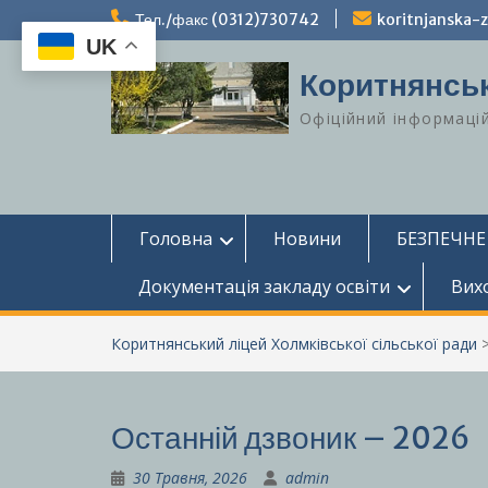
Перейти
Тел./факс (0312)730742
koritnjanska
до
UK
вмісту
Коритнянськ
Офіційний інформаці
Головна
Новини
БЕЗПЕЧНЕ
Документація закладу освіти
Вих
Коритнянський ліцей Холмківської сільської ради
Останній дзвоник – 2026
30 Травня, 2026
admin