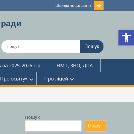
Швидкі посилання
 ради
Ві
Шукати:
 на 2025-2026 н.р.
НМТ, ЗНО, ДПА
«Про освіту»
Про ліцей
Пошук
Пошук