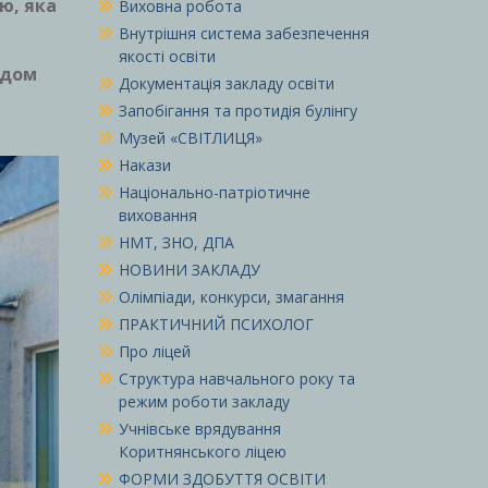
ю, яка
Виховна робота
Внутрішня система забезпечення
якості освіти
рдом
Документація закладу освіти
Запобігання та протидія булінгу
Музей «СВІТЛИЦЯ»
Накази
Національно-патріотичне
виховання
НМТ, ЗНО, ДПА
НОВИНИ ЗАКЛАДУ
Олімпіади, конкурси, змагання
ПРАКТИЧНИЙ ПСИХОЛОГ
Про ліцей
Структура навчального року та
режим роботи закладу
Учнівське врядування
Коритнянського ліцею
ФОРМИ ЗДОБУТТЯ ОСВІТИ