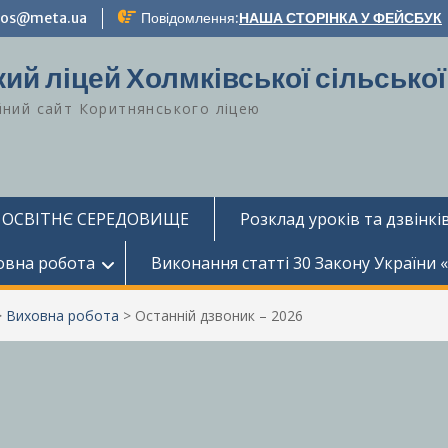
-zos@meta.ua
Повідомлення:
НАША СТОРІНКА У ФЕЙСБУК
ий ліцей Холмківської сільської
йний сайт Коритнянського ліцею
 ОСВІТНЄ СЕРЕДОВИЩЕ
Розклад уроків та дзвінків
овна робота
Виконання статті 30 Закону України 
>
Виховна робота
>
Останній дзвоник – 2026