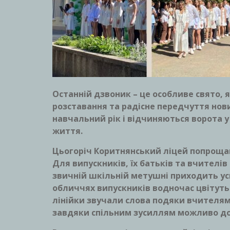
Останній дзвоник – це особливе свято, 
розставання та радісне передчуття нови
навчальний рік і відчиняються ворота у 
життя.
Цьогоріч Коритнянський ліцей попрощавс
Для випускників, їх батьків та вчителів
звичній шкільній метушні приходить у
обличчях випускників водночас цвітуть
лінійки звучали слова подяки вчителям
завдяки спільним зусиллям можливо дос