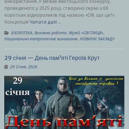
використання. У межах мистецького конкурсу,
проведеного у 2025 році, створено серію з 60
коротких відеороликів під назвою «Ой, що це?».
Концепція
Читати далі …
БІБЛІОТЕКА
,
Виховна робота
,
Музей «СВІТЛИЦЯ»
,
Національно-патріотичне виховання
,
НОВИНИ ЗАКЛАДУ
29 січня — День пам’яті Героїв Крут
29 Січня, 2026