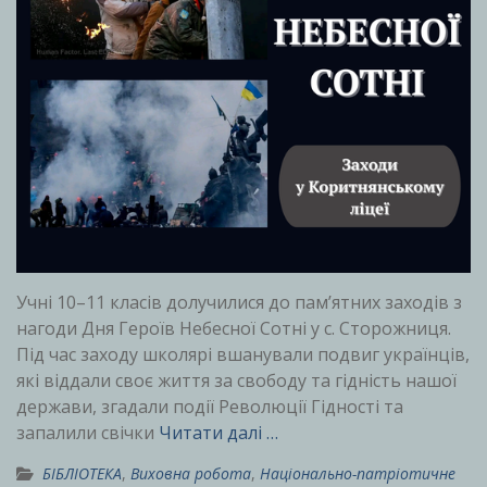
Учні 10–11 класів долучилися до пам’ятних заходів з
нагоди Дня Героїв Небесної Сотні у с. Сторожниця.
Під час заходу школярі вшанували подвиг українців,
які віддали своє життя за свободу та гідність нашої
держави, згадали події Революції Гідності та
запалили свічки
Читати далі …
БІБЛІОТЕКА
,
Виховна робота
,
Національно-патріотичне