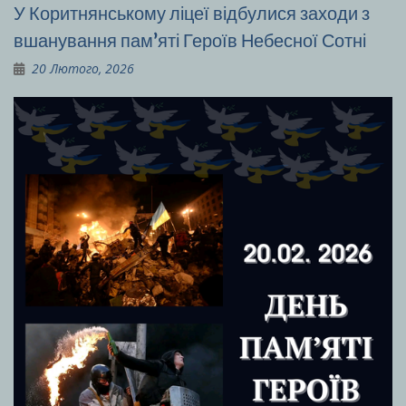
У Коритнянському ліцеї відбулися заходи з
вшанування пам’яті Героїв Небесної Сотні
20 Лютого, 2026