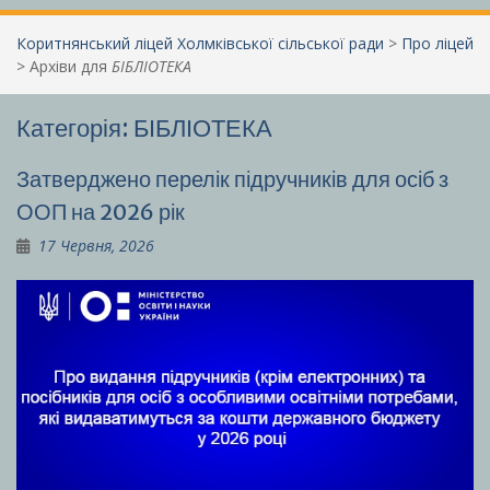
Коритнянський ліцей Холмківської сільської ради
>
Про ліцей
>
Архіви для
БІБЛІОТЕКА
Категорія:
БІБЛІОТЕКА
Затверджено перелік підручників для осіб з
ООП на 2026 рік
17 Червня, 2026