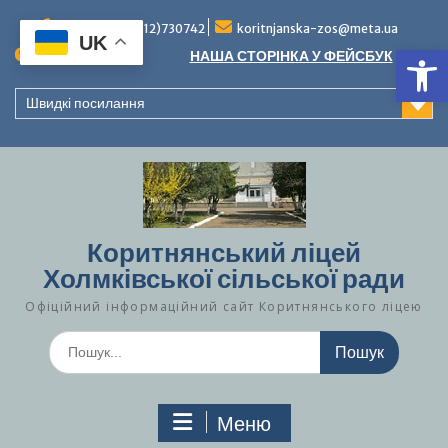
Перейти
до
Тел./факс (0312)730742
koritnjanska-zos@meta.ua
UK
Ві
вмісту
Повідомлення:
НАША СТОРІНКА У ФЕЙСБУК
Швидкі посилання
Коритнянський ліцей
Холмківської сільської ради
Офіційний інформаційний сайт Коритнянського ліцею
Шукати:
Меню