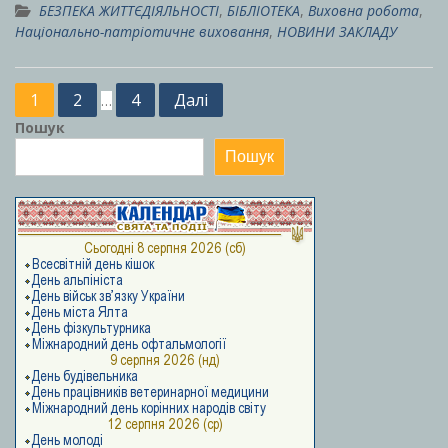
БЕЗПЕКА ЖИТТЄДІЯЛЬНОСТІ
,
БІБЛІОТЕКА
,
Виховна робота
,
Національно-патріотичне виховання
,
НОВИНИ ЗАКЛАДУ
Пагінація
1
2
4
Далі
…
записів
Пошук
Пошук