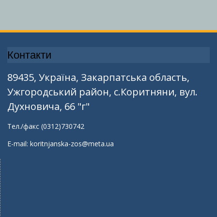
Контакти
89435, Україна, Закарпатська область,
Ужгородський район, с.Коритняни, вул.
Духновича, 66 "г"
Тел./факс (0312)730742
E-mail: koritnjanska-zos@meta.ua