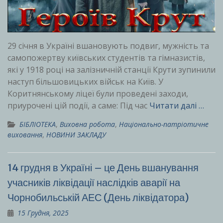
29 січня в Україні вшановують подвиг, мужність та
самопожертву київських студентів та гімназистів,
які у 1918 році на залізничній станції Крути зупинили
наступ більшовицьких військ на Київ. У
Коритнянському ліцеї були проведені заходи,
приурочені цій події, а саме: Під час
Читати далі …
БІБЛІОТЕКА
,
Виховна робота
,
Національно-патріотичне
виховання
,
НОВИНИ ЗАКЛАДУ
14 грудня в Україні – це День вшанування
учасників ліквідації наслідків аварії на
Чорнобильській АЕС (День ліквідатора)
15 Грудня, 2025