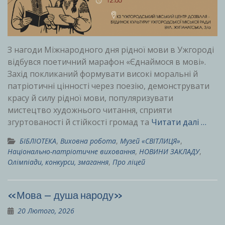
З нагоди Міжнародного дня рідної мови в Ужгороді
відбувся поетичний марафон «Єднаймося в мові».
Захід покликаний формувати високі моральні й
патріотичні цінності через поезію, демонструвати
красу й силу рідної мови, популяризувати
мистецтво художнього читання, сприяти
згуртованості й стійкості громад та
Читати далі …
БІБЛІОТЕКА
,
Виховна робота
,
Музей «СВІТЛИЦЯ»
,
Національно-патріотичне виховання
,
НОВИНИ ЗАКЛАДУ
,
Олімпіади, конкурси, змагання
,
Про ліцей
«Мова – душа народу»
20 Лютого, 2026