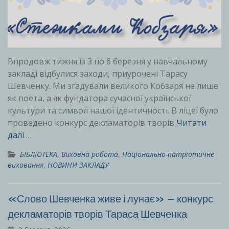
Впродовж тижня із 3 по 6 березня у навчальному
закладі відбулися заходи, приурочені Тарасу
Шевченку. Ми згадували великого Кобзаря не лише
як поета, а як фундатора сучасної української
культури та символ нашої ідентичності. В ліцеї було
проведено конкурс декламаторів творів
Читати
далі …
БІБЛІОТЕКА
,
Виховна робота
,
Національно-патріотичне
виховання
,
НОВИНИ ЗАКЛАДУ
«Слово Шевченка живе і лунає» – конкурс
декламаторів творів Тараса Шевченка