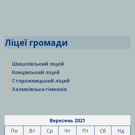
Ліцеї громади
Шишлівський ліцей
Концівський ліцей
Сторожницький ліцей
Холмківська гімназія
Вересень 2021
Пн
Вт
Ср
Чт
Пт
Сб
Нд