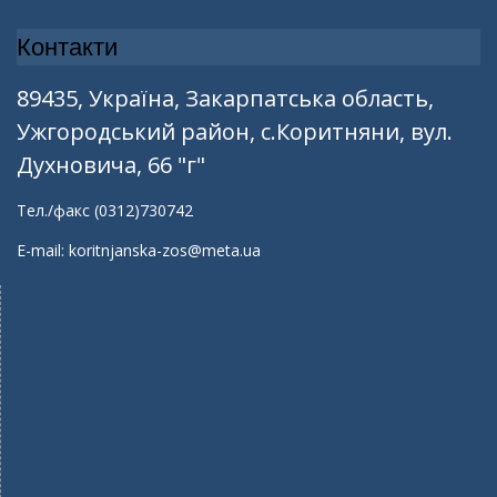
Контакти
89435, Україна, Закарпатська область,
Ужгородський район, с.Коритняни, вул.
Духновича, 66 "г"
Тел./факс (0312)730742
E-mail: koritnjanska-zos@meta.ua