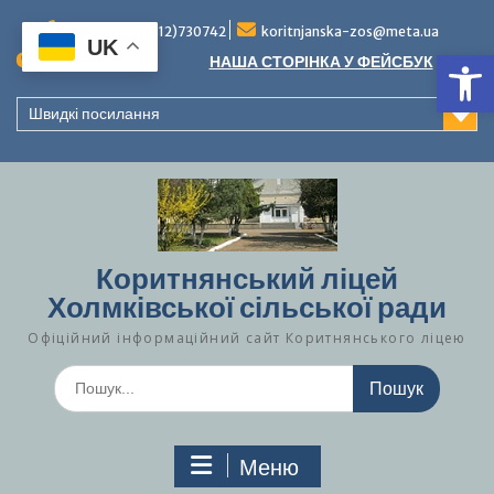
Перейти
до
Тел./факс (0312)730742
koritnjanska-zos@meta.ua
UK
Ві
вмісту
Повідомлення:
НАША СТОРІНКА У ФЕЙСБУК
Швидкі посилання
Коритнянський ліцей
Холмківської сільської ради
Офіційний інформаційний сайт Коритнянського ліцею
Шукати:
Меню