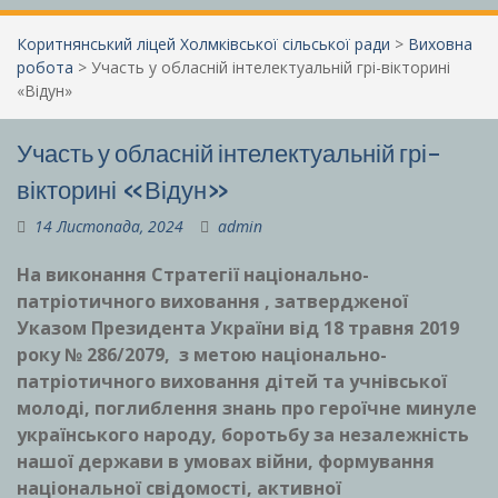
Коритнянський ліцей Холмківської сільської ради
>
Виховна
робота
>
Участь у обласній інтелектуальній грі-вікторині
«Відун»
Участь у обласній інтелектуальній грі-
вікторині «Відун»
14 Листопада, 2024
admin
На виконання Стратегії національно-
патріотичного виховання , затвердженої
Указом Президента України від 18 травня 2019
року № 286/2079,
з метою національно-
патріотичного виховання дітей та учнівської
молоді, поглиблення знань про героїчне минуле
українського народу, боротьбу за незалежність
нашої держави в умовах війни, формування
національної свідомості, активної