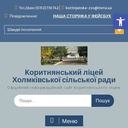
Перейти
Тел./факс (0312)730742
koritnjanska-zos@meta.ua
до
Ві
вмісту
Повідомлення:
НАША СТОРІНКА У ФЕЙСБУК
Швидкі посилання
Коритнянський ліцей
Холмківської сільської ради
Офіційний інформаційний сайт Коритнянського ліцею
Шукати:
Меню