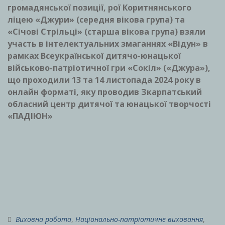
громадянської позиції,
рої Коритнянського
ліцею «Джури» (середня вікова група) та
«Січові Стрільці» (старша вікова група) взяли
участь в інтелектуальних змаганнях «Відун» в
рамках Всеукраїнської дитячо-юнацької
військово-патріотичної гри «Сокіл» («Джура»),
що проходили 13 та 14 листопада 2024 року в
онлайн форматі, яку проводив Зкарпатський
обласний центр дитячої та юнацької творчості
«ПАДІЮН»
Виховна робота
,
Національно-патріотичне виховання
,