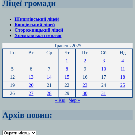
Ліцеї громади
Шишлівський ліцей
Концівський ліцей
Сторожницький ліцей
Холмківська гімназія
Травень 2025
Пн
Вт
Ср
Чт
Пт
Сб
Нд
1
2
3
4
5
6
7
8
9
10
11
12
13
14
15
16
17
18
19
20
21
22
23
24
25
26
27
28
29
30
31
« Кві
Чер »
Архів новин:
Архіви