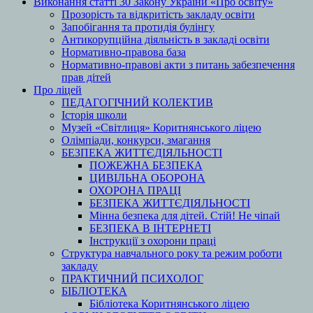
Виконання статті 30 Закону України «Про освіту»
Прозорість та відкритість закладу освіти
Запобігання та протидія булінгу
Антикорупційна діяльність в закладі освіти
Нормативно-правова база
Нормативно-правові акти з питань забезпечення
прав дітей
Про ліцей
ПЕДАГОГІЧНИЙ КОЛЕКТИВ
Історія школи
Музей «Світлиця» Коритнянського ліцею
Олімпіади, конкурси, змагання
БЕЗПЕКА ЖИТТЄДІЯЛЬНОСТІ
ПОЖЕЖНА БЕЗПЕКА
ЦИВІЛЬНА ОБОРОНА
ОХОРОНА ПРАЦІ
БЕЗПЕКА ЖИТТЄДІЯЛЬНОСТІ
Мінна безпека для дітей. Стій! Не чіпай
БЕЗПЕКА В ІНТЕРНЕТІ
Інструкції з охорони праці
Структура навчального року та режим роботи
закладу
ПРАКТИЧНИЙ ПСИХОЛОГ
БІБЛІОТЕКА
Бібліотека Коритнянського ліцею