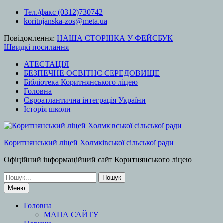
Перейти
Тел./факс (0312)730742
до
koritnjanska-zos@meta.ua
вмісту
Повідомлення:
НАША СТОРІНКА У ФЕЙСБУК
Швидкі посилання
АТЕСТАЦІЯ
БЕЗПЕЧНЕ ОСВІТНЄ СЕРЕДОВИЩЕ
Бібліотека Коритнянського ліцею
Головна
Євроатлантична інтеграція України
Історія школи
Коритнянський ліцей Холмківської сільської ради
Офіційний інформаційний сайт Коритнянського ліцею
Шукати:
Меню
Головна
МАПА САЙТУ