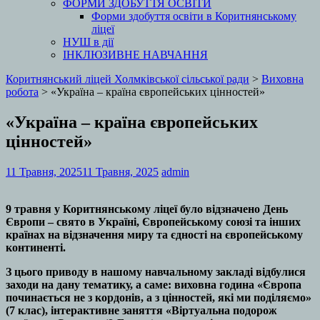
ФОРМИ ЗДОБУТТЯ ОСВІТИ
Форми здобуття освіти в Коритнянському
ліцеї
НУШ в дії
ІНКЛЮЗИВНЕ НАВЧАННЯ
Коритнянський ліцей Холмківської сільської ради
>
Виховна
робота
>
«Україна – країна європейських цінностей»
«Україна – країна європейських
цінностей»
11 Травня, 2025
11 Травня, 2025
admin
9 травня у Коритнянському ліцеї було відзначено День
Європи – свято в Україні, Європейському союзі та інших
країнах на відзначення миру та єдності на європейському
континенті.
З цього приводу в нашому навчальному закладі відбулися
заходи на дану тематику, а саме: виховна година «Європа
починається не з кордонів, а з цінностей, які ми поділяємо»
(7 клас), інтерактивне заняття «Віртуальна подорож