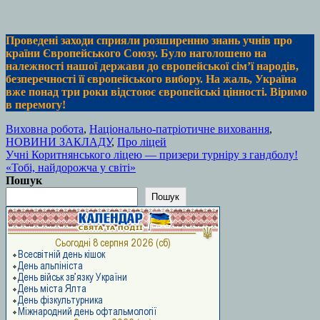
Проведені заходи сприяли розширенню знань учнів про
країни Європейського Союзу. Було наголошено на
належності нашої держави до європейської сім’ї народів,
безперечності її європейського вибору. На жаль, Україна
вже понад три роки відстоює європейські цінності. Віримо
в перемогу!
Виховна робота
,
Національно-патріотичне виховання
,
НОВИНИ ЗАКЛАДУ
,
Про ліцей
Навігація
Учні Коритнянського ліцею — призери турніру з гандболу!
«Тобі, найдорожча у світі»
записів
Пошук
Пошук