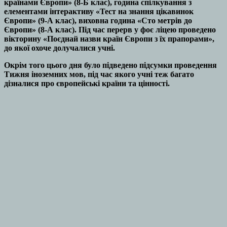
країнами Європи» (8-Б клас), година спілкування з
елементами інтерактиву «Тест на знання цікавинок
Європи» (9-А клас), виховна година «Сто метрів до
Європи» (8-А клас). Під час перерв у фоє ліцею проведено
вікторину «Поєднай назви країн Європи з їх прапорами»,
до якої охоче долучалися учні.
Окрім того цього дня було підведено підсумки проведення
Тижня іноземних мов, під час якого учні теж багато
дізналися про європейські країни та цінності.