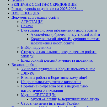
Новини
БЕЗПЕЧНЕ ОСВІТНЄ СЕРЕДОВИЩЕ
Розклад уроків та дзвінків на 2025-2026 н.р.
НМТ, ЗНО, ДПА
Документація закладу освіти
АТЕСТАЦІЯ
Накази
Внутрішня система забезпечення якості освіти
Академічна доброчесність у закладі освіти
Коритнянський ліцей. Внутрішня система
забезпечення якості освіти
Вибір підручників
Структура навчального року та режим роботи
закладу
Електронний класний журнал та щоденник
Виховна робота
Учнівське врядування Коритнянського ліцею
ДЖУРА
Виховна робота в Коритнянському ліцеї
Національно-патріотичне виховання
Нормативно-правова база з національно-
патріотичного виховання
Музей «СВІТЛИЦЯ»
Музей «Світлиця» Коритнянського ліцею
Євроатлантична інтеграція України