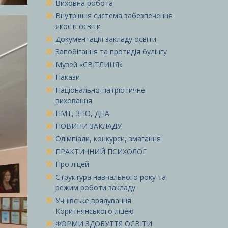
Виховна робота
Внутрішня система забезпечення
якості освіти
Документація закладу освіти
Запобігання та протидія булінгу
Музей «СВІТЛИЦЯ»
Накази
Національно-патріотичне
виховання
НМТ, ЗНО, ДПА
НОВИНИ ЗАКЛАДУ
Олімпіади, конкурси, змагання
ПРАКТИЧНИЙ ПСИХОЛОГ
Про ліцей
Структура навчального року та
режим роботи закладу
Учнівське врядування
Коритнянського ліцею
ФОРМИ ЗДОБУТТЯ ОСВІТИ