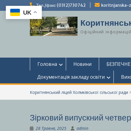
Перейти
Тел./факс (0312)730742
koritnjanska
до
UK
вмісту
Коритнянськ
Офіційний інформаці
Головна
Новини
БЕЗПЕЧНЕ
Документація закладу освіти
Вих
Коритнянський ліцей Холмківської сільської ради
Зірковий випускний четвер
28 Травня, 2025
admin