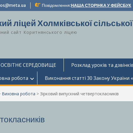
-zos@meta.ua
Повідомлення:
НАША СТОРІНКА У ФЕЙСБУК
ий ліцей Холмківської сільської
йний сайт Коритнянського ліцею
 ОСВІТНЄ СЕРЕДОВИЩЕ
Розклад уроків та дзвінків
овна робота
Виконання статті 30 Закону України 
>
Виховна робота
>
Зірковий випускний четвертокласників
токласників