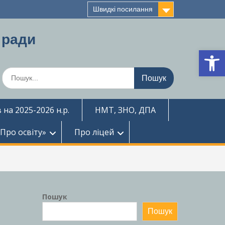
Швидкі посилання
 ради
Ві
Шукати:
 на 2025-2026 н.р.
НМТ, ЗНО, ДПА
«Про освіту»
Про ліцей
Пошук
Пошук