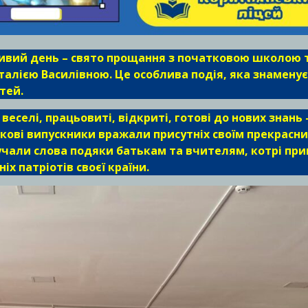
бливий день – свято прощання з початковою школою 
лією Василівною. Це особлива подія, яка знаменує
тей.
 веселі, працьовиті, відкриті, готові до нових знань 
ркові випускники вражали присутніх своїм прекрасн
вучали слова подяки батькам та вчителям, котрі пр
х патріотів своєї країни.