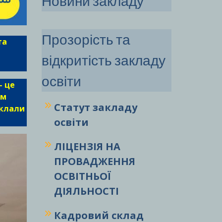
Новини закладу
Прозорість та
та
відкритість закладу
освіти
– це
им
Статут закладу
иклали
освіти
ЛІЦЕНЗІЯ НА
ПРОВАДЖЕННЯ
ОСВІТНЬОЇ
ДІЯЛЬНОСТІ
Кадровий склад