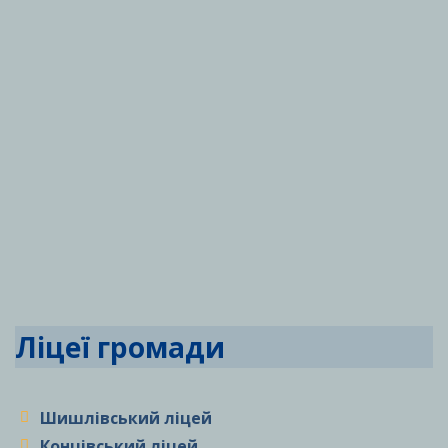
Ліцеї громади
Шишлівський ліцей
Концівський ліцей