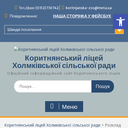
Перейти
Тел./факс (0312)730742
koritnjanska-zos@meta.ua
до
Ві
вмісту
Повідомлення:
НАША СТОРІНКА У ФЕЙСБУК
Швидкі посилання
Коритнянський ліцей
Холмківської сільської ради
Офіційний інформаційний сайт Коритнянського ліцею
Шукати:
Меню
Коритнянський ліцей Холмківської сільської ради
>
Розклад