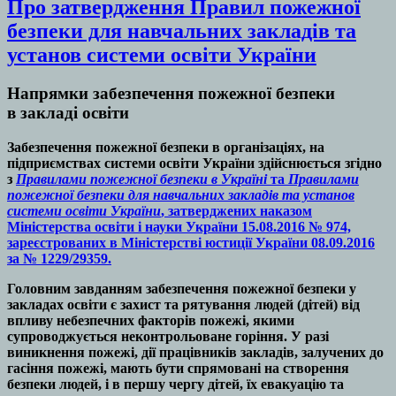
Про затвердження Правил пожежної
безпеки для навчальних закладів та
установ системи освіти України
Напрямки забезпечення пожежної безпеки
в закладі освіти
Забезпечення пожежної безпеки в організаціях, на
підприємствах системи освіти України здійснюється згідно
з
Правилами пожежної безпеки в Україні
та
Правилами
пожежної безпеки для навчальних закладів та установ
системи освіти України
, затверджених наказом
Міністерства освіти і науки України 15.08.2016 № 974,
зареєстрованих в Міністерстві юстиції України 08.09.2016
за № 1229/29359.
Головним завданням забезпечення пожежної безпеки у
закладах освіти є захист та рятування людей (дітей) від
впливу небезпечних факторів пожежі, якими
супроводжується неконтрольоване горіння. У разі
виникнення пожежі, дії працівників закладів, залучених до
гасіння пожежі, мають бути спрямовані на створення
безпеки людей, і в першу чергу дітей, їх евакуацію та