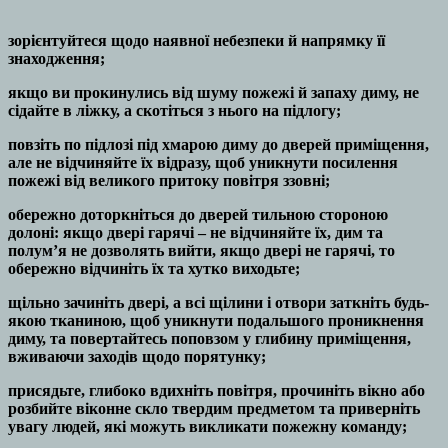
зорієнтуйтеся щодо наявної небезпеки й напрямку її
знаходження;
якщо ви прокинулись від шуму пожежі й запаху диму, не
сідайте в ліжку, а скотіться з нього на підлогу;
повзіть по підлозі під хмарою диму до дверей приміщення,
але не відчиняйте їх відразу, щоб уникнути посилення
пожежі від великого притоку повітря ззовні;
обережно доторкніться до дверей тильною стороною
долоні: якщо двері гарячі – не відчиняйте їх, дим та
полум’я не дозволять вийти, якщо двері не гарячі, то
обережно відчиніть їх та хутко виходьте;
щільно зачиніть двері, а всі щілини і отвори заткніть будь-
якою тканиною, щоб уникнути подальшого проникнення
диму, та повертайтесь поповзом у глибину приміщення,
вживаючи заходів щодо порятунку;
присядьте, глибоко вдихніть повітря, прочиніть вікно або
розбийте віконне скло твердим предметом та приверніть
увагу людей, які можуть викликати пожежну команду;