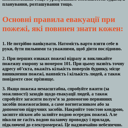
планування, розташування тощо.
Основні правила евакуації при
пожежі, які повинен знати кожен:
1. Не потрібно панікувати. Натомість варто взяти себе в
руки, бути пильними та уважними, щоб діяти послідовно.
2. При перших ознаках пожежі відразу ж викликайте
пожежну охорону за номером 101. При цьому назвіть точну
адресу об’єкта, вкажіть кількість поверхів будинку, місце
виникнення пожежі, наявність і кількість людей, а також
повідомте своє прізвище.
3. Якщо пожежа немасштабна, спробуйте вжити (за
можливості) заходів щодо евакуації людей, а також
спробуйте загасити полум’я за допомогою первинних
засобів пожежогасіння, а саме вогнегасником або за
допомогою підручних засобів. Накрийте товстою ковдрою,
засипте піском або залийте водою осередок пожежі. Але
ніколи не гасіть водою палаючу проводку і прилади,
підключені до електромережі. Це надзвичайно небезпечно.