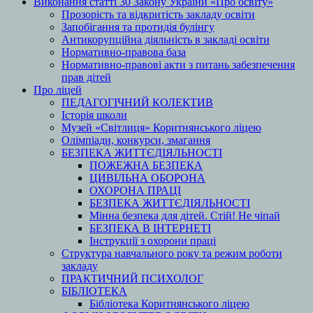
Виконання статті 30 Закону України «Про освіту»
Прозорість та відкритість закладу освіти
Запобігання та протидія булінгу
Антикорупційна діяльність в закладі освіти
Нормативно-правова база
Нормативно-правові акти з питань забезпечення
прав дітей
Про ліцей
ПЕДАГОГІЧНИЙ КОЛЕКТИВ
Історія школи
Музей «Світлиця» Коритнянського ліцею
Олімпіади, конкурси, змагання
БЕЗПЕКА ЖИТТЄДІЯЛЬНОСТІ
ПОЖЕЖНА БЕЗПЕКА
ЦИВІЛЬНА ОБОРОНА
ОХОРОНА ПРАЦІ
БЕЗПЕКА ЖИТТЄДІЯЛЬНОСТІ
Мінна безпека для дітей. Стій! Не чіпай
БЕЗПЕКА В ІНТЕРНЕТІ
Інструкції з охорони праці
Структура навчального року та режим роботи
закладу
ПРАКТИЧНИЙ ПСИХОЛОГ
БІБЛІОТЕКА
Бібліотека Коритнянського ліцею