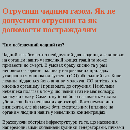
Отруєння чадним газом. Як не
допустити отруєння та як
допомогти постраждалим
Чим небезпечний чадний газ?
Чадний газ абсолютно невідчутний для людини, але впливає
на організм навіть у невеликій концентрації та може
призвести до смерті. В умовах браку кисню та у разі
неповного згоряння палива у нагрівальних приладах
утворюється монооксид вуглецю (СО) або чадний газ. Коли
людина піддається його впливу, молекули СО витісняють
кисень з організму і призводять до отруєння. Найбільша
небезпека полягає в тому, що чадний газ не має кольору,
запаху чи смаку. Саме тому іноді його називають «тихим
убивцею». Без спеціальних детекторів його неможливо
визначити, але він може бути смертельним і впливає на
організм людини навіть у невеликих концентраціях.
Враховуючи обстріли інфраструктури та те, що населення
напередодні зими обладнали будинки генераторами, пічками