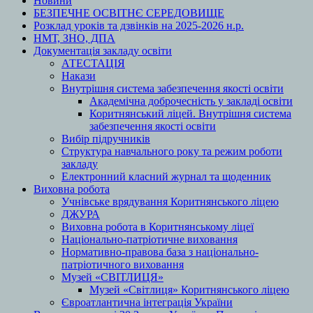
Новини
БЕЗПЕЧНЕ ОСВІТНЄ СЕРЕДОВИЩЕ
Розклад уроків та дзвінків на 2025-2026 н.р.
НМТ, ЗНО, ДПА
Документація закладу освіти
АТЕСТАЦІЯ
Накази
Внутрішня система забезпечення якості освіти
Академічна доброчесність у закладі освіти
Коритнянський ліцей. Внутрішня система
забезпечення якості освіти
Вибір підручників
Структура навчального року та режим роботи
закладу
Електронний класний журнал та щоденник
Виховна робота
Учнівське врядування Коритнянського ліцею
ДЖУРА
Виховна робота в Коритнянському ліцеї
Національно-патріотичне виховання
Нормативно-правова база з національно-
патріотичного виховання
Музей «СВІТЛИЦЯ»
Музей «Світлиця» Коритнянського ліцею
Євроатлантична інтеграція України