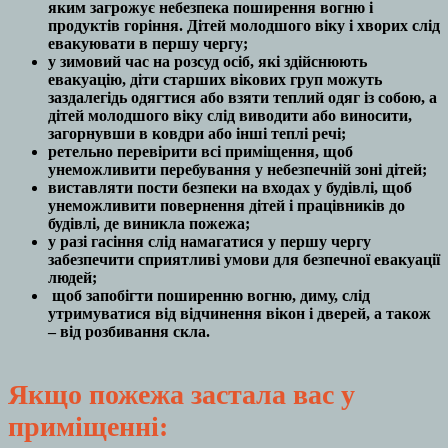
яким загрожує небезпека поширення вогню і
продуктів горіння. Дітей молодшого віку і хворих слід
евакуювати в першу чергу;
у зимовий час на розсуд осіб, які здійснюють
евакуацію, діти старших вікових груп можуть
заздалегідь одягтися або взяти теплий одяг із собою, а
дітей молодшого віку слід виводити або виносити,
загорнувши в ковдри або інші теплі речі;
ретельно перевірити всі приміщення, щоб
унеможливити перебування у небезпечній зоні дітей;
виставляти пости безпеки на входах у будівлі, щоб
унеможливити повернення дітей і працівників до
будівлі, де виникла пожежа;
у разі гасіння слід намагатися у першу чергу
забезпечити сприятливі умови для безпечної евакуації
людей;
щоб запобігти поширенню вогню, диму, слід
утримуватися від відчинення вікон і дверей, а також
– від розбивання скла.
Якщо пожежа застала вас у
приміщенні: