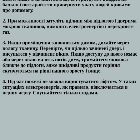
балкон і постарайтеся привернути увагу людей криками
про допомогу.
2. При можливості затуліть щілини між підлогою і дверима
мокрою тканиною, вимкніть електроенергію і перекрийте
газ.
3. Якщо приміщення заповниться димом, дихайте через
вологу тканину. Перевірте, чи щільно зачинені двері, і
висуньтеся у відчинене вікно. Якщо доступу до нього немає
або через вікно валить потік диму, тримайтеся якомога
ближче до підлоги, адже шкідливі продукти горіння
скупчуються на рівні нашого зросту і вище.
4. Під час пожежі не можна користуватися ліфтом. У таких
ситуаціях електроенергія, як правило, відключається в
першу чергу. Спускайтеся тільки сходами.