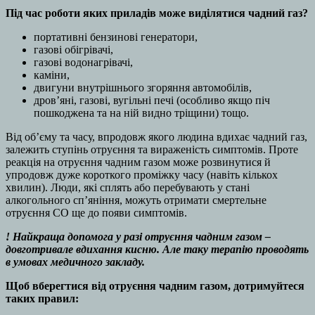
Під час роботи яких приладів може виділятися чадний газ?
портативні бензинові генератори,
газові обігрівачі,
газові водонагрівачі,
каміни,
двигуни внутрішнього згоряння автомобілів,
дров’яні, газові, вугільні печі (особливо якщо піч
пошкоджена та на ній видно тріщини) тощо.
Від об’єму та часу, впродовж якого людина вдихає чадний газ,
залежить ступінь отруєння та вираженість симптомів. Проте
реакція на отруєння чадним газом може розвинутися й
упродовж дуже короткого проміжку часу (навіть кількох
хвилин). Люди, які сплять або перебувають у стані
алкогольного сп’яніння, можуть отримати смертельне
отруєння СО ще до появи симптомів.
! Найкраща допомога у разі отруєння чадним газом –
довготривале вдихання кисню. Але таку терапію проводять
в умовах медичного закладу.
Щоб вберегтися від отруєння чадним газом, дотримуйтеся
таких правил: