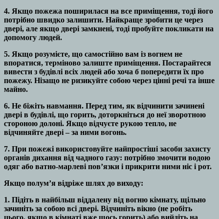
4. Якщо пожежа поширилася на все приміщення, тоді його
потрібно швидко залишити. Найкраще зробити це через
двері, але якщо двері замкнені, тоді пробуйте покликати на
допомогу людей.
5. Якщо розумієте, що самостійно вам із вогнем не
впоратися, терміново залиште приміщення. Постарайтеся
вивести з будівлі всіх людей або хоча б попередити їх про
пожежу. Нізащо не ризикуйте собою через цінні речі та інше
майно.
6. Не біжіть навмання. Перед тим, як відчинити зачинені
двері в будівлі, що горить, доторкніться до неї зворотною
стороною долоні. Якщо відчуєте рукою тепло, не
відчиняйте двері – за ними вогонь.
7. При пожежі використовуйте найпростіші засоби захисту
органів дихання від чадного газу: потрібно змочити водою
одяг або ватно-марлеві пов’язки і прикрити ними ніс і рот.
Якщо полум’я відріже шлях до виходу:
1. Підіть в найбільш віддалену від вогню кімнату, щільно
зачиніть за собою всі двері. Відчиніть вікно (не робіть
цього, якщо в кімнаті вже щось горить) або вийдіть на