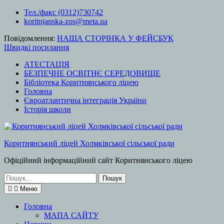
Перейти
Тел./факс (0312)730742
до
koritnjanska-zos@meta.ua
вмісту
Повідомлення:
НАША СТОРІНКА У ФЕЙСБУК
Швидкі посилання
АТЕСТАЦІЯ
БЕЗПЕЧНЕ ОСВІТНЄ СЕРЕДОВИЩЕ
Бібліотека Коритнянського ліцею
Головна
Євроатлантична інтеграція України
Історія школи
Коритнянський ліцей Холмківської сільської ради
Офіційний інформаційний сайт Коритнянського ліцею
Шукати:
Меню
Головна
МАПА САЙТУ