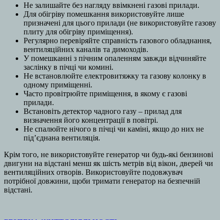
Не залишайте без нагляду ввімкнені газові прилади.
Для обігріву помешкання використовуйте лише
призначені для цього прилади (не використовуйте газову
плиту для обігріву приміщення).
Регулярно перевіряйте справність газового обладнання,
вентиляційних каналів та димоходів.
У помешканні з пічним опаленням завжди відчиняйте
заслінку в пічці чи комині.
Не встановлюйте електровитяжку та газову колонку в
одному приміщенні.
Часто провітрюйте приміщення, в якому є газові
прилади.
Встановіть детектор чадного газу – прилад для
визначення його концентрації в повітрі.
Не спалюйте нічого в пічці чи каміні, якщо до них не
під’єднана вентиляція.
Крім того, не використовуйте генератор чи будь-які бензинові
двигуни на відстані менш як шість метрів від вікон, дверей чи
вентиляційних отворів. Використовуйте подовжувач
потрібної довжини, щоби тримати генератор на безпечній
відстані.