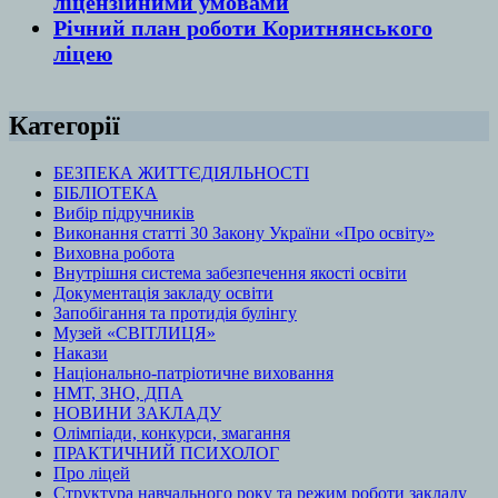
ліцензійними умовами
Річний план роботи Коритнянського
ліцею
Категорії
БЕЗПЕКА ЖИТТЄДІЯЛЬНОСТІ
БІБЛІОТЕКА
Вибір підручників
Виконання статті 30 Закону України «Про освіту»
Виховна робота
Внутрішня система забезпечення якості освіти
Документація закладу освіти
Запобігання та протидія булінгу
Музей «СВІТЛИЦЯ»
Накази
Національно-патріотичне виховання
НМТ, ЗНО, ДПА
НОВИНИ ЗАКЛАДУ
Олімпіади, конкурси, змагання
ПРАКТИЧНИЙ ПСИХОЛОГ
Про ліцей
Структура навчального року та режим роботи закладу