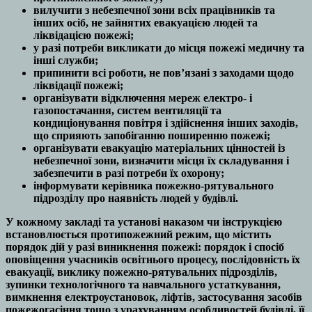
вилучити з небезпечної зони всіх працівників та
інших осіб, не зайнятих евакуацією людей та
ліквідацією пожежі;
у разі потреби викликати до місця пожежі медичну та
інші служби;
припинити всі роботи, не пов’язані з заходами щодо
ліквідації пожежі;
організувати відключення мереж електро- і
газопостачання, систем вентиляції та
кондиціонування повітря і здійснення інших заходів,
що сприяють запобіганню поширенню пожежі;
організувати евакуацію матеріальних цінностей із
небезпечної зони, визначити місця їх складування і
забезпечити в разі потреби їх охорону;
інформувати керівника пожежно-рятувального
підрозділу про наявність людей у будівлі.
У кожному закладі та установі наказом чи інструкцією
встановлюється протипожежний режим, що містить
порядок дій у разі виникнення пожежі: порядок і спосіб
оповіщення учасників освітнього процесу, послідовність їх
евакуації, виклику пожежно-рятувальних підрозділів,
зупинки технологічного та навчального устаткування,
вимкнення електроустановок, ліфтів, застосування засобів
пожежогасіння тощо з урахуванням особливостей будівлі, її