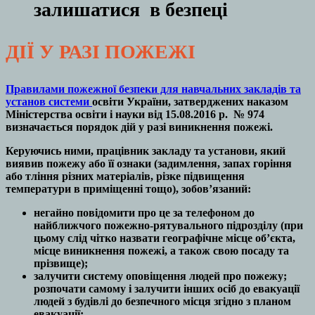
залишатися в безпеці
ДІЇ У РАЗІ ПОЖЕЖІ
Правилами пожежної безпеки для навчальних закладів та
установ системи
освіти України, затверджених наказом
Міністерства освіти і науки від 15.08.2016 р. № 974
визначається порядок дій у разі виникнення пожежі.
Керуючись ними, працівник закладу та установи, який
виявив пожежу або її ознаки (задимлення, запах горіння
або тління різних матеріалів, різке підвищення
температури в приміщенні тощо), зобов’язаний:
негайно повідомити про це за телефоном до
найближчого пожежно-рятувального підрозділу (при
цьому слід чітко назвати географічне місце об’єкта,
місце виникнення пожежі, а також свою посаду та
прізвище);
залучити систему оповіщення людей про пожежу;
розпочати самому і залучити інших осіб до евакуації
людей з будівлі до безпечного місця згідно з планом
евакуації;