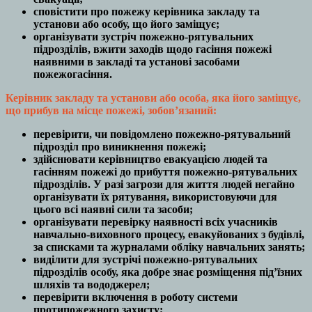
сповістити про пожежу керівника закладу та
установи або особу, що його заміщує;
організувати зустріч пожежно-рятувальних
підрозділів, вжити заходів щодо гасіння пожежі
наявними в закладі та установі засобами
пожежогасіння.
Керівник закладу та установи або особа, яка його заміщує,
що прибув на місце пожежі, зобов’язаний:
перевірити, чи повідомлено пожежно-рятувальний
підрозділ про виникнення пожежі;
здійснювати керівництво евакуацією людей та
гасінням пожежі до прибуття пожежно-рятувальних
підрозділів. У разі загрози для життя людей негайно
організувати їх рятування, використовуючи для
цього всі наявні сили та засоби;
організувати перевірку наявності всіх учасників
навчально-виховного процесу, евакуйованих з будівлі,
за списками та журналами обліку навчальних занять;
виділити для зустрічі пожежно-рятувальних
підрозділів особу, яка добре знає розміщення під’їзних
шляхів та вододжерел;
перевірити включення в роботу системи
протипожежного захисту;