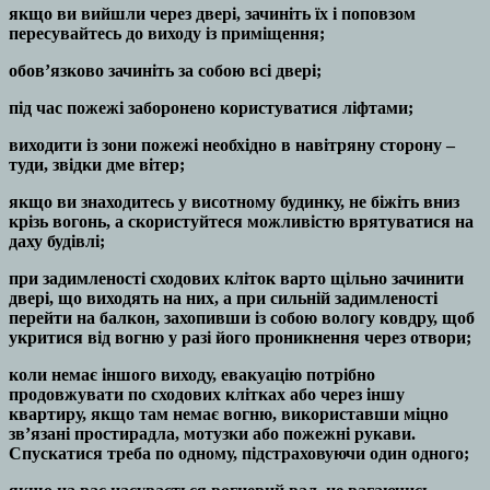
якщо ви вийшли через двері, зачиніть їх і поповзом
пересувайтесь до виходу із приміщення;
обов’язково зачиніть за собою всі двері;
під час пожежі заборонено користуватися ліфтами;
виходити із зони пожежі необхідно в навітряну сторону –
туди, звідки дме вітер;
якщо ви знаходитесь у висотному будинку, не біжіть вниз
крізь вогонь, а скористуйтеся можливістю врятуватися на
даху будівлі;
при задимленості сходових кліток варто щільно зачинити
двері, що виходять на них, а при сильній задимленості
перейти на балкон, захопивши із собою вологу ковдру, щоб
укритися від вогню у разі його проникнення через отвори;
коли немає іншого виходу, евакуацію потрібно
продовжувати по сходових клітках або через іншу
квартиру, якщо там немає вогню, використавши міцно
зв’язані простирадла, мотузки або пожежні рукави.
Спускатися треба по одному, підстраховуючи один одного;