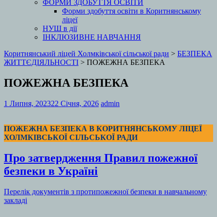
ФОРМИ ЗДОБУТТЯ ОСВІТИ
Форми здобуття освіти в Коритнянському
ліцеї
НУШ в дії
ІНКЛЮЗИВНЕ НАВЧАННЯ
Коритнянський ліцей Холмківської сільської ради
>
БЕЗПЕКА
ЖИТТЄДІЯЛЬНОСТІ
>
ПОЖЕЖНА БЕЗПЕКА
ПОЖЕЖНА БЕЗПЕКА
1 Липня, 2023
22 Січня, 2026
admin
ПОЖЕЖНА БЕЗПЕКА В КОРИТНЯНСЬКОМУ ЛІЦЕЇ
ХОЛМКІВСЬКОЇ СІЛЬСЬКОЇ РАДИ
Про затвердження Правил пожежної
безпеки в Україні
Перелік документів з протипожежної безпеки в навчальному
закладі