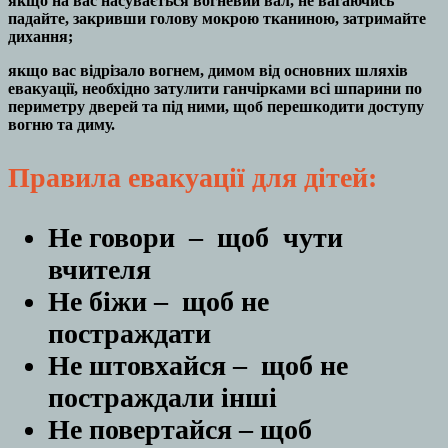
якщо на вас насувається вогневий вал, не вагаючись
падайте, закривши голову мокрою тканиною, затримайте
дихання;
якщо вас відрізало вогнем, димом від основних шляхів
евакуації, необхідно затулити ганчірками всі шпарини по
периметру дверей та під ними, щоб перешкодити доступу
вогню та диму.
Правила евакуації для дітей:
Не говори – щоб чути
вчителя
Не біжи – щоб не
постраждати
Не штовхайся – щоб не
постраждали інші
Не повертайся – щоб