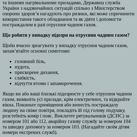
та іншими нагрівальними приладами, Державна служба
України з надзвичайних ситуацій спільно з Міністерством
охорони здоров’я нагадують про ризики, які може спричинити
використання такого обладнання та як діяти і допомогти
постраждалим в разі отруєння чадним газом.
Що робити у випадку підозри на отруєння чадним газом?
Щоби вчасно зреагувати у випадку отруєння чадним газом,
запамʼятайте основні симптоми:
головний біль,
нудота,
прискорене дихання,
слабкість,
відчуття втоми і запаморочення.
Якщо ви або ваші близькі підозрюєте у себе отруєння чадним
газом, вимкніть усі прилади, крім електричних, та відкрийте
вікна. Покиньте приміщення або винесіть постраждалу
людину на свіже повітря, покладіть їй під голову подушку,
розстебніть комір і пояс. Викличте рятувальників (ДСНС) за
номером 101 або 112, аварійну газову службу за номером 104
та швидку допомогу за номером 103. (Нагадайте своїм дітям
номери екстрених служб).