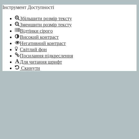
Інструмент Доступності
Збільшити розмір тексту
Зменшити розмір тексту
Відтінки сірого
Високий контраст
Негативний контраст
Світлий фон
Посилання підкреслення
Для читання шрифт
Скинути