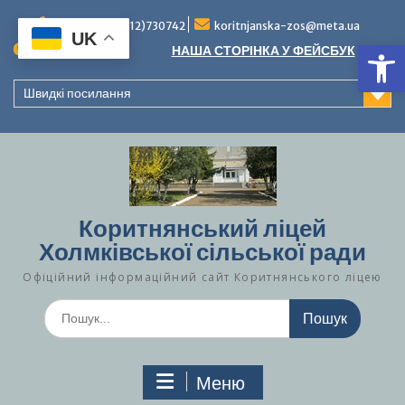
Перейти
до
Тел./факс (0312)730742
koritnjanska-zos@meta.ua
UK
Ві
вмісту
Повідомлення:
НАША СТОРІНКА У ФЕЙСБУК
Швидкі посилання
Коритнянський ліцей
Холмківської сільської ради
Офіційний інформаційний сайт Коритнянського ліцею
Шукати:
Меню