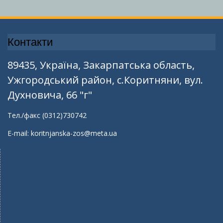
Контакти
89435, Україна, Закарпатська область,
Ужгородський район, с.Коритняни, вул.
Духновича, 66 "г"
Тел./факс (0312)730742
E-mail: koritnjanska-zos@meta.ua