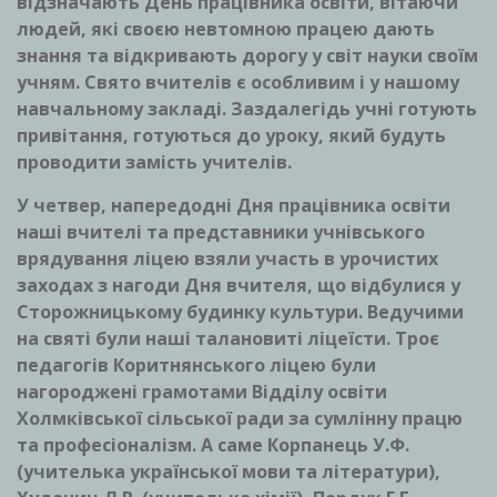
відзначають День працівника освіти, вітаючи
людей, які своєю невтомною працею дають
знання та відкривають дорогу у світ науки своїм
учням. Свято вчителів є особливим і у нашому
навчальному закладі. Заздалегідь учні готують
привітання, готуються до уроку, який будуть
проводити замість учителів.
У четвер, напередодні Дня працівника освіти
наші вчителі та представники учнівського
врядування ліцею взяли участь в урочистих
заходах з нагоди Дня вчителя, що відбулися у
Сторожницькому будинку культури. Ведучими
на святі були наші талановиті ліцеїсти. Троє
педагогів Коритнянського ліцею були
нагороджені грамотами Відділу освіти
Холмківської сільської ради за сумлінну працю
та професіоналізм. А саме Корпанець У.Ф.
(учителька української мови та літератури),