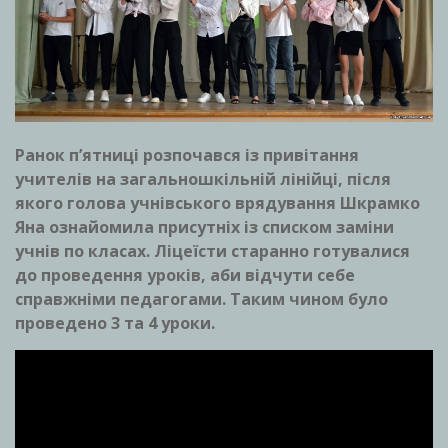
Ранок п’ятниці розпочався із привітання
учителів на загальношкільній лінійці, після
якого голова учнівського врядування Шкрамко
Яна ознайомила присутніх із списком заміни
учнів по класах. Ліцеїсти старанно готувалися
до проведення уроків, аби відчути себе
справжніми педагогами. Таким чином було
проведено 3 та 4 уроки.