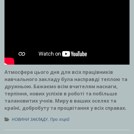
Атмосфера цього дня для всіх працівників
навчального закладу була насправді теплою та
дружньою. Бажаємо всім вчителям наснаги,
терпіння, нових успіхів в роботі та побільше
талановитих учнів. Миру в ваших оселях та
країні, добробуту та процвітання у всіх справах.
НОВИНИ ЗАКЛАДУ
,
Про ліцей