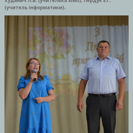
Худанич Л.В. (учителька хімії), Пердук Е.Г.
(учитель інформатики).