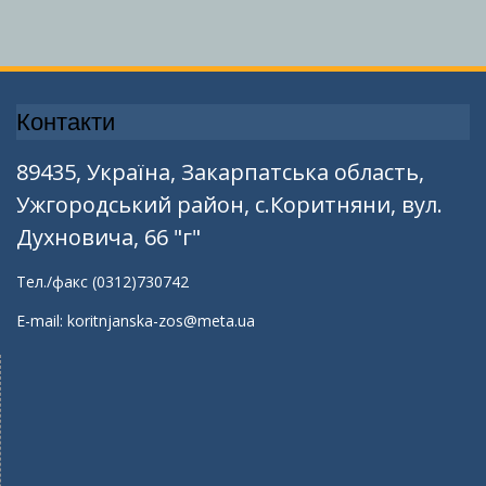
Контакти
89435, Україна, Закарпатська область,
Ужгородський район, с.Коритняни, вул.
Духновича, 66 "г"
Тел./факс (0312)730742
E-mail: koritnjanska-zos@meta.ua