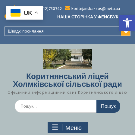
Перейти
до
Тел./факс (0312)730742
koritnjanska-zos@meta.ua
UK
Ві
вмісту
Повідомлення:
НАША СТОРІНКА У ФЕЙСБУК
Швидкі посилання
Коритнянський ліцей
Холмківської сільської ради
Офіційний інформаційний сайт Коритнянського ліцею
Шукати:
Меню