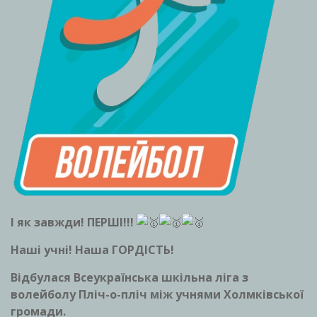
І як завжди! ПЕРШІ!!!
Наші учні! Наша ГОРДІСТЬ!
Відбулася Всеукраїнська шкільна ліга з
волейболу Пліч-о-пліч між учнями Холмківської
громади.