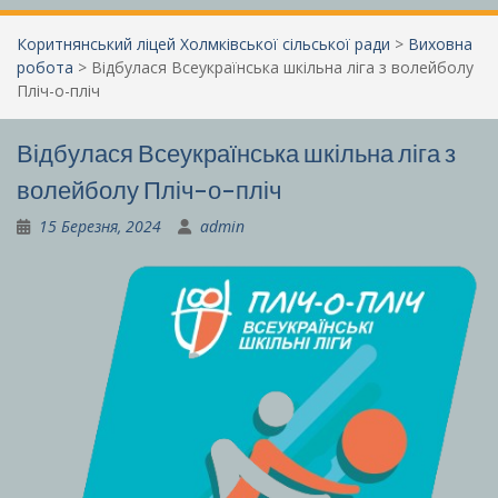
Коритнянський ліцей Холмківської сільської ради
>
Виховна
робота
>
Відбулася Всеукраїнська шкільна ліга з волейболу
Пліч-о-пліч
Відбулася Всеукраїнська шкільна ліга з
волейболу Пліч-о-пліч
15 Березня, 2024
admin