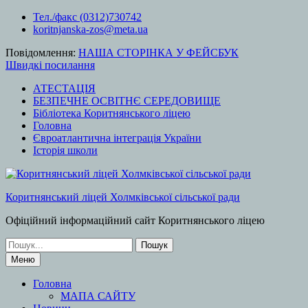
Перейти
Тел./факс (0312)730742
до
koritnjanska-zos@meta.ua
вмісту
Повідомлення:
НАША СТОРІНКА У ФЕЙСБУК
Швидкі посилання
АТЕСТАЦІЯ
БЕЗПЕЧНЕ ОСВІТНЄ СЕРЕДОВИЩЕ
Бібліотека Коритнянського ліцею
Головна
Євроатлантична інтеграція України
Історія школи
Коритнянський ліцей Холмківської сільської ради
Офіційний інформаційний сайт Коритнянського ліцею
Шукати:
Меню
Головна
МАПА САЙТУ