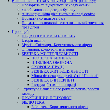
Виконання статті 30 Закону України «Про освіту»
Прозорість та відкритість закладу освіти
Запобігання та протидія булінгу
Антикорупційна діяльність в закладі освіти
Нормативно-правова база
Нормативно-правові акти з питань забезпечення
прав дітей
Про ліцей
ПЕДАГОГІЧНИЙ КОЛЕКТИВ
Історія школи
Музей «Світлиця» Коритнянського ліцею
Олімпіади, конкурси, змагання
БЕЗПЕКА ЖИТТЄДІЯЛЬНОСТІ
ПОЖЕЖНА БЕЗПЕКА
ЦИВІЛЬНА ОБОРОНА
ОХОРОНА ПРАЦІ
БЕЗПЕКА ЖИТТЄДІЯЛЬНОСТІ
Мінна безпека для дітей. Стій! Не чіпай
БЕЗПЕКА В ІНТЕРНЕТІ
Інструкції з охорони праці
Структура навчального року та режим роботи
закладу
ПРАКТИЧНИЙ ПСИХОЛОГ
БІБЛІОТЕКА
Бібліотека Коритнянського ліцею