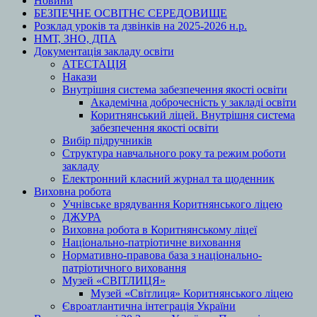
Новини
БЕЗПЕЧНЕ ОСВІТНЄ СЕРЕДОВИЩЕ
Розклад уроків та дзвінків на 2025-2026 н.р.
НМТ, ЗНО, ДПА
Документація закладу освіти
АТЕСТАЦІЯ
Накази
Внутрішня система забезпечення якості освіти
Академічна доброчесність у закладі освіти
Коритнянський ліцей. Внутрішня система
забезпечення якості освіти
Вибір підручників
Структура навчального року та режим роботи
закладу
Електронний класний журнал та щоденник
Виховна робота
Учнівське врядування Коритнянського ліцею
ДЖУРА
Виховна робота в Коритнянському ліцеї
Національно-патріотичне виховання
Нормативно-правова база з національно-
патріотичного виховання
Музей «СВІТЛИЦЯ»
Музей «Світлиця» Коритнянського ліцею
Євроатлантична інтеграція України