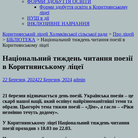
ФОРМИ ЗДОБУТТЯ ОСВІТИ
Форми здобуття освіти в Коритнянському
ліцеї
НУШ в дії
ІНКЛЮЗИВНЕ НАВЧАННЯ
Коритнянський ліцей Холмківської сільської ради
>
Про ліцей
>
БІБЛІОТЕКА
>
Національний тиждень читання поезії в
Коритнянському ліцеї
Національний тиждень читання поезії
в Коритнянському ліцеї
22 Березня, 2024
22 Березня, 2024
admin
21 березня відзначається день поезії. Українська поезія – це
скарб нашої нації, який оспівує найрізноманітніші теми та
образи. Цьогоріч тема тижня поезії – «Дім», а гасло – «Ріки
незмінно течуть додому».
У Коритнянському ліцеї Національний тиждень читання
поезії проходив з 18.03 по 22.03.