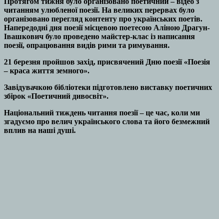
Протягом тижня було організовано поетичний – відео з
читанням улюбленої поезії. На великих перервах було
організовано перегляд контенту про українських поетів.
Напередодні дня поезії місцевою поетесою Аліною Драгун-
Івашкович було проведено майстер-клас із написання
поезії, опрацювання видів рими та римування.
21 березня пройшов захід, присвячений Дню поезії «Поезія
– краса життя земного».
Завідувачкою бібліотеки підготовлено виставку поетичних
збірок «Поетичний дивосвіт».
Національний тиждень читання поезії – це час, коли ми
згадуємо про велич українського слова та його безмежний
вплив на наші душі.