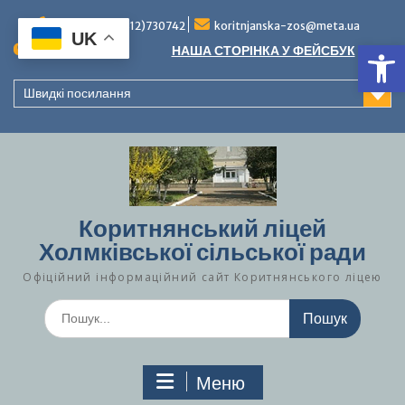
Перейти
до
Тел./факс (0312)730742
koritnjanska-zos@meta.ua
UK
Ві
вмісту
Повідомлення:
НАША СТОРІНКА У ФЕЙСБУК
Швидкі посилання
Коритнянський ліцей
Холмківської сільської ради
Офіційний інформаційний сайт Коритнянського ліцею
Шукати:
Меню