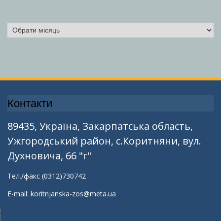
Архіви
Контакти
89435, Україна, Закарпатська область,
Ужгородський район, с.Коритняни, вул.
Духновича, 66 "г"
Тел./факс (0312)730742
E-mail: koritnjanska-zos@meta.ua