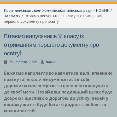
Коритнянський ліцей Холмківської сільської ради
>
НОВИНИ
ЗАКЛАДУ
>
Вітаємо випускників 9 класу із отриманням
першого документу про освіту!
Вітаємо випускників 9 класу із
отриманням першого документу про
освіту!
19 Червня, 2024
admin
Бажаємо наполегливо навчатися далі, впевнено
прагнути, ніколи не сумніватися в собі,
дорожити своєю мрією та впевнено крокувати
до своєї мети. Нехай ваш подальший шлях буде
доброю і щасливою дорогою до успіху, нехай у
вашому житті буде багато радості, любові та
можливостей.