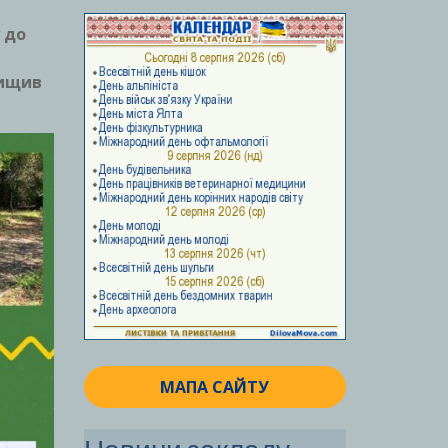
 до
вищив
МАПА САЙТУ