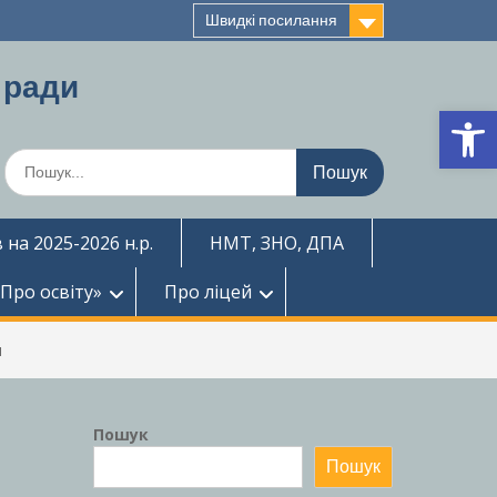
Швидкі посилання
 ради
Ві
Шукати:
 на 2025-2026 н.р.
НМТ, ЗНО, ДПА
«Про освіту»
Про ліцей
я
Пошук
Пошук