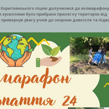
ги Коритнянського ліцею долучилися до екомарафону
и зусиллями було прибрано прилеглу територію від
хід привернув увагу учнів до охорони довкілля та під