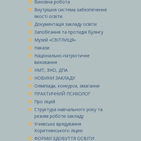
Виховна робота
Внутрішня система забезпечення
якості освіти
Документація закладу освіти
Запобігання та протидія булінгу
Музей «СВІТЛИЦЯ»
Накази
Національно-патріотичне
виховання
НМТ, ЗНО, ДПА
НОВИНИ ЗАКЛАДУ
Олімпіади, конкурси, змагання
ПРАКТИЧНИЙ ПСИХОЛОГ
Про ліцей
Структура навчального року та
режим роботи закладу
Учнівське врядування
Коритнянського ліцею
ФОРМИ ЗДОБУТТЯ ОСВІТИ