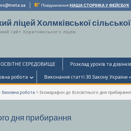
-zos@meta.ua
Повідомлення:
НАША СТОРІНКА У ФЕЙСБУК
ий ліцей Холмківської сільської
йний сайт Коритнянського ліцею
 ОСВІТНЄ СЕРЕДОВИЩЕ
Розклад уроків та дзвінків
овна робота
Виконання статті 30 Закону України 
>
Виховна робота
>
Екомарафон до Всесвітнього дня прибиранн
го дня прибирання