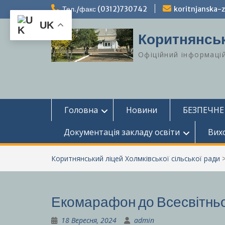
Перейти
Тел./факс (0312)730742
koritnjanska
до
UK
вмісту
Коритнянськ
Офіційний інформаці
Головна
Новини
БЕЗПЕЧНЕ
Документація закладу освіти
Вих
Коритнянський ліцей Холмківської сільської ради
Екомарафон до Всесвітньо
18 Вересня, 2024
admin