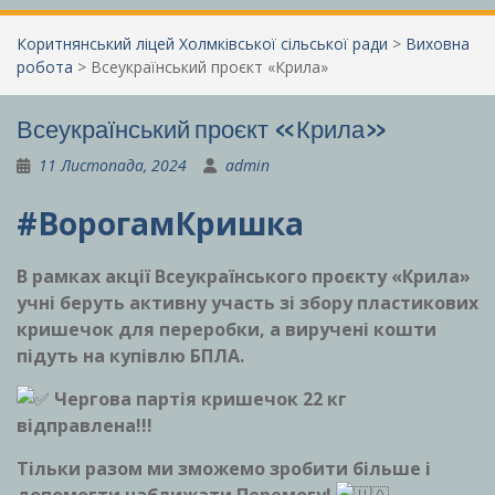
Коритнянський ліцей Холмківської сільської ради
>
Виховна
робота
>
Всеукраїнський проєкт «Крила»
Всеукраїнський проєкт «Крила»
11 Листопада, 2024
admin
#ВорогамКришка
В рамках акції Всеукраїнського проєкту «Крила»
учні беруть активну участь зі збору пластикових
кришечок для переробки, а виручені кошти
підуть на купівлю БПЛА.
Чергова партія кришечок 22 кг
відправлена!!!
Тільки разом ми зможемо зробити більше і