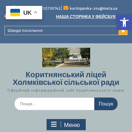
Перейти
до
Тел./факс (0312)730742
koritnjanska-zos@meta.ua
UK
Ві
вмісту
Повідомлення:
НАША СТОРІНКА У ФЕЙСБУК
Швидкі посилання
Коритнянський ліцей
Холмківської сільської ради
Офіційний інформаційний сайт Коритнянського ліцею
Шукати:
Меню