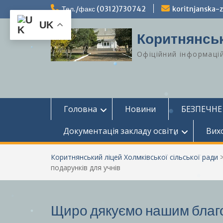
Перейти
Тел./факс (0312)730742
koritnjanska
до
UK
вмісту
Коритнянськ
Офіційний інформаці
Головна
Новини
БЕЗПЕЧНЕ
Документація закладу освіти
Вих
Коритнянський ліцей Холмківської сільської ради
подарунків для учнів
Щиро дякуємо нашим благо