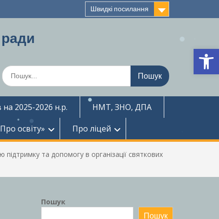
Швидкі посилання
 ради
Ві
Шукати:
 на 2025-2026 н.р.
НМТ, ЗНО, ДПА
«Про освіту»
Про ліцей
 підтримку та допомогу в організації святкових
Пошук
Пошук