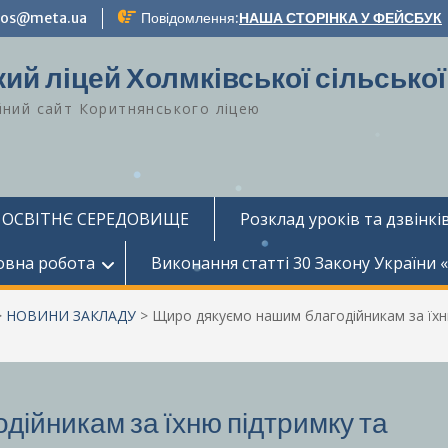
-zos@meta.ua
Повідомлення:
НАША СТОРІНКА У ФЕЙСБУК
ий ліцей Холмківської сільської
йний сайт Коритнянського ліцею
 ОСВІТНЄ СЕРЕДОВИЩЕ
Розклад уроків та дзвінків
овна робота
Виконання статті 30 Закону України 
>
НОВИНИ ЗАКЛАДУ
>
Щиро дякуємо нашим благодійникам за їхню
дійникам за їхню підтримку та