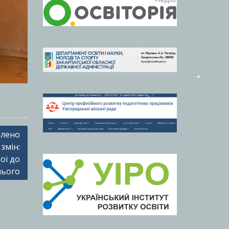
блено
змін:
ої до
нього