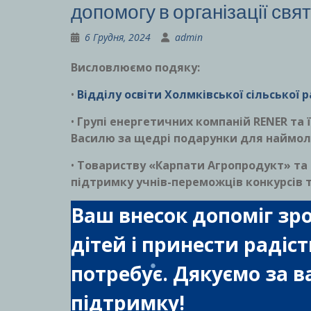
допомогу в організації свя
6 Грудня, 2024
admin
Висловлюємо подяку:
•
Відділу освіти Холмківської сільської 
•
Групі енергетичних компаній RENER та 
Василю за щедрі подарунки для наймоло
•
Товариству «Карпати Агропродукт» та
підтримку учнів-переможців конкурсів т
Ваш внесок допоміг зр
дітей і принести радіс
потребує. Дякуємо за в
підтримку!