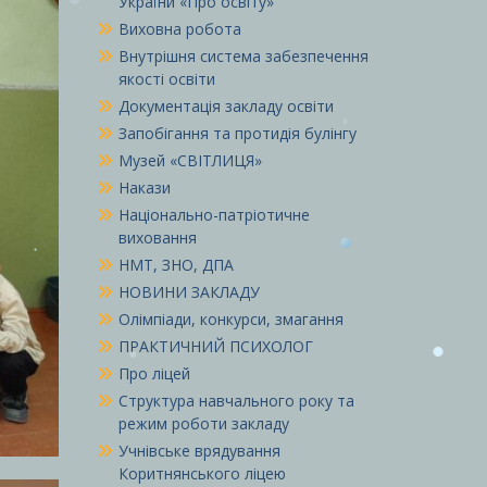
України «Про освіту»
Виховна робота
Внутрішня система забезпечення
якості освіти
Документація закладу освіти
Запобігання та протидія булінгу
Музей «СВІТЛИЦЯ»
Накази
Національно-патріотичне
виховання
НМТ, ЗНО, ДПА
НОВИНИ ЗАКЛАДУ
Олімпіади, конкурси, змагання
ПРАКТИЧНИЙ ПСИХОЛОГ
Про ліцей
Структура навчального року та
режим роботи закладу
Учнівське врядування
Коритнянського ліцею