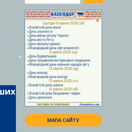
аших
МАПА САЙТУ