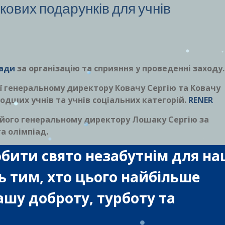
ткових подарунків для учнів
ради
за організацію та сприяння у проведенні заходу.
її генеральному директору Ковачу Сергію та Ковачу
дших учнів та учнів соціальних категорій.
RENER
 його генеральному директору Лошаку Сергію за
а олімпіад.
обити свято незабутнім для н
ть тим, хто цього найбільше
ашу доброту, турботу та