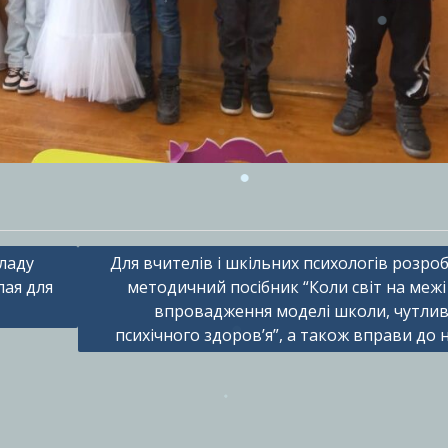
кладу
Для вчителів і шкільних психологів розро
лая для
методичний посібник “Коли світ на межі 
впровадження моделі школи, чутлив
психічного здоров’я”, а також вправи до 