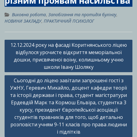
різним проявам насильства
Виховна робота
,
Запобігання та протидія булінгу
,
НОВИНИ ЗАКЛАДУ
,
ПРАКТИЧНИЙ ПСИХОЛОГ
Навігація
12.12.2024 року на фасаді Коритнянського ліцею
записів
відбулося урочисте відкриття меморіальної
дошки, присвяченої воїну, колишньому учню
школи Івану Шоляку
Сьогодні до ліцею завітали запрошені гості з
УжНУ, Геревич Михайло, доцент кафедри теорії
та історії держави і права, студент магістратури
Ердевдій Марк та Кормош Ельвіра, студентка 3
курсу, президент Європейської асоціації
студентів правників для того, щоб детально
розповісти учням 9-11 класів про права людини
і підлітків