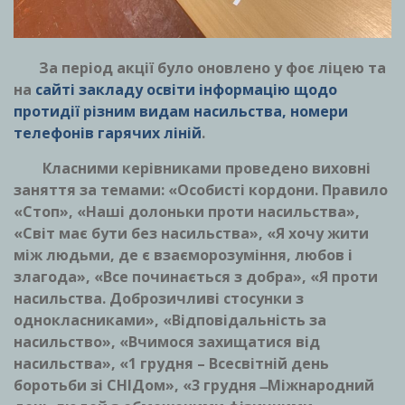
За період акції було оновлено у фоє ліцею та
на
сайті закладу освіти інформацію щодо
протидії різним видам насильства, номери
телефонів гарячих ліній
.
Класними керівниками проведено виховні
заняття за темами: «Особисті кордони. Правило
«Стоп», «Наші долоньки проти насильства»,
«Світ має бути без насильства», «Я хочу жити
між людьми, де є взаєморозуміння, любов і
злагода», «Все починається з добра», «Я проти
насильства. Доброзичливі стосунки з
однокласниками», «Відповідальність за
насильство», «Вчимося захищатися від
насильства», «1 грудня – Всесвітній день
боротьби зі СНІДом», «3 грудня ̶ Міжнародний