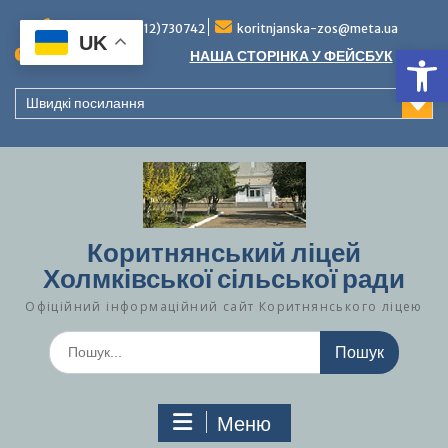
Перейти
до
Тел./факс (0312)730742
koritnjanska-zos@meta.ua
UK
Ві
вмісту
Повідомлення:
НАША СТОРІНКА У ФЕЙСБУК
Швидкі посилання
Коритнянський ліцей
Холмківської сільської ради
Офіційний інформаційний сайт Коритнянського ліцею
Шукати:
Меню