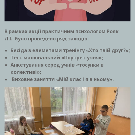
В рамках акції практичним психологом Рояк
Л.І. було проведено ряд заходів:
Бесіда з елеметами тренінгу «Хто твій друг?»;
Тест малювальний «Портрет учня»;
Анкетування серед учнів «тосунки в
колективі»;
Виховне заняття «Мій клас і я в ньому».