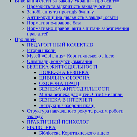
Виконання статті 30 Закону України «Про освіту»
Прозорість та відкритість закладу освіти
Запобігання та протидія булінгу
Антикорупційна діяльність в закладі освіти
Нормативно-правова база
Нормативно-правові акти з питань забезпечення
прав дітей
Про ліцей
ПЕДАГОГІЧНИЙ КОЛЕКТИВ
Історія школи
Музей «Світлиця» Коритнянського ліцею
Олімпіади, конкурси, змагання
БЕЗПЕКА ЖИТТЄДІЯЛЬНОСТІ
ПОЖЕЖНА БЕЗПЕКА
ЦИВІЛЬНА ОБОРОНА
ОХОРОНА ПРАЦІ
БЕЗПЕКА ЖИТТЄДІЯЛЬНОСТІ
Мінна безпека для дітей. Стій! Не чіпай
БЕЗПЕКА В ІНТЕРНЕТІ
Інструкції з охорони праці
Структура навчального року та режим роботи
закладу
ПРАКТИЧНИЙ ПСИХОЛОГ
БІБЛІОТЕКА
Бібліотека Коритнянського ліцею