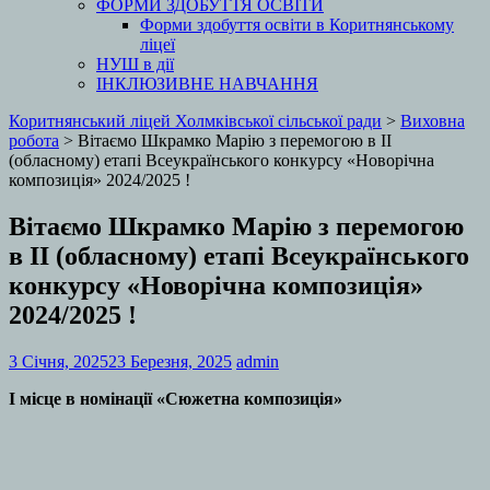
ФОРМИ ЗДОБУТТЯ ОСВІТИ
Форми здобуття освіти в Коритнянському
ліцеї
НУШ в дії
ІНКЛЮЗИВНЕ НАВЧАННЯ
Коритнянський ліцей Холмківської сільської ради
>
Виховна
робота
>
Вітаємо Шкрамко Марію з перемогою в ІІ
(обласному) етапі Всеукраїнського конкурсу «Новорічна
композиція» 2024/2025 !
Вітаємо Шкрамко Марію з перемогою
в ІІ (обласному) етапі Всеукраїнського
конкурсу «Новорічна композиція»
2024/2025 !
3 Січня, 2025
23 Березня, 2025
admin
І місце
в номінації
«Сюжетна композиція»