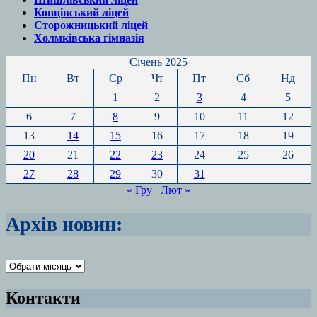
Концівський ліцей
Сторожницький ліцей
Холмківська гімназія
Січень 2025
Пн
Вт
Ср
Чт
Пт
Сб
Нд
1
2
3
4
5
6
7
8
9
10
11
12
13
14
15
16
17
18
19
20
21
22
23
24
25
26
27
28
29
30
31
« Гру
Лют »
Архів новин:
Архіви
Контакти