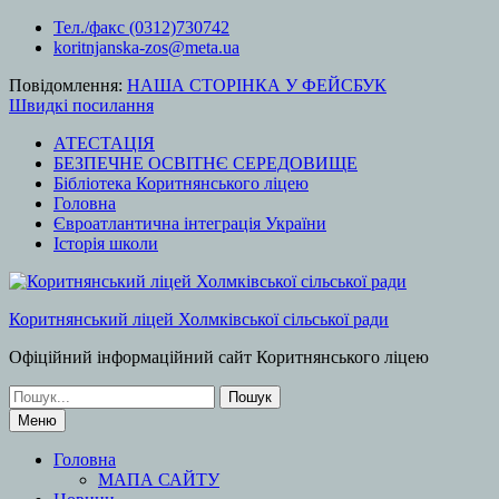
Перейти
Тел./факс (0312)730742
до
koritnjanska-zos@meta.ua
вмісту
Повідомлення:
НАША СТОРІНКА У ФЕЙСБУК
Швидкі посилання
АТЕСТАЦІЯ
БЕЗПЕЧНЕ ОСВІТНЄ СЕРЕДОВИЩЕ
Бібліотека Коритнянського ліцею
Головна
Євроатлантична інтеграція України
Історія школи
Коритнянський ліцей Холмківської сільської ради
Офіційний інформаційний сайт Коритнянського ліцею
Шукати:
Меню
Головна
МАПА САЙТУ