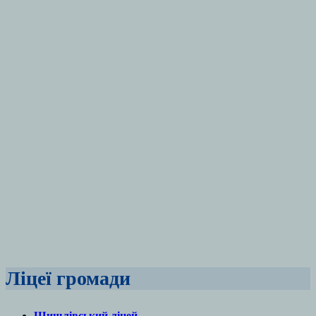
Ліцеї громади
Шишлівський ліцей