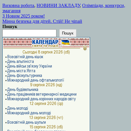
Виховна робота
,
НОВИНИ ЗАКЛАДУ
,
Олімпіади, конкурси,
змагання
Навігація
З Новим 2025 роком!
Мінна безпека для дітей. Стій! Не чіпай
записів
Пошук
Пошук