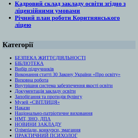
Кадровий склад закладу освіти згідно з
ліцензійними умовами
Річний план роботи Коритнянського
ліцею
Категорії
БЕЗПЕКА ЖИТТЄДІЯЛЬНОСТІ
БІБЛІОТЕКА
Вибір підручників
Виконання статті 30 Закону України «Про освіту»
Виховна робота
Внутрішня система забезпечення якості освіти
Документація закладу освіти
Запобігання та протидія булінгу
Музей «СВІТЛИЦЯ»
Накази
Національно-патріотичне виховання
НМТ, ЗНО, ДПА
НОВИНИ ЗАКЛАДУ
Олімпіади, конкурси, змагання
ПРАКТИЧНИЙ ПСИХОЛОГ