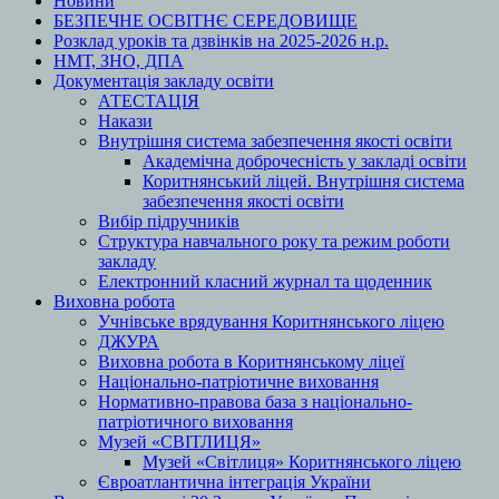
Новини
БЕЗПЕЧНЕ ОСВІТНЄ СЕРЕДОВИЩЕ
Розклад уроків та дзвінків на 2025-2026 н.р.
НМТ, ЗНО, ДПА
Документація закладу освіти
АТЕСТАЦІЯ
Накази
Внутрішня система забезпечення якості освіти
Академічна доброчесність у закладі освіти
Коритнянський ліцей. Внутрішня система
забезпечення якості освіти
Вибір підручників
Структура навчального року та режим роботи
закладу
Електронний класний журнал та щоденник
Виховна робота
Учнівське врядування Коритнянського ліцею
ДЖУРА
Виховна робота в Коритнянському ліцеї
Національно-патріотичне виховання
Нормативно-правова база з національно-
патріотичного виховання
Музей «СВІТЛИЦЯ»
Музей «Світлиця» Коритнянського ліцею
Євроатлантична інтеграція України