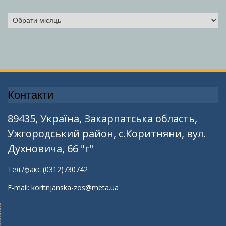
Архіви
Контакти
89435, Україна, Закарпатська область,
Ужгородський район, с.Коритняни, вул.
Духновича, 66 "г"
Тел./факс (0312)730742
E-mail: koritnjanska-zos@meta.ua