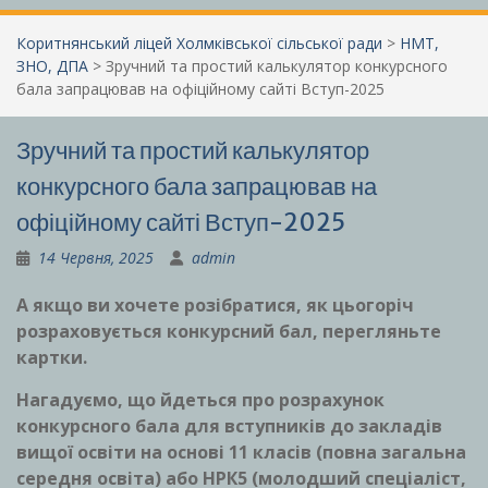
Коритнянський ліцей Холмківської сільської ради
>
НМТ,
ЗНО, ДПА
>
Зручний та простий калькулятор конкурсного
бала запрацював на офіційному сайті Вступ-2025
Зручний та простий калькулятор
конкурсного бала запрацював на
офіційному сайті Вступ-2025
14 Червня, 2025
admin
А якщо ви хочете розібратися, як цьогоріч
розраховується конкурсний бал, перегляньте
картки.
Нагадуємо, що йдеться про розрахунок
конкурсного бала для вступників до закладів
вищої освіти на основі 11 класів (повна загальна
середня освіта) або НРК5 (молодший спеціаліст,