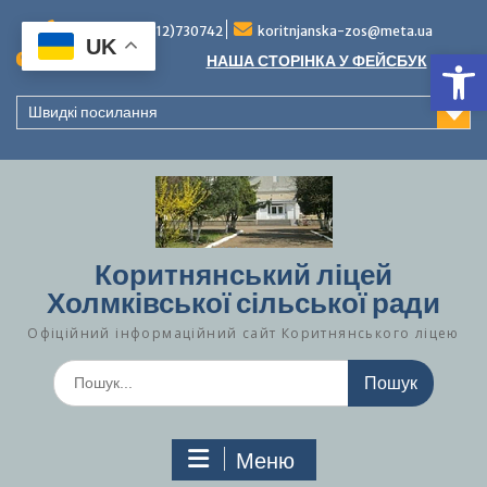
Перейти
до
Тел./факс (0312)730742
koritnjanska-zos@meta.ua
UK
Ві
вмісту
Повідомлення:
НАША СТОРІНКА У ФЕЙСБУК
Швидкі посилання
Коритнянський ліцей
Холмківської сільської ради
Офіційний інформаційний сайт Коритнянського ліцею
Шукати:
Меню