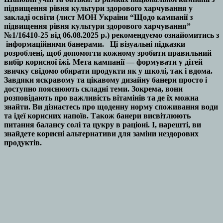
підвищення рівня культури здорового харчування у
закладі освіти (лист МОН України “Щодо кампанії з
підвищення рівня культури здорового харчування”
№1/16410-25 від 06.08.2025 р.) рекомендуємо ознайомитись з
інформаційними банерами. Ці візуальні підказки
розроблені, щоб допомогти кожному зробити правильний
вибір корисної їжі. Мета кампанії — формувати у дітей
звичку свідомо обирати продукти як у школі, так і вдома.
Завдяки яскравому та цікавому дизайну банери просто і
доступно пояснюють складні теми. Зокрема, вони
розповідають про важливість вітамінів та де їх можна
знайти. Ви дізнаєтесь про щоденну норму споживання води
та ідеї корисних напоїв. Також банери висвітлюють
питання балансу солі та цукру в раціоні. І, нарешті, ви
знайдете корисні альтернативи для заміни нездорових
продуктів.