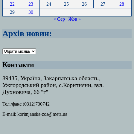
22
23
24
25
26
27
28
29
30
« Сер
Жов »
Архів новин:
Архіви
Контакти
89435, Україна, Закарпатська область,
Ужгородський район, с.Коритняни, вул.
Духновича, 66 "г"
Тел./факс (0312)730742
E-mail: koritnjanska-zos@meta.ua