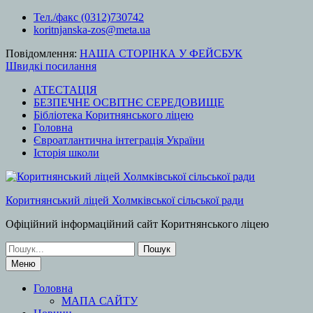
Перейти
Тел./факс (0312)730742
до
koritnjanska-zos@meta.ua
вмісту
Повідомлення:
НАША СТОРІНКА У ФЕЙСБУК
Швидкі посилання
АТЕСТАЦІЯ
БЕЗПЕЧНЕ ОСВІТНЄ СЕРЕДОВИЩЕ
Бібліотека Коритнянського ліцею
Головна
Євроатлантична інтеграція України
Історія школи
Коритнянський ліцей Холмківської сільської ради
Офіційний інформаційний сайт Коритнянського ліцею
Шукати:
Меню
Головна
МАПА САЙТУ