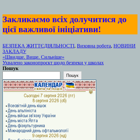
Закликаємо всіх долучитися до
цієї важливої ініціативи!
БЕЗПЕКА ЖИТТЄДІЯЛЬНОСТІ
,
Виховна робота
,
НОВИНИ
ЗАКЛАДУ
Навігація
«Швидше. Вище. Сильніше»
Ухвалено законопроєкт щодо безпеки у школах
записів
Пошук
Пошук