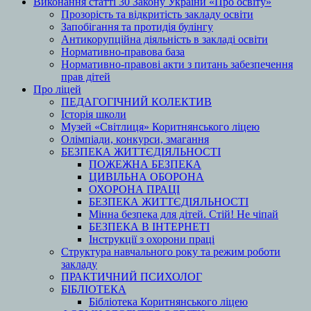
Виконання статті 30 Закону України «Про освіту»
Прозорість та відкритість закладу освіти
Запобігання та протидія булінгу
Антикорупційна діяльність в закладі освіти
Нормативно-правова база
Нормативно-правові акти з питань забезпечення
прав дітей
Про ліцей
ПЕДАГОГІЧНИЙ КОЛЕКТИВ
Історія школи
Музей «Світлиця» Коритнянського ліцею
Олімпіади, конкурси, змагання
БЕЗПЕКА ЖИТТЄДІЯЛЬНОСТІ
ПОЖЕЖНА БЕЗПЕКА
ЦИВІЛЬНА ОБОРОНА
ОХОРОНА ПРАЦІ
БЕЗПЕКА ЖИТТЄДІЯЛЬНОСТІ
Мінна безпека для дітей. Стій! Не чіпай
БЕЗПЕКА В ІНТЕРНЕТІ
Інструкції з охорони праці
Структура навчального року та режим роботи
закладу
ПРАКТИЧНИЙ ПСИХОЛОГ
БІБЛІОТЕКА
Бібліотека Коритнянського ліцею