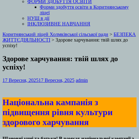
ФОРМИ ЗДОБУТТЯ ОСВІТИ
Форми здобуття освіти в Коритнянському
ліцеї
НУШ в дії
ІНКЛЮЗИВНЕ НАВЧАННЯ
Коритнянський ліцей Холмківської сільської ради
>
БЕЗПЕКА
ЖИТТЄДІЯЛЬНОСТІ
>
Здорове харчування: твій шлях до
успіху!
Здорове харчування: твій шлях до
успіху!
17 Вересня, 2025
17 Вересня, 2025
admin
Національна кампанія з
підвищення рівня культури
здорового харчування
Шановні учні та батьки! В рамках національної кампанії з