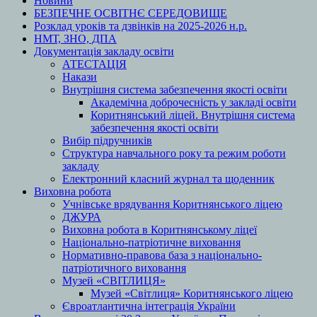
Новини
БЕЗПЕЧНЕ ОСВІТНЄ СЕРЕДОВИЩЕ
Розклад уроків та дзвінків на 2025-2026 н.р.
НМТ, ЗНО, ДПА
Документація закладу освіти
АТЕСТАЦІЯ
Накази
Внутрішня система забезпечення якості освіти
Академічна доброчесність у закладі освіти
Коритнянський ліцей. Внутрішня система
забезпечення якості освіти
Вибір підручників
Структура навчального року та режим роботи
закладу
Електронний класний журнал та щоденник
Виховна робота
Учнівське врядування Коритнянського ліцею
ДЖУРА
Виховна робота в Коритнянському ліцеї
Національно-патріотичне виховання
Нормативно-правова база з національно-
патріотичного виховання
Музей «СВІТЛИЦЯ»
Музей «Світлиця» Коритнянського ліцею
Євроатлантична інтеграція України