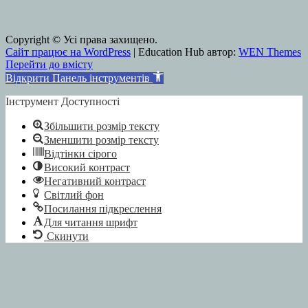
Copyright © Усі права захищено.
Сайт працює на WordPress
|
Education Hub автор:
WEN Themes
Перейти до вмісту
Відкрити Панель інструментів
Інструмент Доступності
Збільшити розмір тексту
Зменшити розмір тексту
Відтінки сірого
Високий контраст
Негативний контраст
Світлий фон
Посилання підкреслення
Для читання шрифт
Скинути