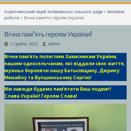
Коритнянський ліцей Холмківської сільської ради
>
Виховна
робота
>
Вічна пам’ять героям України!
Вічна пам’ять героям України!
2 Грудня, 2025
admin
Вічна пам’ять полеглим Захисникам України,
нашим односельчанам, які віддали своє життя,
мужньо боронячи нашу Батьківщину, Дюрику
Михайлу та Вулшинському Сергію!
Ми завжди будемо пам’ятати Ваш подвиг!
Слава Україні! Героям Слава!