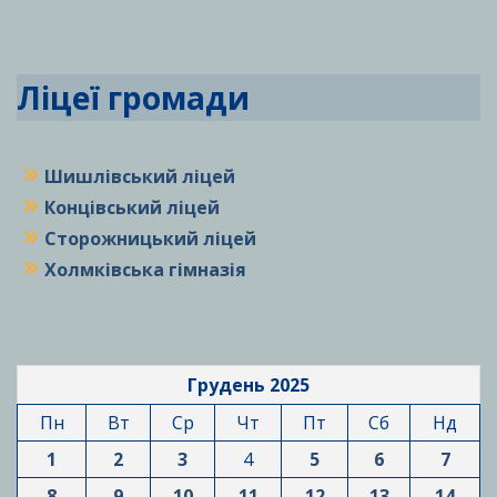
Ліцеї громади
Шишлівський ліцей
Концівський ліцей
Сторожницький ліцей
Холмківська гімназія
Грудень 2025
Пн
Вт
Ср
Чт
Пт
Сб
Нд
1
2
3
4
5
6
7
8
9
10
11
12
13
14