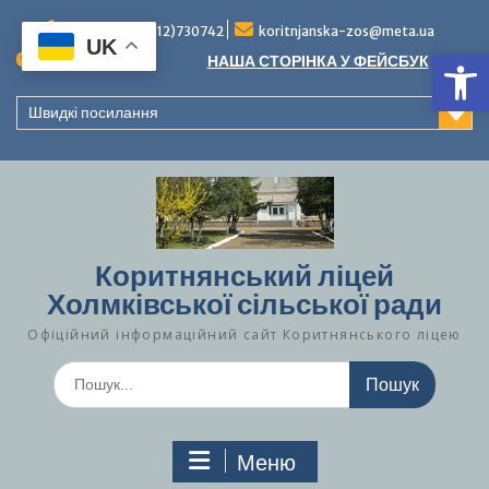
Перейти
до
Тел./факс (0312)730742
koritnjanska-zos@meta.ua
UK
Ві
вмісту
Повідомлення:
НАША СТОРІНКА У ФЕЙСБУК
Швидкі посилання
Коритнянський ліцей
Холмківської сільської ради
Офіційний інформаційний сайт Коритнянського ліцею
Шукати:
Меню