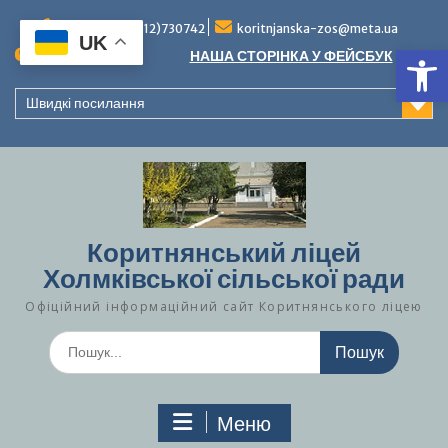
Перейти
до
Тел./факс (0312)730742
koritnjanska-zos@meta.ua
UK
Ві
вмісту
Повідомлення:
НАША СТОРІНКА У ФЕЙСБУК
Швидкі посилання
Коритнянський ліцей
Холмківської сільської ради
Офіційний інформаційний сайт Коритнянського ліцею
Шукати:
Меню