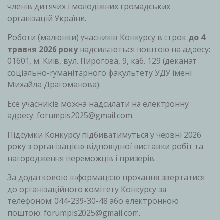
членів дитячих і молодіжних громадських
організацій України.
Роботи (малюнки) учасників Конкурсу в строк
до 4
травня 2026 року
надсилаються поштою на адресу:
01601, м. Київ, вул. Пирогова, 9, каб. 129 (деканат
соцiально-ryманiтарного факультету УДУ iмeнi
Михайла Драгоманова).
Есе учасникiв можна надсилати на електронну
адресу: forumpis2025@gmail.cоm.
Пiдсумки Конкурсу пiдбиватимуться у червнi 2026
року з органiзацiєю вiдповiдної виставки робiт та
нагородження переможцiв i призерiв.
За додатковою iнформацiєю прохання звертатися
до органiзацiйного комiтету Конкурсу за
телефоном: 044-239-30-48 або електронною
поштою: forumpis2025@gmail.cоm.