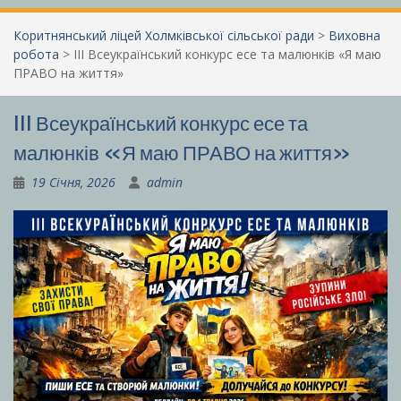
Коритнянський ліцей Холмківської сільської ради
>
Виховна
робота
>
III Всеукраїнський конкурс есе та малюнків «Я маю
ПРАВО на життя»
III Всеукраїнський конкурс есе та
малюнків «Я маю ПРАВО на життя»
19 Січня, 2026
admin