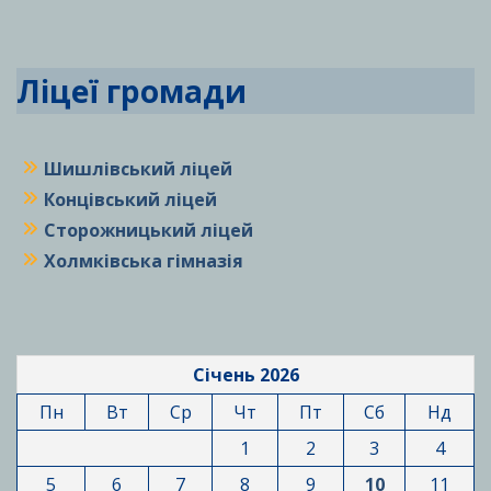
Ліцеї громади
Шишлівський ліцей
Концівський ліцей
Сторожницький ліцей
Холмківська гімназія
Січень 2026
Пн
Вт
Ср
Чт
Пт
Сб
Нд
1
2
3
4
5
6
7
8
9
10
11