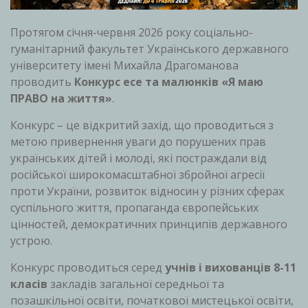
Протягом сiчня-червня 2026 року соцiально-
ryманiтарний факультет Українського державного
унiверситету iмeнi Михайла Драгоманова
проводить
Конкурс есе та малюнкiв «Я маю
ПРАВО на життя»
.
Конкурс – це вiдкритий захiд, що проводиться з
метою привернення уваги до порушених прав
українських дітей і молоді, які постраждали від
російської широкомасштабної збройної агресії
проти України, розвиток відносин у різних сферах
суспільного життя, пропаганда європейських
цінностей, демократичних принципів державного
устрою.
Конкурс проводиться серед
учнів і вихованців 8-11
класів
закладів загальної середньої та
позашкільної освіти, початкової мистецької освіти,