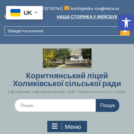
Перейти
до
Тел./факс (0312)730742
koritnjanska-zos@meta.ua
UK
Ві
вмісту
Повідомлення:
НАША СТОРІНКА У ФЕЙСБУК
Швидкі посилання
Коритнянський ліцей
Холмківської сільської ради
Офіційний інформаційний сайт Коритнянського ліцею
Шукати:
Меню