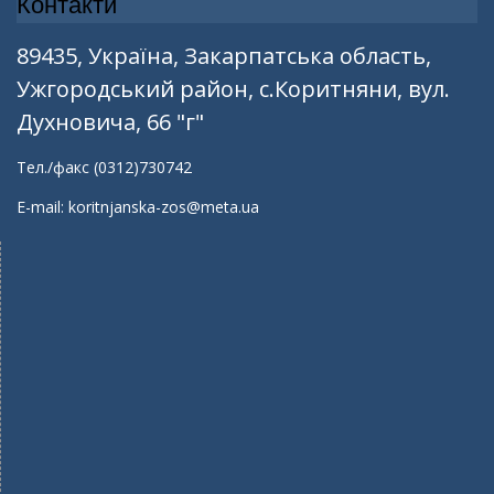
Контакти
89435, Україна, Закарпатська область,
Ужгородський район, с.Коритняни, вул.
Духновича, 66 "г"
Тел./факс (0312)730742
E-mail: koritnjanska-zos@meta.ua