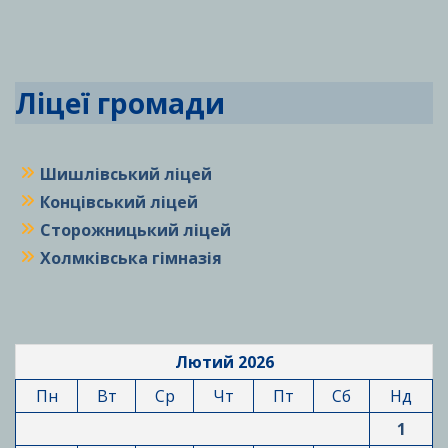
Ліцеї громади
Шишлівський ліцей
Концівський ліцей
Сторожницький ліцей
Холмківська гімназія
Лютий 2026
Пн
Вт
Ср
Чт
Пт
Сб
Нд
1