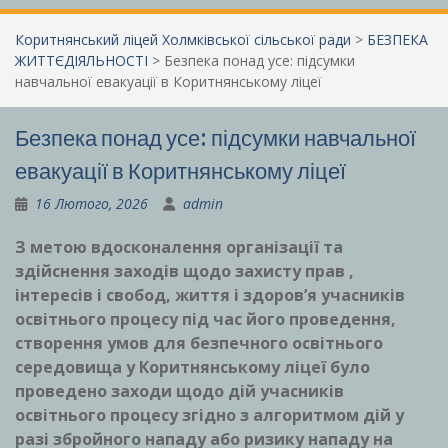
Коритнянський ліцей Холмківської сільської ради
>
БЕЗПЕКА
ЖИТТЄДІЯЛЬНОСТІ
>
Безпека понад усе: підсумки
навчальної евакуації в Коритнянському ліцеї
Безпека понад усе: підсумки навчальної
евакуації в Коритнянському ліцеї
16 Лютого, 2026
admin
З метою вдосконалення організації та
здійснення заходів щодо захисту прав ,
інтересів і свобод, життя і здоров’я учасників
освітнього процесу під час його проведення,
створення умов для безпечного освітнього
середовища у Коритнянському ліцеї було
проведено заходи щодо дій учасників
освітнього процесу згідно з алгоритмом дій у
разі збройного нападу або ризику нападу на