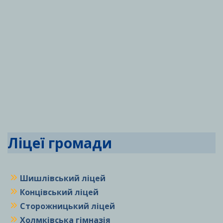
Ліцеї громади
Шишлівський ліцей
Концівський ліцей
Сторожницький ліцей
Холмківська гімназія