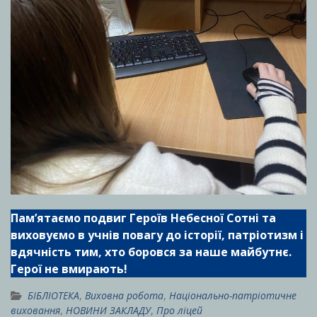
Пам’ятаємо подвиг Героїв Небесної Сотні та
виховуємо в учнів повагу до історії, патріотизм і
вдячність тим, хто боровся за наше майбутнє.
Герої не вмирають!
БІБЛІОТЕКА
,
Виховна робота
,
Національно-патріотичне
виховання
,
НОВИНИ ЗАКЛАДУ
,
Про ліцей