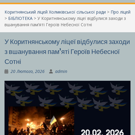
Коритнянський ліцей Холмківської сільської ради
>
Про ліцей
>
БІБЛІОТЕКА
>
У Коритнянському ліцеї відбулися заходи з
вшанування пам’яті Героїв Небесної Сотні
У Коритнянському ліцеї відбулися заходи
з вшанування пам’яті Героїв Небесної
Сотні
20 Лютого, 2026
admin