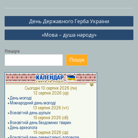
Навігація
День Державного Герба України
записів
«Мова – душа народу»
Пошук
Пошук