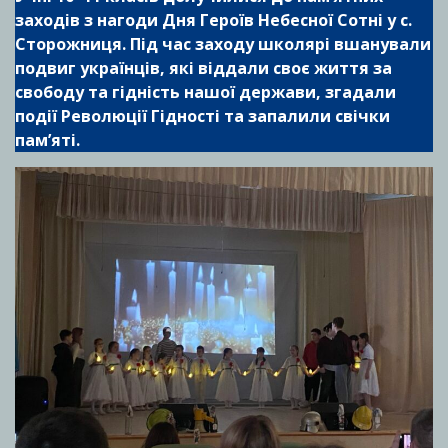
заходів з нагоди Дня Героїв Небесної Сотні у с.
Сторожниця. Під час заходу школярі вшанували
подвиг українців, які віддали своє життя за
свободу та гідність нашої держави, згадали
події Революції Гідності та запалили свічки
пам’яті.