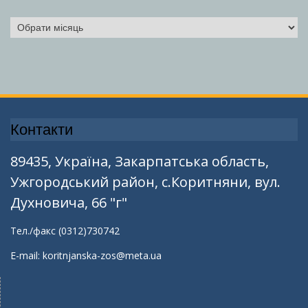
Архіви
Контакти
89435, Україна, Закарпатська область,
Ужгородський район, с.Коритняни, вул.
Духновича, 66 "г"
Тел./факс (0312)730742
E-mail: koritnjanska-zos@meta.ua