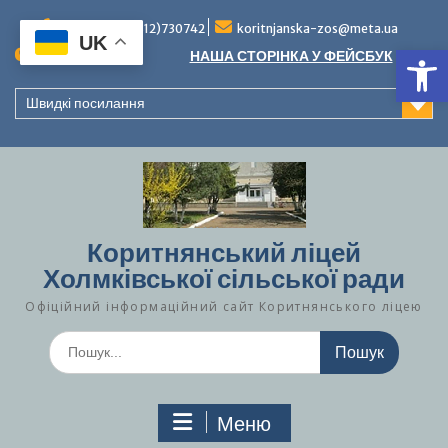
Перейти
до
Тел./факс (0312)730742
koritnjanska-zos@meta.ua
UK
Ві
вмісту
Повідомлення:
НАША СТОРІНКА У ФЕЙСБУК
Швидкі посилання
Коритнянський ліцей
Холмківської сільської ради
Офіційний інформаційний сайт Коритнянського ліцею
Шукати:
Меню