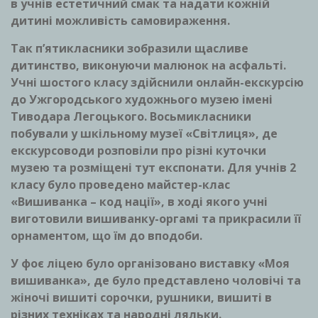
в учнів естетичний смак та надати кожній
дитині можливість самовираження.
Так п’ятикласники зобразили щасливе
дитинство, виконуючи малюнок на асфальті.
Учні шостого класу здійснили онлайн-екскурсію
до Ужгородського художнього музею імені
Тиводара Легоцького. Восьмикласники
побували у шкільному музеї «Світлиця», де
екскурсоводи розповіли про різні куточки
музею та розміщені тут експонати. Для учнів 2
класу було проведено майстер-клас
«Вишиванка – код нації», в ході якого учні
виготовили вишиванку-оргамі та прикрасили її
орнаментом, що їм до вподоби.
У фоє ліцею було організовано виставку «Моя
вишиванка», де було представлено чоловічі та
жіночі вишиті сорочки, рушники, вишиті в
різних техніках та народні ляльки.