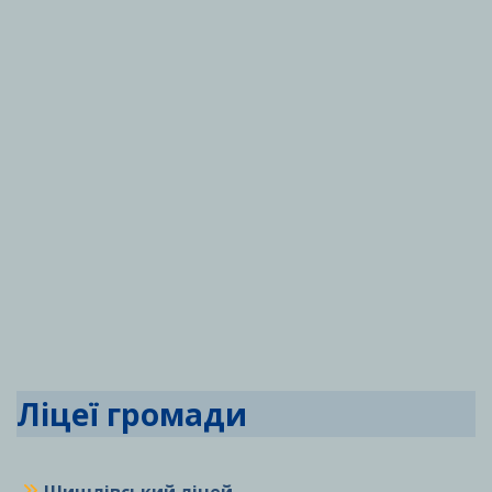
Ліцеї громади
Шишлівський ліцей