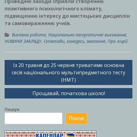
Проведені заходи сприяли створенню
позитивного психологічного клімату,
підвищенню інтересу до мистецьких дисциплін
та самовираженню учнів.
Виховна робота
,
Національно-патріотичне виховання
,
НОВИНИ ЗАКЛАДУ
,
Олімпіади, конкурси, змагання
,
Про ліцей
Навігація
Із 20 травня до 25 червня триватиме основна
записів
сесія національного мультипредметного тесту
(НМТ)
Прощавай, початкова школо!
Пошук
Пошук