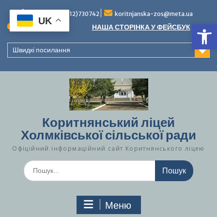
Перейти
до
Тел./факс (0312)730742
koritnjanska-zos@meta.ua
UK
Ві
вмісту
Повідомлення:
НАША СТОРІНКА У ФЕЙСБУК
Швидкі посилання
Коритнянський ліцей
Холмківської сільської ради
Офіційний інформаційний сайт Коритнянського ліцею
Шукати:
Меню