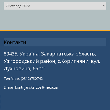
Архіви
Контакти
89435, Україна, Закарпатська область,
Ужгородський район, с.Коритняни, вул.
Духновича, 66 "г"
Тел./факс (0312)730742
E-mail: koritnjanska-zos@meta.ua