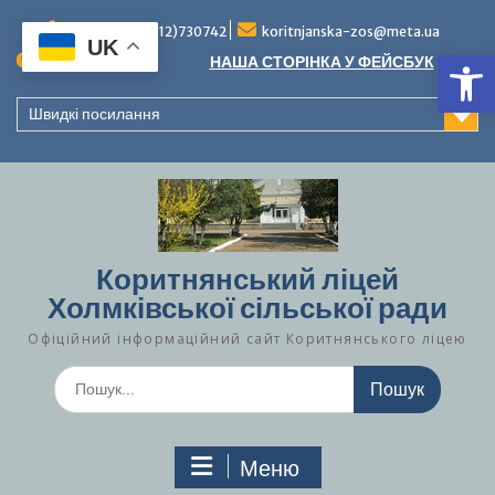
Перейти
до
Тел./факс (0312)730742
koritnjanska-zos@meta.ua
UK
Ві
вмісту
Повідомлення:
НАША СТОРІНКА У ФЕЙСБУК
Швидкі посилання
Коритнянський ліцей
Холмківської сільської ради
Офіційний інформаційний сайт Коритнянського ліцею
Шукати:
Меню