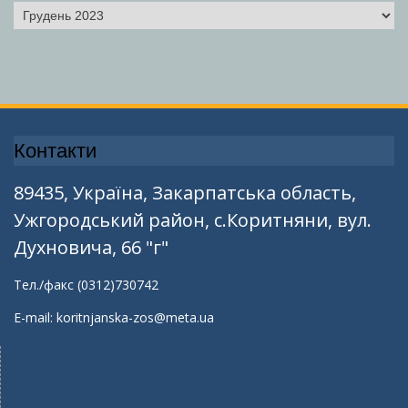
Архіви
Контакти
89435, Україна, Закарпатська область,
Ужгородський район, с.Коритняни, вул.
Духновича, 66 "г"
Тел./факс (0312)730742
E-mail: koritnjanska-zos@meta.ua