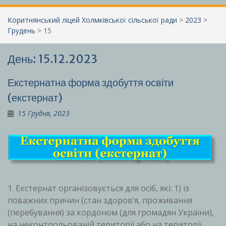
Коритнянський ліцей Холмківської сільської ради
>
2023
>
Грудень
>
15
День:
15.12.2023
Екстернатна форма здобуття освіти
(екстернат)
15 Грудня, 2023
1. Екстернат організовується для осіб, які: 1) із
поважних причин (стан здоров’я, проживання
(перебування) за кордоном (для громадян України),
на неконтрольованій території або на території