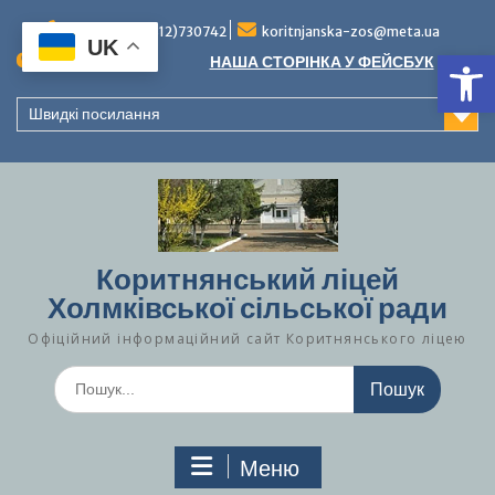
Перейти
до
Тел./факс (0312)730742
koritnjanska-zos@meta.ua
UK
Ві
вмісту
Повідомлення:
НАША СТОРІНКА У ФЕЙСБУК
Швидкі посилання
Коритнянський ліцей
Холмківської сільської ради
Офіційний інформаційний сайт Коритнянського ліцею
Шукати:
Меню