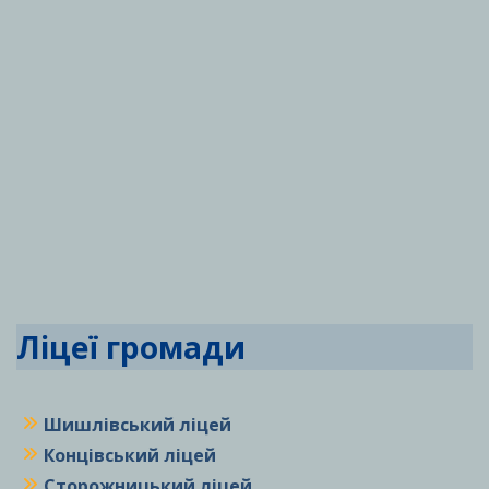
Ліцеї громади
Шишлівський ліцей
Концівський ліцей
Сторожницький ліцей