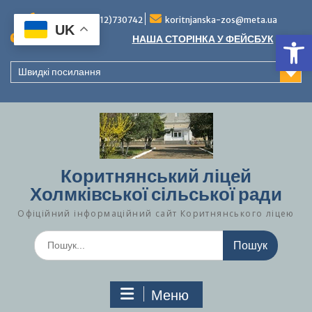
Перейти
до
Тел./факс (0312)730742
koritnjanska-zos@meta.ua
UK
Ві
вмісту
Повідомлення:
НАША СТОРІНКА У ФЕЙСБУК
Швидкі посилання
Коритнянський ліцей
Холмківської сільської ради
Офіційний інформаційний сайт Коритнянського ліцею
Шукати:
Меню