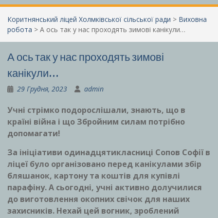
Коритнянський ліцей Холмківської сільської ради
>
Виховна
робота
>
А ось так у нас проходять зимові канікули…
А ось так у нас проходять зимові
канікули…
29 Грудня, 2023
admin
Учні стрімко подорослішали, знають, що в
країні війна і що Збройним силам потрібно
допомагати!
За ініціативи одинадцятикласниці Сопов Софії в
ліцеї було організовано перед канікулами збір
бляшанок, картону та коштів для купівлі
парафіну. А сьогодні, учні активно долучилися
до виготовлення окопних свічок для наших
захисників. Нехай цей вогник, зроблений