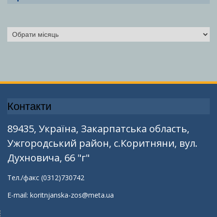
Архіви
Контакти
89435, Україна, Закарпатська область,
Ужгородський район, с.Коритняни, вул.
Духновича, 66 "г"
Тел./факс (0312)730742
E-mail: koritnjanska-zos@meta.ua