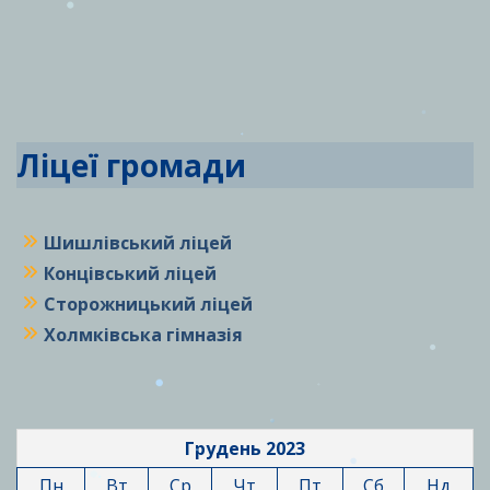
Ліцеї громади
Шишлівський ліцей
Концівський ліцей
Сторожницький ліцей
Холмківська гімназія
Грудень 2023
Пн
Вт
Ср
Чт
Пт
Сб
Нд