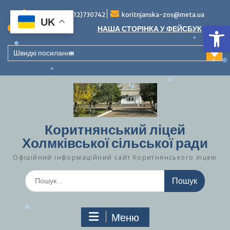
Перейти
до
Тел./факс (0312)730742
koritnjanska-zos@meta.ua
UK
Ві
вмісту
Повідомлення:
НАША СТОРІНКА У ФЕЙСБУК
Швидкі посилання
Коритнянський ліцей
Холмківської сільської ради
Офіційний інформаційний сайт Коритнянського ліцею
Шукати:
Меню