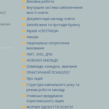
Виховна робота
Внутрішня система забезпечення
кої
якості освіти
Документація закладу освіти
ченні
Запобігання та протидія булінгу
Музей «СВІТЛИЦЯ»
Накази
Національно-патріотичне
виховання
НМТ, ЗНО, ДПА
НОВИНИ ЗАКЛАДУ
Олімпіади, конкурси, змагання
ПРАКТИЧНИЙ ПСИХОЛОГ
Про ліцей
Структура навчального року та
режим роботи закладу
Учнівське врядування
Коритнянського ліцею
ФОРМИ ЗДОБУТТЯ ОСВІТИ