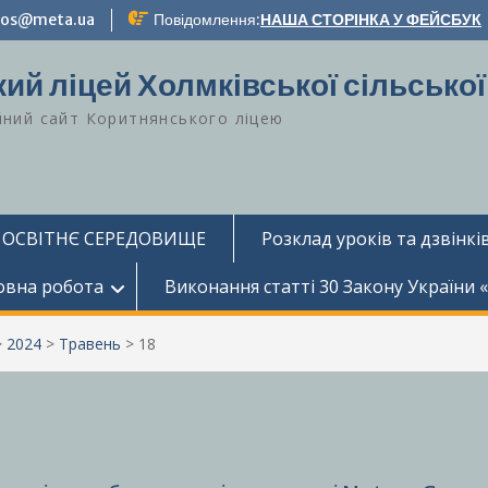
-zos@meta.ua
Повідомлення:
НАША СТОРІНКА У ФЕЙСБУК
ий ліцей Холмківської сільської
йний сайт Коритнянського ліцею
 ОСВІТНЄ СЕРЕДОВИЩЕ
Розклад уроків та дзвінків
овна робота
Виконання статті 30 Закону України 
>
2024
>
Травень
>
18