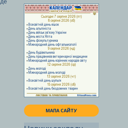
 де
МАПА САЙТУ