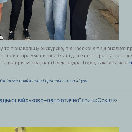
та пізнавальну екскурсію, під час якої діти дізналися пр
озповів про умови, необхідні для їхнього росту, та поді
р підприємства, пані Олександра Торін, також взяла
Ч
Учнівське врядування Коритнянського ліцею
нацької військово-патріотичної гри «Сокіл»