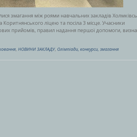
улися змагання між роями навчальних закладів Холмківсь
да Коритнянського ліцею та посіла 3 місце. Учасники
йових прийомів, правил надання першої допомоги, визна
ховання
,
НОВИНИ ЗАКЛАДУ
,
Олімпіади, конкурси, змагання