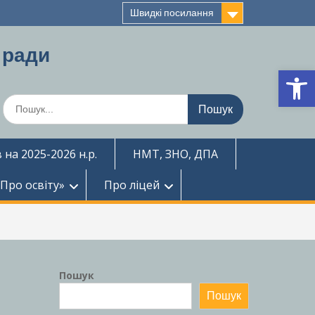
Швидкі посилання
 ради
Ві
Шукати:
 на 2025-2026 н.р.
НМТ, ЗНО, ДПА
«Про освіту»
Про ліцей
Пошук
Пошук