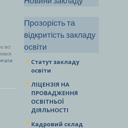
Новини закладу
Прозорість та
відкритість закладу
освіти
о всі
лився
итати
Статут закладу
освіти
ЛІЦЕНЗІЯ НА
ПРОВАДЖЕННЯ
ОСВІТНЬОЇ
ДІЯЛЬНОСТІ
Кадровий склад