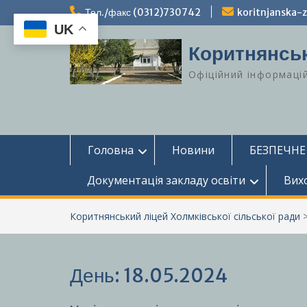
Перейти
Тел./факс (0312)730742
koritnjanska
до
UK
вмісту
Коритнянськ
Офіційний інформаці
Головна
Новини
БЕЗПЕЧНЕ
Документація закладу освіти
Вих
Коритнянський ліцей Холмківської сільської ради
День:
18.05.2024