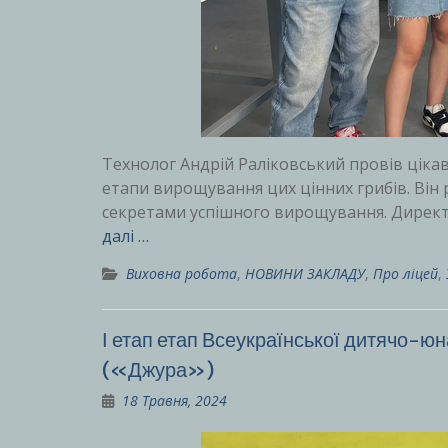
Технолог Андрій Раліковський провів цікаву 
етапи вирощування цих цінних грибів. Він р
секретами успішного вирощування. Директо
далі …
Виховна робота
,
НОВИНИ ЗАКЛАДУ
,
Про ліцей
,
І етап етап Всеукраїнської дитячо-ю
(«Джура»)
18 Травня, 2024