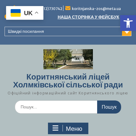
Перейти
до
Тел./факс (0312)730742
koritnjanska-zos@meta.ua
UK
Ві
вмісту
Повідомлення:
НАША СТОРІНКА У ФЕЙСБУК
Швидкі посилання
Коритнянський ліцей
Холмківської сільської ради
Офіційний інформаційний сайт Коритнянського ліцею
Шукати:
Меню