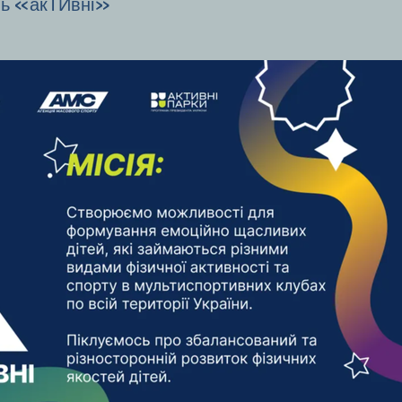
ль «акТИвні»