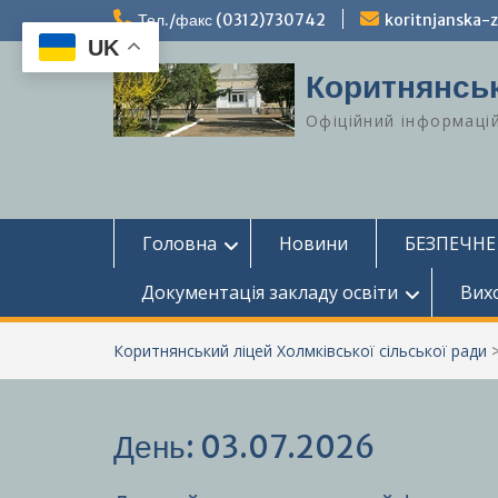
Перейти
Тел./факс (0312)730742
koritnjanska
до
UK
вмісту
Коритнянськ
Офіційний інформаці
Головна
Новини
БЕЗПЕЧНЕ
Документація закладу освіти
Вих
Коритнянський ліцей Холмківської сільської ради
День:
03.07.2026