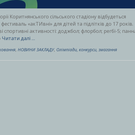
орії Коритнянського сільського стадіону відбудеться
стиваль «акТИвні» для дітей та підлітків до 17 років.
ві спортивні активності: доджбол; флорбол; регбі-5; панн
ю
Читати далі …
ховання
,
НОВИНИ ЗАКЛАДУ
,
Олімпіади, конкурси, змагання