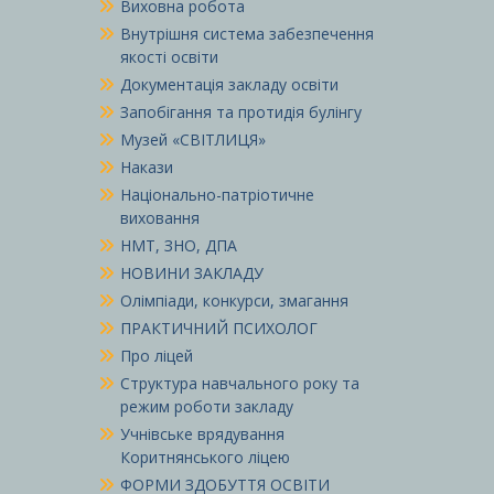
Виховна робота
Внутрішня система забезпечення
якості освіти
Документація закладу освіти
Запобігання та протидія булінгу
Музей «СВІТЛИЦЯ»
Накази
Національно-патріотичне
виховання
НМТ, ЗНО, ДПА
НОВИНИ ЗАКЛАДУ
Олімпіади, конкурси, змагання
ПРАКТИЧНИЙ ПСИХОЛОГ
Про ліцей
Структура навчального року та
режим роботи закладу
Учнівське врядування
Коритнянського ліцею
ФОРМИ ЗДОБУТТЯ ОСВІТИ