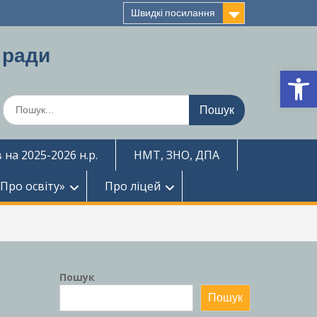
Швидкі посилання
 ради
Ві
Шукати:
 на 2025-2026 н.р.
НМТ, ЗНО, ДПА
«Про освіту»
Про ліцей
Пошук
Пошук