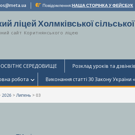
-zos@meta.ua
Повідомлення:
НАША СТОРІНКА У ФЕЙСБУК
ий ліцей Холмківської сільської
йний сайт Коритнянського ліцею
 ОСВІТНЄ СЕРЕДОВИЩЕ
Розклад уроків та дзвінків
овна робота
Виконання статті 30 Закону України 
>
2026
>
Липень
>
03