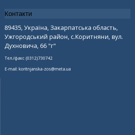
Контакти
89435, Україна, Закарпатська область,
Ужгородський район, с.Коритняни, вул.
Духновича, 66 "г"
Тел./факс (0312)730742
E-mail: koritnjanska-zos@meta.ua