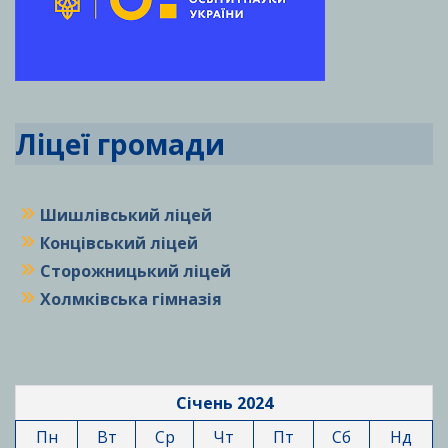
Ліцеї громади
Шишлівський ліцей
Концівський ліцей
Сторожницький ліцей
Холмківська гімназія
Січень 2024
Пн
Вт
Ср
Чт
Пт
Сб
Нд