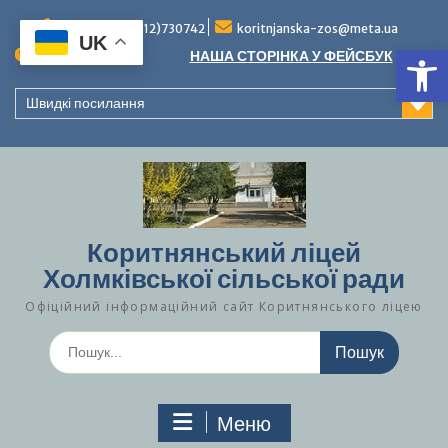
Перейти
до
Тел./факс (0312)730742
koritnjanska-zos@meta.ua
UK
Ві
вмісту
Повідомлення:
НАША СТОРІНКА У ФЕЙСБУК
Швидкі посилання
Коритнянський ліцей
Холмківської сільської ради
Офіційний інформаційний сайт Коритнянського ліцею
Шукати:
Меню