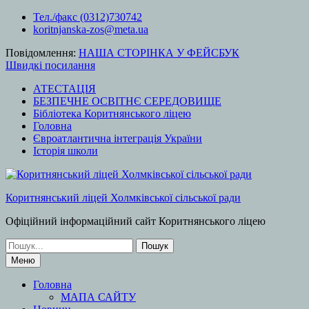
Перейти
Тел./факс (0312)730742
до
koritnjanska-zos@meta.ua
вмісту
Повідомлення:
НАША СТОРІНКА У ФЕЙСБУК
Швидкі посилання
АТЕСТАЦІЯ
БЕЗПЕЧНЕ ОСВІТНЄ СЕРЕДОВИЩЕ
Бібліотека Коритнянського ліцею
Головна
Євроатлантична інтеграція України
Історія школи
Коритнянський ліцей Холмківської сільської ради
Офіційний інформаційний сайт Коритнянського ліцею
Шукати:
Меню
Головна
МАПА САЙТУ