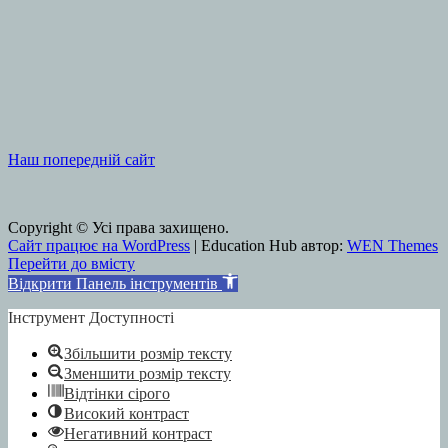
Наш попередній сайт
Copyright © Усі права захищено.
Сайт працює на WordPress
|
Education Hub автор:
WEN Themes
Перейти до вмісту
Відкрити Панель інструментів
Інструмент Доступності
Збільшити розмір тексту
Зменшити розмір тексту
Відтінки сірого
Високий контраст
Негативний контраст