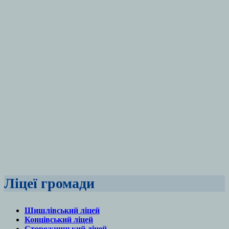
Ліцеї громади
Шишлівський ліцей
Концівський ліцей
Сторожницький ліцей