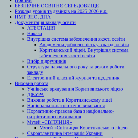
Новини
БЕЗПЕЧНЕ ОСВІТНЄ СЕРЕДОВИЩЕ
Розклад уроків та дзвінків на 2025-2026 н.р.
НМТ, ЗНО, ДПА
Документація закладу освіти
АТЕСТАЦІЯ
Накази
Внутрішня система забезпечення якості освіти
Академічна доброчесність у закладі освіти
Коритнянський ліцей. Внутрішня система
забезпечення якості освіти
Вибір підручників
Структура навчального року та режим роботи
закладу
Електронний класний журнал та щоденник
Виховна робота
Учнівське врядування Коритнянського ліцею
ДЖУРА
Виховна робота в Коритнянському ліцеї
Національно-патріотичне виховання
Нормативно-правова база з національно-
патріотичного виховання
Музей «СВІТЛИЦЯ»
Музей «Світлиця» Коритнянського ліцею
Євроатлантична інтеграція України