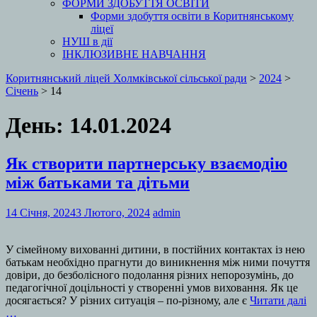
ФОРМИ ЗДОБУТТЯ ОСВІТИ
Форми здобуття освіти в Коритнянському
ліцеї
НУШ в дії
ІНКЛЮЗИВНЕ НАВЧАННЯ
Коритнянський ліцей Холмківської сільської ради
>
2024
>
Січень
>
14
День:
14.01.2024
Як створити партнерську взаємодію
між батьками та дітьми
14 Січня, 2024
3 Лютого, 2024
admin
У сімейному вихованні дитини, в постійних контактах із нею
батькам необхідно прагнути до виникнення між ними почуття
довіри, до безболісного подолання різних непорозумінь, до
педагогічної доцільності у створенні умов виховання. Як це
досягається? У різних ситуація – по-різному, але є
Читати далі
…