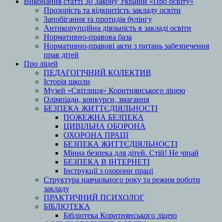
Виконання статті 30 Закону України «Про освіту»
Прозорість та відкритість закладу освіти
Запобігання та протидія булінгу
Антикорупційна діяльність в закладі освіти
Нормативно-правова база
Нормативно-правові акти з питань забезпечення
прав дітей
Про ліцей
ПЕДАГОГІЧНИЙ КОЛЕКТИВ
Історія школи
Музей «Світлиця» Коритнянського ліцею
Олімпіади, конкурси, змагання
БЕЗПЕКА ЖИТТЄДІЯЛЬНОСТІ
ПОЖЕЖНА БЕЗПЕКА
ЦИВІЛЬНА ОБОРОНА
ОХОРОНА ПРАЦІ
БЕЗПЕКА ЖИТТЄДІЯЛЬНОСТІ
Мінна безпека для дітей. Стій! Не чіпай
БЕЗПЕКА В ІНТЕРНЕТІ
Інструкції з охорони праці
Структура навчального року та режим роботи
закладу
ПРАКТИЧНИЙ ПСИХОЛОГ
БІБЛІОТЕКА
Бібліотека Коритнянського ліцею