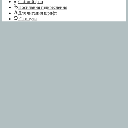
Світлий фон
Посилання підкреслення
Для читання шрифт
Скинути