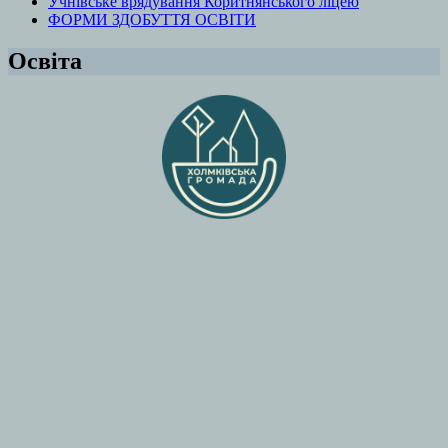
Учнівське врядування Коритнянського ліцею
ФОРМИ ЗДОБУТТЯ ОСВІТИ
Освіта