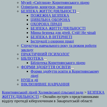
Музей «Світлиця» Коритнянського ліцею
Олімпіади, конкурси, змагання
БЕЗПЕКА ЖИТТЄДІЯЛЬНОСТІ
ПОЖЕЖНА БЕЗПЕКА
ЦИВІЛЬНА ОБОРОНА
ОХОРОНА ПРАЦІ
БЕЗПЕКА ЖИТТЄДІЯЛЬНОСТІ
Мінна безпека для дітей. Стій! Не чіпай
БЕЗПЕКА В ІНТЕРНЕТІ
Інструкції з охорони праці
Структура навчального року та режим роботи
закладу
ПРАКТИЧНИЙ ПСИХОЛОГ
БІБЛІОТЕКА
Бібліотека Коритнянського ліцею
ФОРМИ ЗДОБУТТЯ ОСВІТИ
Форми здобуття освіти в Коритнянському
ліцеї
НУШ в дії
ІНКЛЮЗИВНЕ НАВЧАННЯ
Коритнянський ліцей Холмківської сільської ради
>
БЕЗПЕКА
ЖИТТЄДІЯЛЬНОСТІ
>
Онлайн-зустріч з представниками
відділу протидії кіберзлочинам в Закарпатській області