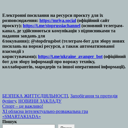
Електронні посилання на ресурси проєкту для їх
розповсюдження:
https://mriya.social
(офіційний сайт
проєкту);
https://t.me/stoprussiachannel
(основний телеграм-
канал, де здійснюються комунікація з підписниками та
надання завдань для
блокування); @stopdrugsbot (телеграм-бот для збору нових
посилань на ворожі ресурси, а також автоматизованої
взаємодії з
користувачами);
https://t.me/ukraine_avanger_bot
(офіційний
бот для збору інформації про ворожу техніку,
коллаборантів, мародерів та іншої оперативної інформації).
БЕЗПЕКА ЖИТТЄДІЯЛЬНОСТІ
,
Запобігання та протидія
булінгу
,
НОВИНИ ЗАКЛАДУ
Навігація
Спорт – це важливо!
XI обласна інтелектуально-розважальна гра
записів
«SMARTAKIADA»
Пошук