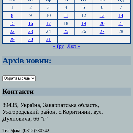
1
2
3
4
5
6
7
8
9
10
11
12
13
14
15
16
17
18
19
20
21
22
23
24
25
26
27
28
29
30
31
« Гру
Лют »
Архів новин:
Архіви
Контакти
89435, Україна, Закарпатська область,
Ужгородський район, с.Коритняни, вул.
Духновича, 66 "г"
Тел./факс (0312)730742