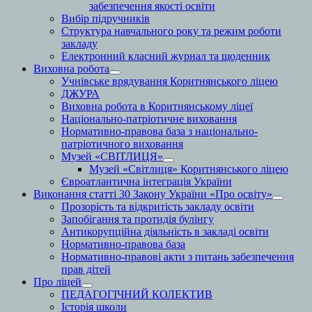
забезпечення якості освіти
Вибір підручників
Структура навчального року та режим роботи
закладу
Електронний класний журнал та щоденник
Виховна робота
Учнівське врядування Коритнянського ліцею
ДЖУРА
Виховна робота в Коритнянському ліцеї
Національно-патріотичне виховання
Нормативно-правова база з національно-
патріотичного виховання
Музей «СВІТЛИЦЯ»
Музей «Світлиця» Коритнянського ліцею
Євроатлантична інтеграція України
Виконання статті 30 Закону України «Про освіту»
Прозорість та відкритість закладу освіти
Запобігання та протидія булінгу
Антикорупційна діяльність в закладі освіти
Нормативно-правова база
Нормативно-правові акти з питань забезпечення
прав дітей
Про ліцей
ПЕДАГОГІЧНИЙ КОЛЕКТИВ
Історія школи