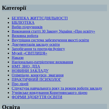
Категорії
БЕЗПЕКА ЖИТТЄДІЯЛЬНОСТІ
БІБЛІОТЕКА
Вибір підручників
Виконання статті 30 Закону України «Про освіту»
Виховна робота
Внутрішня система забезпечення якості освіти
Документація закладу освіти
Запобігання та протидія булінгу
Музей «СВІТЛИЦЯ»
Накази
Національно-патріотичне виховання
НМТ, ЗНО, ДПА
НОВИНИ ЗАКЛАДУ
Олімпіади, конкурси, змагання
ПРАКТИЧНИЙ ПСИХОЛОГ
Про ліцей
Структура навчального року та режим роботи закладу
Учнівське врядування Коритнянського ліцею
ФОРМИ ЗДОБУТТЯ ОСВІТИ
Освіта