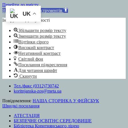
Перейти до вмісту
Відкрити Панель інструментів
UK
Інструмент Доступності
Збільшити розмір тексту
Зменшити розмір тексту
Відтінки сірого
Високий контраст
Негативний контраст
Світлий фон
Посилання підкреслення
Для читання шрифт
Скинути
Перейти
Тел./факс (0312)730742
до
koritnjanska-zos@meta.ua
вмісту
Повідомлення:
НАША СТОРІНКА У ФЕЙСБУК
Швидкі посилання
АТЕСТАЦІЯ
БЕЗПЕЧНЕ ОСВІТНЄ СЕРЕДОВИЩЕ
Бібліотека Коритнянського ліцею