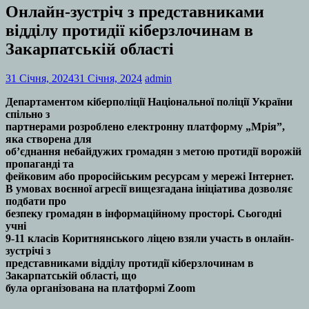
Онлайн-зустріч з представниками
відділу протидії кіберзлочинам в
Закарпатській області
31 Січня, 2024
31 Січня, 2024
admin
Департаментом кіберполіції Національної поліції України
спільно з
партнерами розроблено електронну платформу „Мрія”,
яка створена для
обʼєднання небайдужих громадян з метою протидії ворожій
пропаганді та
фейковим або проросійським ресурсам у мережі Інтернет.
В умовах воєнної агресії вищезгадана ініціатива дозволяє
подбати про
безпеку громадян в інформаційному просторі. Сьогодні
учні
9-11 класів Коритнянського ліцею взяли участь в онлайн-
зустрічі з
представниками відділу протидії кіберзлочинам в
Закарпатській області, що
була організована на платформі Zoom