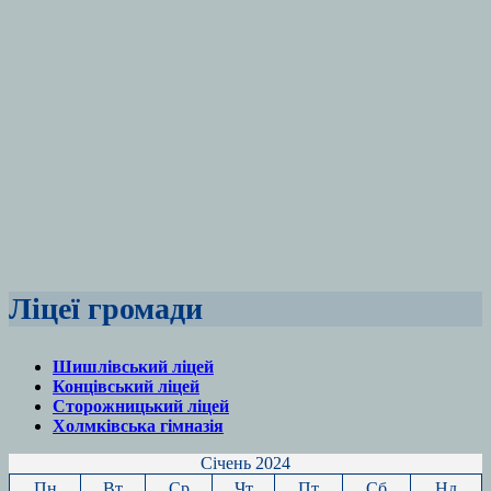
Ліцеї громади
Шишлівський ліцей
Концівський ліцей
Сторожницький ліцей
Холмківська гімназія
Січень 2024
Пн
Вт
Ср
Чт
Пт
Сб
Нд