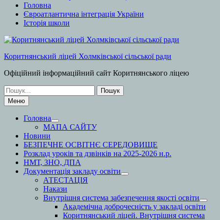
Головна
Євроатлантична інтеграція України
Історія школи
Коритнянський ліцей Холмківської сільської ради
Офіційний інформаційний сайт Коритнянського ліцею
Шукати:
Меню
Головна
МАПА САЙТУ
Новини
БЕЗПЕЧНЕ ОСВІТНЄ СЕРЕДОВИЩЕ
Розклад уроків та дзвінків на 2025-2026 н.р.
НМТ, ЗНО, ДПА
Документація закладу освіти
АТЕСТАЦІЯ
Накази
Внутрішня система забезпечення якості освіти
Академічна доброчесність у закладі освіти
Коритнянський ліцей. Внутрішня система